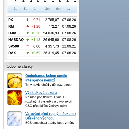
1d
5d
1m
3m
6m
1y
PX
-0,71
2 785,07
07.08.26
RM
-1,20
772,27
07.08.26
DJIA
+0,28
54 036,93
07.08.26
NASDAQ
+1,13
26 645,60
07.08.26
SP500
0,00
4 357,73
22.09.21
DAX
+0,69
26 319,45
07.08.26
Odborné články
Optimismus kolem umělé
inteligence nemizí
Trhy navíc chtějí vidět návratnost
Výsledková sezóna
Nasdaq pod tlakem, luxus s
rozdílnými výsledky a vývoj akcií
CSG před klíčovými výsledky
Varování před ropným šokem z
Blízkého východu
ECB ponechala sazby beze změny