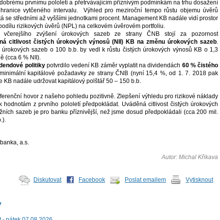
dobrému prvnímu pololetí a přetrvávajícím příznivým podmínkám na trhu dosažení
 hranice vytčeného intervalu. Výhled pro meziroční tempo růstu objemu úvěrů
tá se středními až vyššími jednotkami procent. Management KB nadále vidí prostor
 podílu rizikových úvěrů (NPL) na celkovém úvěrovém portfoliu.
 včerejšího zvýšení úrokových sazeb ze strany ČNB stojí za pozornost
aná citlivost čistých úrokových výnosů (NII) KB na změnu úrokových sazeb
.
h úrokových sazeb o 100 b.b. by vedl k růstu čistých úrokových výnosů KB o 1,3
ě (cca 6 % NII).
dendové politiky
potvrdilo vedení KB záměr vyplatit na dividendách
60 % čistého
minimální kapitálové požadavky ze strany ČNB (nyní 15,4 %, od 1. 7. 2018 pak
e KB nadále udržovat kapitálový polštář 50 – 150 b.b.
ferenční hovor z našeho pohledu pozitivně. Zlepšení výhledu pro rizikové náklady
 hodnotám z prvního pololetí předpokládat. Uváděná citlivost čistých úrokových
žních sazeb je pro banku příznivější, než jsme dosud předpokládali (cca 200 mil.
.).
 banka, a.s.
Autor: Michal Křikava
Diskutovat
Facebook
Poslat emailem
Vytisknout
y
t - pátek 07.08.2026