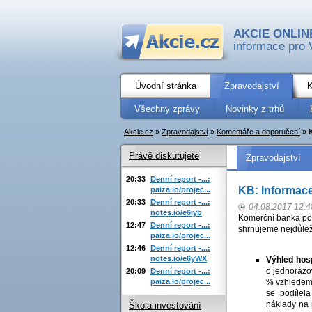
AKCIE ONLIN
informace pro 
Úvodní stránka
Zpravodajství
K
Všechny zprávy
Novinky z trhů
Akcie.cz
»
Zpravodajství
»
Komentáře a doporučení
»
Právě diskutujete
Zpravodajství
20:33
Denní report -...:
KB: Informac
paiza.io/projec...
20:33
Denní report -...:
04.08.2017 12:4
notes.io/e6iyb
Komerční banka pořá
12:47
Denní report -...:
shrnujeme nejdůleži
paiza.io/projec...
12:46
Denní report -...:
notes.io/e6yWX
Výhled hos
o jednorázo
20:09
Denní report -...:
paiza.io/projec...
% vzhledem 
se podílel
náklady na 
Škola investování