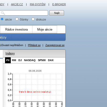
NDY
|
AKCIE.CZ
|
RM-SYSTÉM
|
E-BROKER
akcie
články
diskuze
Rádce investora
Moje akcie
alýzy
Uživatel nepřihlášen
|
Přihlásit se
|
Zaregistrovat se
Indexy
PX
RM
DJ
NASDAQ
SP500
DAX
08.08.2026