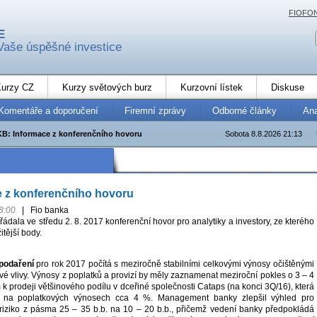
FIOFO
E
Vaše úspěšné investice
urzy CZ
Kurzy světových burz
Kurzovní lístek
Diskuse
Komentáře a doporučení
Firemní zprávy
Odborné články
An
KB: Informace z konferenčního hovoru
Sobota 8.8.2026 21:13
e z konferenčního hovoru
8:00
|
Fio banka
dala ve středu 2. 8. 2017 konferenční hovor pro analytiky a investory, ze kterého
tější body.
podaření
pro rok 2017 počítá s meziročně stabilními celkovými výnosy očištěnými
vé vlivy. Výnosy z poplatků a provizí by měly zaznamenat meziroční pokles o 3 – 4
k prodeji většinového podílu v dceřiné společnosti Cataps (na konci 3Q/16), která
a na poplatkových výnosech cca 4 %. Management banky zlepšil výhled pro
riziko z pásma 25 – 35 b.b. na 10 – 20 b.b., přičemž vedení banky předpokládá