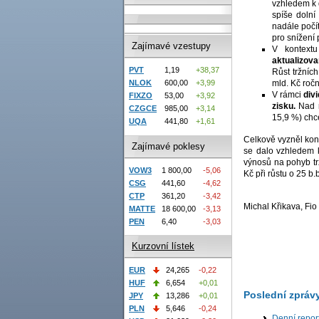
vzhledem k 
spíše dolní
nadále počí
pro snížení
Zajímavé vzestupy
V kontextu
aktualizov
PVT
1,19
+38,37
Růst tržníc
NLOK
600,00
+3,99
mld. Kč ročn
V rámci
divi
FIXZO
53,00
+3,92
zisku.
Nad 
CZGCE
985,00
+3,14
15,9 %) chc
UQA
441,80
+1,61
Celkově vyzněl kon
Zajímavé poklesy
se dalo vzhledem k
výnosů na pohyb tr
VOW3
1 800,00
-5,06
Kč při růstu o 25 b.b
CSG
441,60
-4,62
CTP
361,20
-3,42
Michal Křikava, Fio
MATTE
18 600,00
-3,13
PEN
6,40
-3,03
Kurzovní lístek
EUR
24,265
-0,22
HUF
6,654
+0,01
Poslední zpráv
JPY
13,286
+0,01
PLN
5,646
-0,24
Denní repor