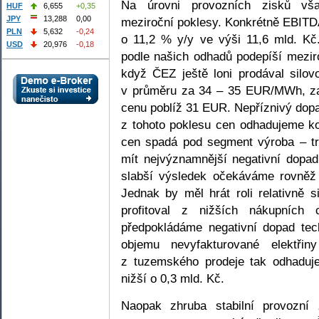
Na úrovni provozních zisků vš
HUF
6,655
+0,35
JPY
13,288
0,00
meziroční poklesy. Konkrétně EBITD
PLN
5,632
-0,24
o 11,2 % y/y ve výši 11,6 mld. Kč
USD
20,976
-0,18
podle našich odhadů podepíší meziro
když ČEZ ještě loni prodával silov
v průměru za 34 – 35 EUR/MWh, zatí
cenu poblíž 31 EUR. Nepříznivý dop
z tohoto poklesu cen odhadujeme ko
cen spadá pod segment výroba – tra
mít nejvýznamnější negativní dopad
slabší výsledek očekáváme rovněž
Jednak by měl hrát roli relativně 
profitoval z nižších nákupních
předpokládáme negativní dopad tec
objemu nevyfakturované elektři
z tuzemského prodeje tak odhaduj
nižší o 0,3 mld. Kč.
Naopak zhruba stabilní provozn