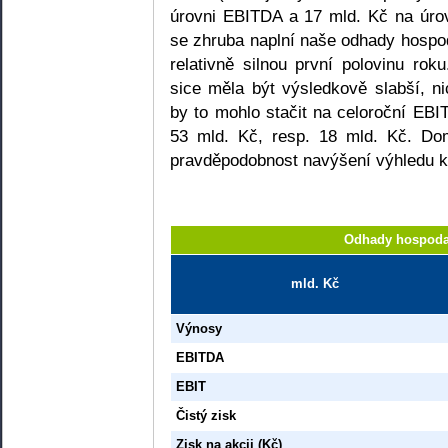
úrovni EBITDA a 17 mld. Kč na úrov
se zhruba naplní naše odhady hosp
relativně silnou první polovinu rok
sice měla být výsledkově slabší, n
by to mohlo stačit na celoroční EBIT
53 mld. Kč, resp. 18 mld. Kč. Dom
pravděpodobnost navýšení výhledu k
Odhady hospoda
mld. Kč
Výnosy
EBITDA
EBIT
Čistý zisk
Zisk na akcii (Kč)