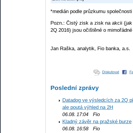
*medián podle průzkumu společnost
Pozn.: Čistý zisk a zisk na akcii (j
2Q 2016) jsou očištěné o mimořádné 
Jan Raška, analytik, Fio banka, a.s.
Diskutovat
F
Poslední zprávy
Datadog ve výsledcích za 2Q př
ale poutá výhled na 2H
Fio
06.08. 17:04
Kladný závěr na pražské burze
Fio
06.08. 16:58