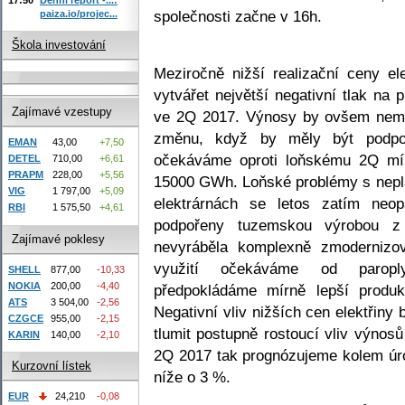
společnosti začne v 16h.
paiza.io/projec...
Škola investování
Meziročně nižší realizační ceny e
vytvářet největší negativní tlak na
Zajímavé vzestupy
ve 2Q 2017. Výnosy by ovšem nemu
změnu, když by měly být podpor
EMAN
43,00
+7,50
očekáváme oproti loňskému 2Q mí
DETEL
710,00
+6,61
PRAPM
228,00
+5,56
15000 GWh. Loňské problémy s nepl
VIG
1 797,00
+5,09
elektrárnách se letos zatím neo
RBI
1 575,50
+4,61
podpořeny tuzemskou výrobou z 
Zajímavé poklesy
nevyráběla komplexně zmodernizov
využití očekáváme od paropl
SHELL
877,00
-10,33
NOKIA
200,00
-4,40
předpokládáme mírně lepší produ
ATS
3 504,00
-2,56
Negativní vliv nižších cen elektřin
CZGCE
955,00
-2,15
tlumit postupně rostoucí vliv výnos
KARIN
140,00
-2,10
2Q 2017 tak prognózujeme kolem úr
Kurzovní lístek
níže o 3 %.
EUR
24,210
-0,08