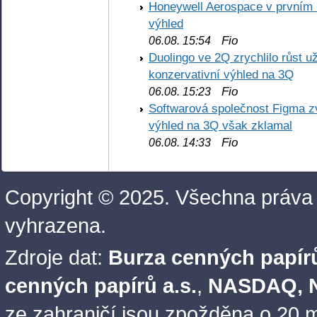
Honeywell Aerospace v prvním re
výhled
Fio
06.08. 15:54
Duolingo ve 2Q zrychlilo růst už
konzervativní výhled na 3Q
Fio
06.08. 15:23
Softwarová společnost Figma z
výhled na 3Q však zklamal
Fio
06.08. 14:33
Copyright © 2025. Všechna práva
vyhrazena.
Zdroje dat:
Burza cenných papírů
cenných papírů a.s.
,
NASDAQ, N
ze zahraničí jsou zpožděna o 20 m