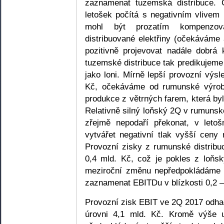
zaznamenat tuzemská distribuce.
letošek počítá s negativním vlivem
mohl být prozatím kompenzov
distribuované elektřiny (očekáváme
pozitivně projevovat nadále dobr
tuzemské distribuce tak predikujeme
jako loni. Mírně lepší provozní výs
Kč, očekáváme od rumunské výroby
produkce z větrných farem, která byl
Relativně silný loňský 2Q v rumunsk
zřejmě nepodaří překonat, v leto
vytvářet negativní tlak vyšší ceny 
Provozní zisky z rumunské distribu
0,4 mld. Kč, což je pokles z loňs
meziroční změnu nepředpokládáme v
zaznamenat EBITDu v blízkosti 0,2 –
Provozní zisk EBIT ve 2Q 2017 odha
úrovni 4,1 mld. Kč. Kromě výše u