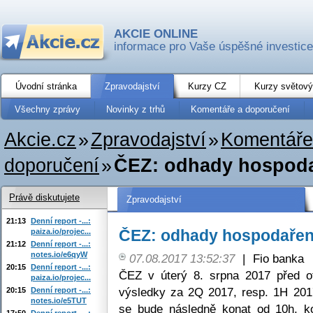
AKCIE ONLINE
informace pro Vaše úspěšné investice
Úvodní stránka
Zpravodajství
Kurzy CZ
Kurzy světový
Všechny zprávy
Novinky z trhů
Komentáře a doporučení
Akcie.cz
»
Zpravodajství
»
Komentáře
doporučení
»
ČEZ: odhady hospoda
Právě diskutujete
Zpravodajství
21:13
Denní report -...:
ČEZ: odhady hospodařen
paiza.io/projec...
21:12
Denní report -...:
notes.io/e6qyW
07.08.2017 13:52:37
|
Fio banka
20:15
Denní report -...:
ČEZ v úterý 8. srpna 2017 před o
paiza.io/projec...
výsledky za 2Q 2017, resp. 1H 201
20:15
Denní report -...:
notes.io/e5TUT
se bude následně konat od 10h, 
17:50
Denní report -...: