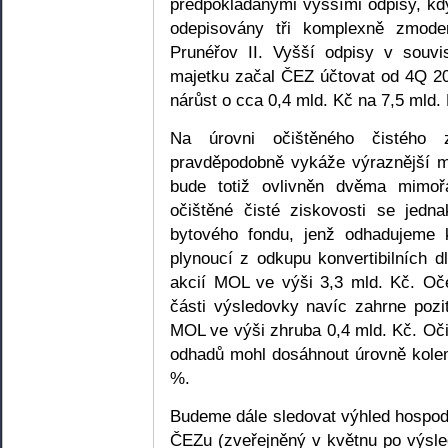
předpokládanými vyššími odpisy, kd
odepisovány tři komplexně zmoder
Prunéřov II. Vyšší odpisy v souvi
majetku začal ČEZ účtovat od 4Q 20
nárůst o cca 0,4 mld. Kč na 7,5 mld.
Na úrovni očištěného čistéh
pravděpodobně vykáže výraznější me
bude totiž ovlivněn dvěma mimoř
očištěné čisté ziskovosti se jedna
bytového fondu, jenž odhadujeme 
plynoucí z odkupu konvertibilních 
akcií MOL ve výši 3,3 mld. Kč. Oč
části výsledovky navíc zahrne pozi
MOL ve výši zhruba 0,4 mld. Kč. Oči
odhadů mohl dosáhnout úrovně kole
%.
Budeme dále sledovat výhled hospoda
ČEZu (zveřejněný v květnu po výsle