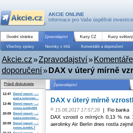
AKCIE ONLINE
informace pro Vaše úspěšné investice
Úvodní stránka
Zpravodajství
Kurzy CZ
Kurzy světový
Všechny zprávy
Novinky z trhů
Komentáře a doporučení
Akcie.cz
»
Zpravodajství
»
Komentáře
doporučení
»
DAX v úterý mírně vzr
Právě diskutujete
Zpravodajství
12:47
Denní report -...:
DAX v úterý mírně vzrost
paiza.io/projec...
12:46
Denní report -...:
notes.io/e6yWX
15.08.2017 17:57:28
|
Fio banka
20:09
Denní report -...:
DAX vzrostl o mírných 0,13 % na 1
paiza.io/projec...
aerolinky Air Berlin dnes rostla zejm
20:09
Denní report -...:
notes.io/e6rL7
21:13
Denní report -...: