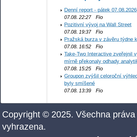
Denní report - pátek 07.08.2026
Fio
07.08. 22:27
Pozitivní vývoj na Wall Street
Fio
07.08. 19:37
Pražská burza v závěru týdne k
Fio
07.08. 16:52
Take-Two Interactive zveřejnil 
mírně překonaly odhady analyti
Fio
07.08. 15:25
Groupon zvýšil celoroční výhl
byly smíšené
Fio
07.08. 13:39
Copyright © 2025. Všechna práva
vyhrazena.