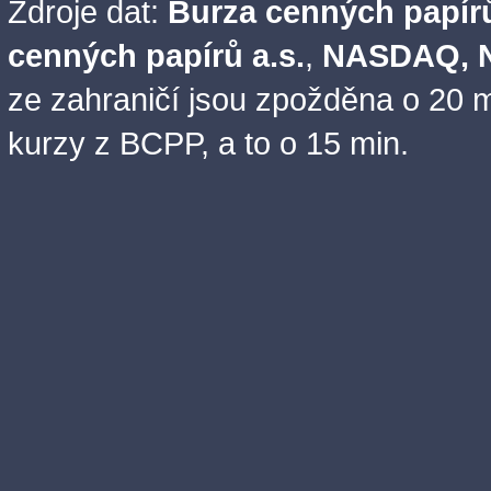
Zdroje dat:
Burza cenných papírů
cenných papírů a.s.
,
NASDAQ, N
ze zahraničí jsou zpožděna o 20 m
kurzy z BCPP, a to o 15 min.