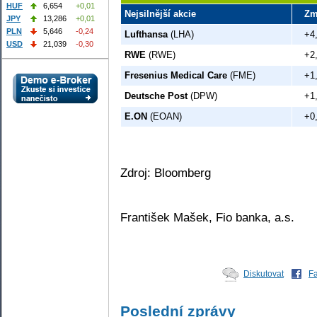
HUF
6,654
+0,01
Nejsilnější akcie
Zm
JPY
13,286
+0,01
PLN
5,646
-0,24
Lufthansa
(LHA)
+4
USD
21,039
-0,30
RWE
(RWE)
+2
Fresenius Medical Care
(FME)
+1
Deutsche Post
(DPW)
+1
E.ON
(EOAN)
+0
Zdroj: Bloomberg
František Mašek, Fio banka, a.s.
Diskutovat
F
Poslední zprávy