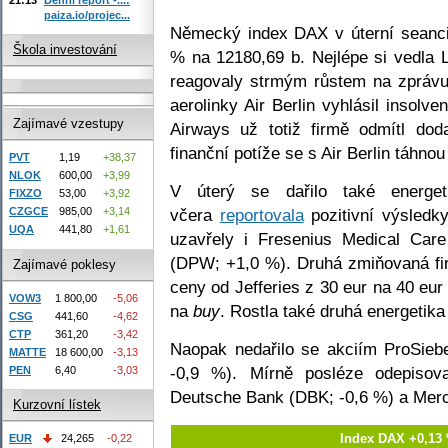
paiza.io/projec...
Německý index DAX v úterní seanci 
Škola investování
% na 12180,69 b. Nejlépe si vedla L
reagovaly strmým růstem na zprávu
aerolinky Air Berlin vyhlásil insolve
Zajímavé vzestupy
Airways už totiž firmě odmítl dod
finanční potíže se s Air Berlin táhnou 
PVT
1,19
+38,37
NLOK
600,00
+3,99
V úterý se dařilo také energ
FIXZO
53,00
+3,92
včera
reportovala
pozitivní výsledk
CZGCE
985,00
+3,14
UQA
441,80
+1,61
uzavřely i Fresenius Medical Ca
(DPW; +1,0 %). Druhá zmiňovaná fi
Zajímavé poklesy
ceny od Jefferies z 30 eur na 40 eur
VOW3
1 800,00
-5,06
na
buy
. Rostla také druhá energeti
CSG
441,60
-4,62
CTP
361,20
-3,42
Naopak nedařilo se akciím ProSie
MATTE
18 600,00
-3,13
-0,9 %). Mírně posléze odepisov
PEN
6,40
-3,03
Deutsche Bank (DBK; -0,6 %) a Merc
Kurzovní lístek
Index DAX +0,13 
EUR
24,265
-0,22