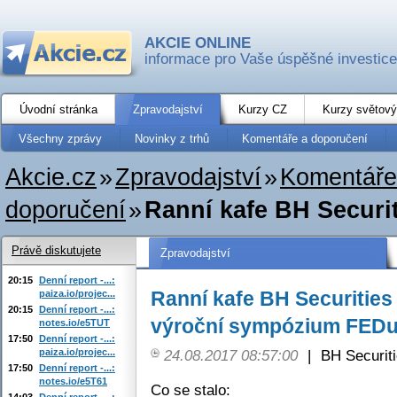
AKCIE ONLINE
informace pro Vaše úspěšné investice
Úvodní stránka
Zpravodajství
Kurzy CZ
Kurzy světový
Všechny zprávy
Novinky z trhů
Komentáře a doporučení
Akcie.cz
»
Zpravodajství
»
Komentáře
doporučení
»
Ranní kafe BH Securiti
Právě diskutujete
Zpravodajství
20:15
Denní report -...:
Ranní kafe BH Securities 
paiza.io/projec...
20:15
Denní report -...:
výroční sympózium FEDu
notes.io/e5TUT
17:50
Denní report -...:
paiza.io/projec...
24.08.2017 08:57:00
|
BH Securit
17:50
Denní report -...:
notes.io/e5T61
Co se stalo:
14:03
Denní report -...: