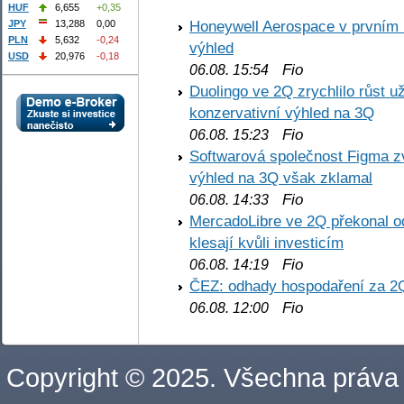
HUF
6,655
+0,35
Honeywell Aerospace v prvním re
JPY
13,288
0,00
PLN
5,632
-0,24
výhled
USD
20,976
-0,18
Fio
06.08. 15:54
Duolingo ve 2Q zrychlilo růst už
konzervativní výhled na 3Q
Fio
06.08. 15:23
Softwarová společnost Figma z
výhled na 3Q však zklamal
Fio
06.08. 14:33
MercadoLibre ve 2Q překonal od
klesají kvůli investicím
Fio
06.08. 14:19
ČEZ: odhady hospodaření za 2
Fio
06.08. 12:00
Copyright © 2025. Všechna práva