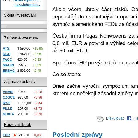
paiza.io/projec...
Akcie včera ubraly část zisků. O
Škola investování
nepouštějí do riskantnějších opera
sympózia amerického FEDu za účast
Česká firma Pegas Nonwovens za 2. 
Zajímavé vzestupy
0,8 mil. EUR a potvrdila výhled cel
ATS
3 596,00
+15,85
až 50 mil. EUR.
KGH
1 942,60
+3,98
FACC
423,50
+3,93
Společnost HP po výsledcích umazal
MACIN
158,50
+3,59
ERBAG
2 891,00
+2,48
Co se stane:
Zajímavé poklesy
Dnes začne výroční sympózium am
EMAN
40,00
-4,76
kterém se nečekají zásadní změny mo
CZGCE
976,00
-3,56
RWE
1 355,00
-2,84
PILLE
107,00
-2,73
NOKIA
209,20
-2,70
Diskutovat
F
Kurzovní lístek
Poslední zprávy
EUR
24,210
-0,08