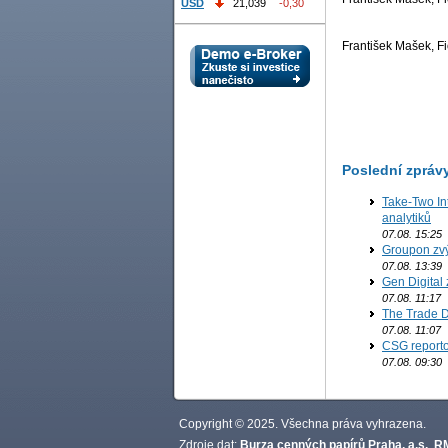
USD
21,039
-0,30
František Mašek, Fi
Poslední zpráv
Take-Two In
analytiků
07.08. 15:25
Groupon zvý
07.08. 13:39
Gen Digital 
07.08. 11:17
The Trade D
07.08. 11:07
CSG reporto
07.08. 09:30
Copyright © 2025. Všechna práva vyhrazena.
Zdroje dat:
Burza cenných papírů Praha, a.s.
,
RM