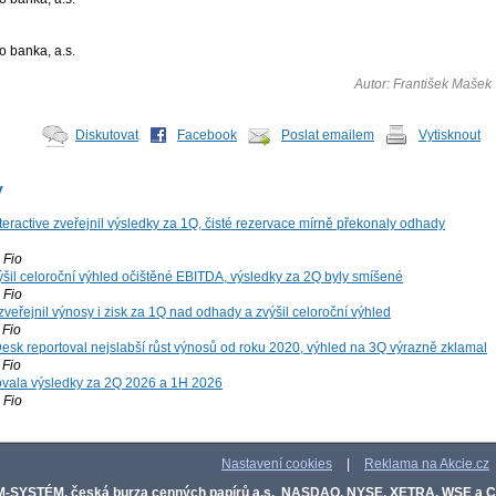
o banka, a.s.
Autor: František Mašek
Diskutovat
Facebook
Poslat emailem
Vytisknout
y
teractive zveřejnil výsledky za 1Q, čisté rezervace mírně překonaly odhady
Fio
šil celoroční výhled očištěné EBITDA, výsledky za 2Q byly smíšené
Fio
zveřejnil výnosy i zisk za 1Q nad odhady a zvýšil celoroční výhled
Fio
esk reportoval nejslabší růst výnosů od roku 2020, výhled na 3Q výrazně zklamal
Fio
vala výsledky za 2Q 2026 a 1H 2026
Fio
Nastavení cookies
|
Reklama na Akcie.cz
-SYSTÉM, česká burza cenných papírů a.s.
,
NASDAQ, NYSE, XETRA, WSE a 