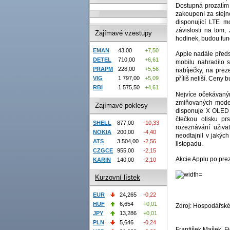
Dostupná prozatím
zakoupení za stejn
disponující LTE m
závislosti na tom
Zajímavé vzestupy
hodinek, budou fung
EMAN
43,00
+7,50
Apple nadále předst
DETEL
710,00
+6,61
mobilu nahradilo s
PRAPM
228,00
+5,56
nabíječky, na prez
VIG
1 797,00
+5,09
příliš neliší. Ceny
RBI
1 575,50
+4,61
Nejvíce očekávaným
zmiňovaných model
Zajímavé poklesy
disponuje X OLED d
čtečkou otisku pr
SHELL
877,00
-10,33
rozeznávání uživa
NOKIA
200,00
-4,40
neodtajnil v jakýc
ATS
3 504,00
-2,56
listopadu.
CZGCE
955,00
-2,15
Akcie Applu po prez
KARIN
140,00
-2,10
Kurzovní lístek
EUR
24,265
-0,22
HUF
6,654
+0,01
Zdroj: Hospodářské
JPY
13,286
+0,01
PLN
5,646
-0,24
František Mašek, Fi