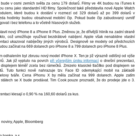
 bude v osmi zemích světa za cenu 179 dolarů. Filmy ve 4K budou na iTunes k
ou cenu jako standardní HD filmy. Společnost také představila nové Apple Watch
odulem, které budou k dostání v rozmezí od 329 dolarů až po 399 dolarů v
, zda hodinky budou obsahovat mobilní čip. Pokud bude čip zabudovaný uvnitř
ovat i bez telefonu a to včetně hlasových služeb.
avil nový iPhone 8 a iPhone 8 Plus. Změnou je, že dřívější hliník na zadní straně
klo, což umožňuje využívat bezdrátové nabíjení. Apple však nenabídne vlastní
entaci ukazoval nabíječky jiných výrobců. Designově se modely od předchozích
 budou začínat na 669 dolarech pro iPhone 8 a 799 dolarech pro iPhone 8 Plus.
 odhalením byl zbrusu nový model iPhone X. Ten je již výrazně odlišný od výše
ů. Jak již vyplulo na povrch
při včerejším úniku informací
o dnešní prezentaci,
isplejem téměř zcela bez rámečků. Zmizelo klasické tlačítko pod displejem se
stů. Tuto funkci nově nahrazuje tzv. Face ID odemykající mobil na základě
telovy tváře. Cena iPhonu X by měla začínat na 999 dolarech. Apple zatím
h státech se X bude prodávat. Tim Cook pouze prozradil, že do prodeje jde o 3.
entaci klesají o 0,90 % na 160,60 dolarů za kus.
 noviny, Apple, Bloomberg
o banka, a.s.