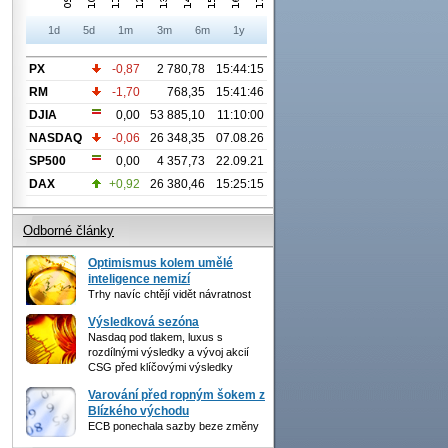
1d
5d
1m
3m
6m
1y
PX
-0,87
2 780,78
15:44:15
RM
-1,70
768,35
15:41:46
DJIA
0,00
53 885,10
11:10:00
NASDAQ
-0,06
26 348,35
07.08.26
SP500
0,00
4 357,73
22.09.21
DAX
+0,92
26 380,46
15:25:15
Odborné články
Optimismus kolem umělé
inteligence nemizí
Trhy navíc chtějí vidět návratnost
Výsledková sezóna
Nasdaq pod tlakem, luxus s
rozdílnými výsledky a vývoj akcií
CSG před klíčovými výsledky
Varování před ropným šokem z
Blízkého východu
ECB ponechala sazby beze změny