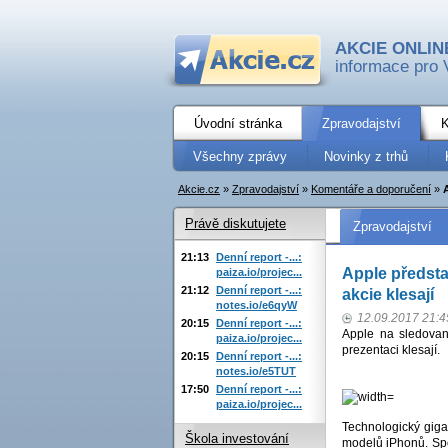
AKCIE ONLIN
informace pro 
Úvodní stránka
Zpravodajství
K
Všechny zprávy
Novinky z trhů
Akcie.cz
»
Zpravodajství
»
Komentáře a doporučení
»
Právě diskutujete
Zpravodajství
21:13
Denní report -...:
Apple předst
paiza.io/projec...
21:12
Denní report -...:
akcie klesají
notes.io/e6qyW
12.09.2017 21:4
20:15
Denní report -...:
Apple na sledovan
paiza.io/projec...
prezentaci klesají.
20:15
Denní report -...:
notes.io/e5TUT
17:50
Denní report -...:
paiza.io/projec...
Technologický giga
Škola investování
modelů iPhonů. Spo