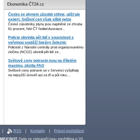
Ekonomika ČT24.cz
Česko se plynem zásobit stihne, ujišťuje
expert. Snížení cen však slíbit nelze
České zásobníky plynu jsou naplněné ze zhruba
61 procent, řekl ČT ředitel Asociace...
Policie obvinila pět lidí v souvislosti s
veřejnou soutěží Správy železnic
Policisté z Národní centrály proti organizovanému
zločinu (NCOZ) obvinili pět lidí ze...
Světové ceny potravin jsou na tříletém
maximu, zjistila FAO
Světové ceny potravin se v červenci vyšplhaly
na nejvyšší úroveň asi za tři a půl roku....
|
RSS
|
Kontakty
|
Právní prohlášení
CME/CBOT.
Data ze zahraničí jsou zpožděna o 20