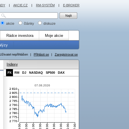
NDY
|
AKCIE.CZ
|
RM-SYSTÉM
|
E-BROKER
akcie
články
diskuze
Rádce investora
Moje akcie
alýzy
Uživatel nepřihlášen
|
Přihlásit se
|
Zaregistrovat se
Indexy
PX
RM
DJ
NASDAQ
SP500
DAX
07.08.2026