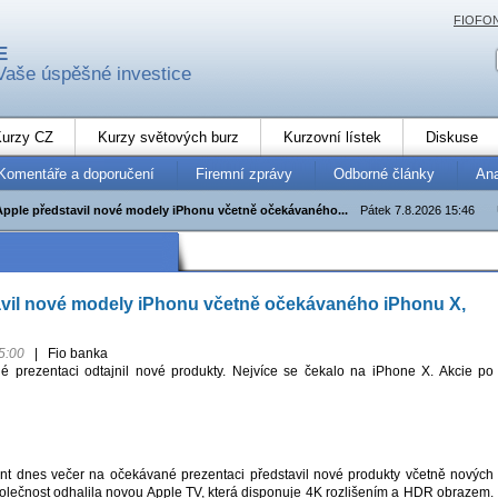
FIOFO
E
Vaše úspěšné investice
urzy CZ
Kurzy světových burz
Kurzovní lístek
Diskuse
Komentáře a doporučení
Firemní zprávy
Odborné články
An
Apple představil nové modely iPhonu včetně očekávaného...
Pátek 7.8.2026 15:46
avil nové modely iPhonu včetně očekávaného iPhonu X,
5:00
|
Fio banka
é prezentaci odtajnil nové produkty. Nejvíce se čekalo na iPhone X. Akcie po
nt dnes večer na očekávané prezentaci představil nové produkty včetně nových
lečnost odhalila novou Apple TV, která disponuje 4K rozlišením a HDR obrazem.