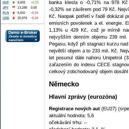
banka klesla o -0,71% na 978 K
HUF
6,655
+0,35
JPY
13,288
0,00
-0,32% se závěrem pod 79 Kč. Nejví
PLN
5,632
-0,24
Kč. Naopak potřetí v řadě dokázal po
USD
20,976
-0,18
emisních povolenek a el. energie. 
1,13% u 429 Kč, což je mírně nad
nejvyšším denním objemu 239 mil. 
Pegasu, když při stagnaci kurzu na
největší objem a to 233 mil. Kč. Ne
let posunul dále nahoru Unipetrol 
zařazením do indexu CECE stagnov
celkový zobchodovaný objem dosáhl 
Německo
Hlavní zprávy (eurozóna)
Registrace nových aut
(EU27) (srpe
aktuální hodnota: 5,6
očekávání trhu: --