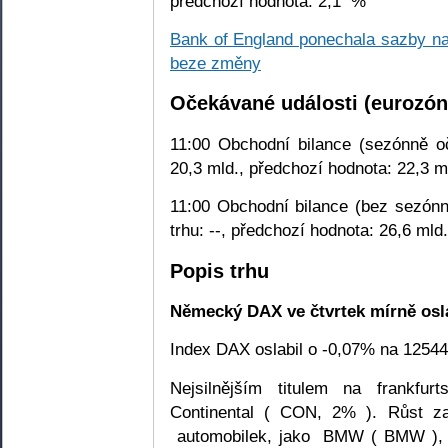
předchozí hodnota: 2,1 %
Bank of England ponechala sazby na
beze změny
Očekávané události (eurozón
11:00 Obchodní bilance (sezónně oč
20,3 mld., předchozí hodnota: 22,3 m
11:00 Obchodní bilance (bez sezónn
trhu: --, předchozí hodnota: 26,6 mld.
Popis trhu
Německý DAX ve čtvrtek mírně osla
Index DAX oslabil o -0,07% na 12544
Nejsilnějším titulem na frankfu
Continental ( CON, 2% ). Růst z
automobilek, jako BMW ( BMW ), kt