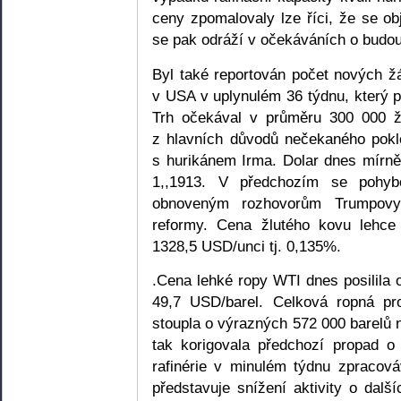
ceny zpomalovaly lze říci, že se o
se pak odráží v očekáváních o budou
Byl také reportován počet nových ž
v USA v uplynulém 36 týdnu, který p
Trh očekával v průměru 300 000 žá
z hlavních důvodů nečekaného pokle
s hurikánem Irma. Dolar dnes mírně
1,,1913. V předchozím se pohyb
obnoveným rozhovorům Trumpovy
reformy. Cena žlutého kovu lehce
1328,5 USD/unci tj. 0,135%.
.Cena lehké ropy WTI dnes posilila
49,7 USD/barel. Celková ropná 
stoupla o výrazných 572 000 barelů 
tak korigovala předchozí propad o
rafinérie v minulém týdnu zpracová
představuje snížení aktivity o další