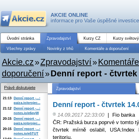
AKCIE ONLINE
informace pro Vaše úspěšné investice
Úvodní stránka
Zpravodajství
Kurzy CZ
Kurzy světový
Všechny zprávy
Novinky z trhů
Komentáře a doporučení
Akcie.cz
»
Zpravodajství
»
Komentáře
doporučení
»
Denní report - čtvrtek
Právě diskutujete
Zpravodajství
21:13
Denní report -...:
Denní report - čtvrtek 14
paiza.io/projec...
21:12
Denní report -...:
notes.io/e6qyW
14.09.2017 22:33:00
|
Fio banka
20:15
Denní report -...:
ČR: Pražská burza poprvé v tomto t
paiza.io/projec...
čtvrtek mírně oslabil, USA:Inde
20:15
Denní report -...:
notes.io/e5TUT
teritoriu.
17:50
Denní report -...: