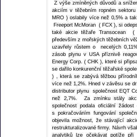
Z výše zmíněných důvodů a snížené 
akciím v těžebním ropném sektoru
MRO ) oslabily více než 0,5% a tak
Freeport McMoran ( FCX ), si odeps
také akcie těžaře Transocean ( 
především z mořských těžebních věž
uzavřely růstem o necelých 0,11
zásob plynu v USA příznivě reago
Energy Corp. ( CHK ), které si přip
se dařilo konkurenční těžařské spol
) , která se zabývá těžbou přírodní
více než 1,2%. Hned v závěsu se dr
distributor plynu společnost EQT Cor
než 2,7%. Za zmínku stály akci
společnost podala oficiální žádost
s pokračováním fungování společ
objevila možnost, že stávající ak
restrukturalizované firmy. Návrh však
analytiků lze očekávat potíže při 