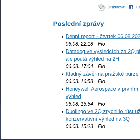
Diskutovat
F
Poslední zprávy
Denní report - čtvrtek 06.08.20
Fio
06.08. 22:18
Datadog ve výsledcích za 2Q př
ale poutá výhled na 2H
Fio
06.08. 17:04
Kladný závěr na pražské burze
Fio
06.08. 16:58
Honeywell Aerospace v prvním re
výhled
Fio
06.08. 15:54
Duolingo ve 2Q zrychlilo růst už
konzervativní výhled na 3Q
Fio
06.08. 15:23