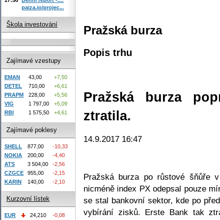
paiza.io/projec...
Škola investování
Pražská burza
Popis trhu
Zajímavé vzestupy
EMAN
43,00
+7,50
DETEL
710,00
+6,61
Pražská burza pop
PRAPM
228,00
+5,56
VIG
1 797,00
+5,09
ztratila.
RBI
1 575,50
+4,61
Zajímavé poklesy
14.9.2017 16:47
SHELL
877,00
-10,33
NOKIA
200,00
-4,40
ATS
3 504,00
-2,56
CZGCE
955,00
-2,15
Pražská burza po růstové šňůře v 
KARIN
140,00
-2,10
nicméně index PX odepsal pouze mí
Kurzovní lístek
se stal bankovní sektor, kde po př
vybírání zisků. Erste Bank tak zt
EUR
24,210
-0,08