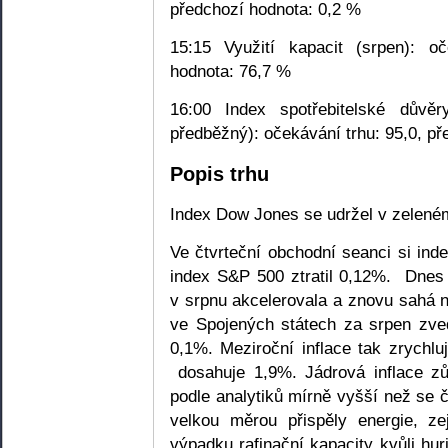
předchozí hodnota: 0,2 %
15:15 Využití kapacit (srpen): o
hodnota: 76,7 %
16:00 Index spotřebitelské důvěr
předběžný): očekávání trhu: 95,0, př
Popis trhu
Index Dow Jones se udržel v zeleném 
Ve čtvrteční obchodní seanci si in
index S&P 500 ztratil 0,12%. Dnes
v srpnu akcelerovala a znovu sahá 
ve Spojených státech za srpen zve
0,1%. Meziroční inflace tak zrychl
dosahuje 1,9%. Jádrová inflace zů
podle analytiků mírně vyšší než se č
velkou měrou přispěly energie, ze
výpadku rafinační kapacity kvůli hu