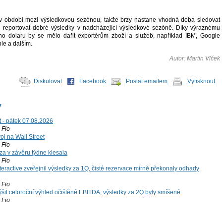
 v období mezi výsledkovou sezónou, takže brzy nastane vhodná doba sledovat
u reportovat dobré výsledky v nadcházející výsledkové sezóně. Díky výraznému
ho dolaru by se mělo dařit exportérům zboží a služeb, například IBM, Google
le a dalším.
Autor: Martin Vlček
Diskutovat
Facebook
Poslat emailem
Vytisknout
y
t - pátek 07.08.2026
Fio
voj na Wall Street
Fio
za v závěru týdne klesala
Fio
teractive zveřejnil výsledky za 1Q, čisté rezervace mírně překonaly odhady
Fio
šil celoroční výhled očištěné EBITDA, výsledky za 2Q byly smíšené
Fio