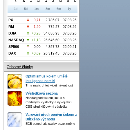
1d
5d
1m
3m
6m
1y
PX
-0,71
2 785,07
07.08.26
RM
-1,20
772,27
07.08.26
DJIA
+0,28
54 036,93
07.08.26
NASDAQ
+1,13
26 645,60
07.08.26
SP500
0,00
4 357,73
22.09.21
DAX
+0,69
26 319,45
07.08.26
Odborné články
Optimismus kolem umělé
inteligence nemizí
Trhy navíc chtějí vidět návratnost
Výsledková sezóna
Nasdaq pod tlakem, luxus s
rozdílnými výsledky a vývoj akcií
CSG před klíčovými výsledky
Varování před ropným šokem z
Blízkého východu
ECB ponechala sazby beze změny