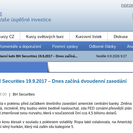
FIOFO
E
Vaše úspěšné investice
urzy CZ
Kurzy světových burz
Kurzovní lístek
Diskuse
Komentáře a doporučení
Firemní zprávy
Odborné články
An
Ranní kafe BH Securities 19.9.2017 – Dnes začíná...
Neděle 9.8.2026 9:27
 Securities 19.9.2017 – Dnes začíná dvoudenní zasedání
8:00
|
BH Securities
vala v poklesu před začátkem dnešního zasedání americké centrální banky. Změna
, nicméně, trhy budou velmi bedlivě naslouchat, zda FED oznámí přesnější plán
ít zmenšovat svou rozvahu, která v současnosti činí cca 4,5 bilionu dolarů.
to kovu klesali v souladu s poklesem volatility. Ropa také oslabovala, na Americký
ší silný hurikán, který má zatím sílu kategorie 5.