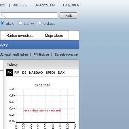
NDY
|
AKCIE.CZ
|
RM-SYSTÉM
|
E-BROKER
akcie
články
diskuze
Rádce investora
Moje akcie
alýzy
Uživatel nepřihlášen
|
Přihlásit se
|
Zaregistrovat se
Indexy
PX
RM
DJ
NASDAQ
SP500
DAX
09.08.2026