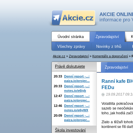
AKCIE ONLIN
informace pro 
Úvodní stránka
Zpravodajství
K
Všechny zprávy
Novinky z trhů
Akcie.cz
»
Zpravodajství
»
Komentáře a doporučení
»
Právě diskutujete
Zpravodajství
20:33
Denní report -...:
Ranní kafe BH
paiza.io/projec...
20:33
Denní report -...:
FEDu
notes.io/e6iyb
19.09.2017 09:1
12:47
Denní report -...:
paiza.io/projec...
Volatilita pokračo
12:46
Denní report -...:
sazeb se neočekává
notes.io/e6yWX
toho, jak hodlá zač
20:09
Denní report -...:
paiza.io/projec...
Zlato a těžaři toho
kontinent se řítí dal
Škola investování