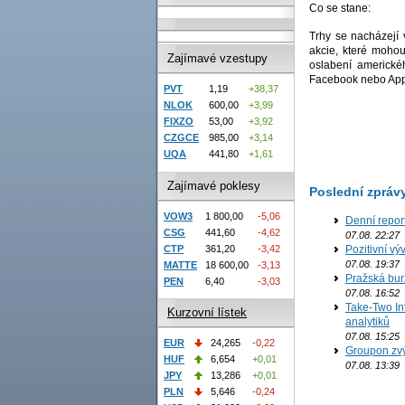
Co se stane:
Trhy se nacházejí
akcie, které moho
Zajímavé vzestupy
oslabení americké
Facebook nebo App
PVT
1,19
+38,37
NLOK
600,00
+3,99
FIXZO
53,00
+3,92
CZGCE
985,00
+3,14
UQA
441,80
+1,61
Zajímavé poklesy
Poslední zpráv
VOW3
1 800,00
-5,06
Denní repor
CSG
441,60
-4,62
07.08. 22:27
CTP
361,20
-3,42
Pozitivní vý
07.08. 19:37
MATTE
18 600,00
-3,13
Pražská bur
PEN
6,40
-3,03
07.08. 16:52
Take-Two In
Kurzovní lístek
analytiků
07.08. 15:25
EUR
24,265
-0,22
Groupon zvý
HUF
6,654
+0,01
07.08. 13:39
JPY
13,286
+0,01
PLN
5,646
-0,24