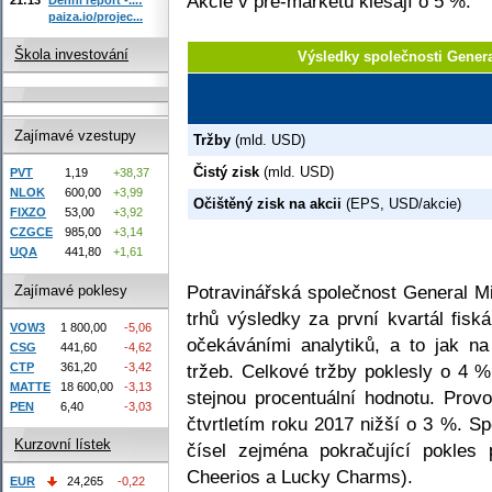
Akcie v pre-marketu klesají o 5 %.
paiza.io/projec...
Škola investování
Výsledky společnosti Genera
Zajímavé vzestupy
Tržby
(mld. USD)
Čistý zisk
(mld. USD)
PVT
1,19
+38,37
NLOK
600,00
+3,99
Očištěný zisk na akcii
(EPS, USD/akcie)
FIXZO
53,00
+3,92
CZGCE
985,00
+3,14
UQA
441,80
+1,61
Potravinářská společnost General Mi
Zajímavé poklesy
trhů výsledky za první kvartál fisk
VOW3
1 800,00
-5,06
očekáváními analytiků, a to jak na
CSG
441,60
-4,62
CTP
361,20
-3,42
tržeb. Celkové tržby poklesly o 4 %
MATTE
18 600,00
-3,13
stejnou procentuální hodnotu. Prov
PEN
6,40
-3,03
čtvrtletím roku 2017 nižší o 3 %. S
Kurzovní lístek
čísel zejména pokračující pokles 
Cheerios a Lucky Charms).
EUR
24,265
-0,22