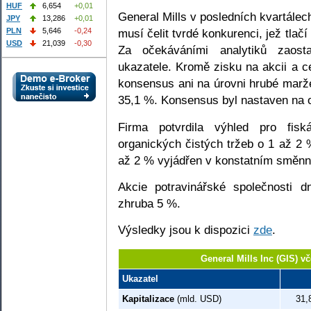
HUF
6,654
+0,01
General Mills v posledních kvartálech
JPY
13,286
+0,01
PLN
5,646
-0,24
musí čelit tvrdé konkurenci, jež tlač
USD
21,039
-0,30
Za očekáváními analytiků zaost
ukazatele. Kromě zisku na akcii a ce
konsensus ani na úrovni hrubé marže
35,1 %. Konsensus byl nastaven na o
Firma potvrdila výhled pro fisk
organických čistých tržeb o 1 až 2 
až 2 % vyjádřen v konstatním směn
Akcie potravinářské společnosti d
zhruba 5 %.
Výsledky jsou k dispozici
zde
.
General Mills Inc (GIS) v
Ukazatel
Kapitalizace
(mld. USD)
31,