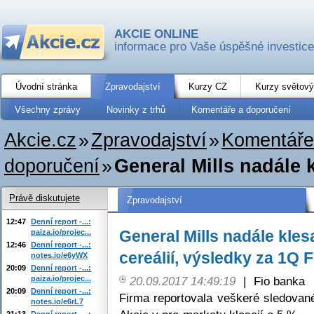
AKCIE ONLINE
informace pro Vaše úspěšné investice
Úvodní stránka
Zpravodajství
Kurzy CZ
Kurzy světový
Všechny zprávy
Novinky z trhů
Komentáře a doporučení
Akcie.cz
»
Zpravodajství
»
Komentáře
doporučení
»
General Mills nadále kl
Právě diskutujete
Zpravodajství
12:47
Denní report -...:
General Mills nadále klesa
paiza.io/projec...
12:46
Denní report -...:
cereálií, výsledky za 1Q
notes.io/e6yWX
20:09
Denní report -...:
paiza.io/projec...
20.09.2017 14:49:19
|
Fio banka
20:09
Denní report -...:
Firma reportovala veškeré sledovan
notes.io/e6rL7
21:13
Denní report -...: