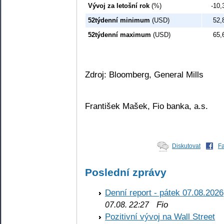
Vývoj za letošní rok
(%)
-10,
52týdenní minimum
(USD)
52,
52týdenní maximum
(USD)
65,
Zdroj: Bloomberg, General Mills
František Mašek, Fio banka, a.s.
Diskutovat
F
Poslední zprávy
Denní report - pátek 07.08.2026
Fio
07.08. 22:27
Pozitivní vývoj na Wall Street