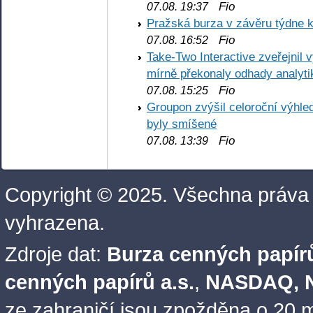
Fio
07.08. 19:37
Pražská burza v závěru týdne k
Fio
07.08. 16:52
Take-Two Interactive zveřejnil 
mírně překonaly odhady analyti
Fio
07.08. 15:25
Groupon zvýšil celoroční výhl
byly smíšené
Fio
07.08. 13:39
Copyright © 2025. Všechna práva
vyhrazena.
Zdroje dat:
Burza cenných papírů
cenných papírů a.s.
,
NASDAQ, N
ze zahraničí jsou zpožděna o 20 m