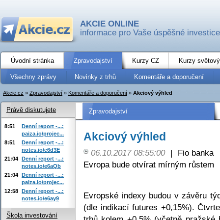
AKCIE ONLINE
informace pro Vaše úspěšné investice
Úvodní stránka
Zpravodajství
Kurzy CZ
Kurzy světový
Všechny zprávy
Novinky z trhů
Komentáře a doporučení
Akcie.cz
»
Zpravodajství
»
Komentáře a doporučení
»
Akciový výhled
Právě diskutujete
Zpravodajství
8:51
Denní report -...:
Akciový výhled
paiza.io/projec...
8:51
Denní report -...:
notes.io/e6d3E
06.10.2017 08:55:00
|
Fio banka
21:04
Denní report -...:
Evropa bude otvírat mírným růstem
notes.io/e6aQb
21:04
Denní report -...:
paiza.io/projec...
12:58
Denní report -...:
Evropské indexy budou v závěru týd
notes.io/e6ay9
(dle indikací futures +0,15%). Čtvrt
Škola investování
trhů kolem +0,5% (včetně pražské b