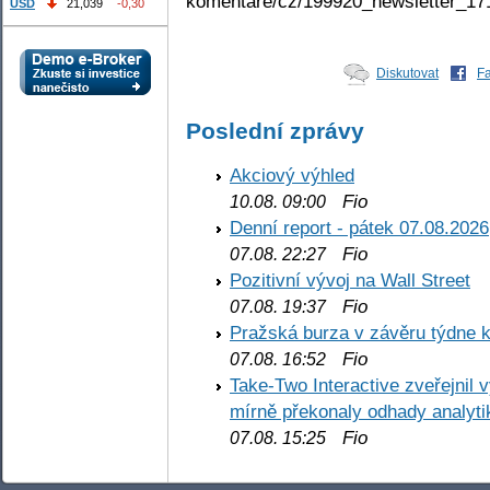
komentare/cz/199920_newsletter_17
USD
21,039
-0,30
Diskutovat
F
Poslední zprávy
Akciový výhled
Fio
10.08. 09:00
Denní report - pátek 07.08.2026
Fio
07.08. 22:27
Pozitivní vývoj na Wall Street
Fio
07.08. 19:37
Pražská burza v závěru týdne k
Fio
07.08. 16:52
Take-Two Interactive zveřejnil 
mírně překonaly odhady analyti
Fio
07.08. 15:25