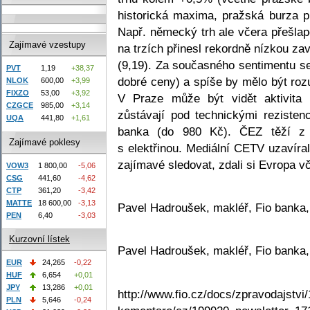
historická maxima, pražská burza 
Např. německý trh ale včera přešla
Zajímavé vzestupy
na trzích přinesl rekordně nízkou zav
(9,19). Za současného sentimentu se
PVT
1,19
+38,37
dobré ceny) a spíše by mělo být ro
NLOK
600,00
+3,99
FIXZO
53,00
+3,92
V Praze může být vidět aktivita 
CZGCE
985,00
+3,14
zůstávají pod technickými reziste
UQA
441,80
+1,61
banka (do 980 Kč). ČEZ těží z 
Zajímavé poklesy
s elektřinou. Mediální CETV uzavír
zajímavé sledovat, zdali si Evropa v
VOW3
1 800,00
-5,06
CSG
441,60
-4,62
CTP
361,20
-3,42
MATTE
18 600,00
-3,13
Pavel Hadroušek, makléř, Fio banka,
PEN
6,40
-3,03
Kurzovní lístek
Pavel Hadroušek, makléř, Fio banka,
EUR
24,265
-0,22
HUF
6,654
+0,01
JPY
13,286
+0,01
http://www.fio.cz/docs/zpravodajstvi/
PLN
5,646
-0,24