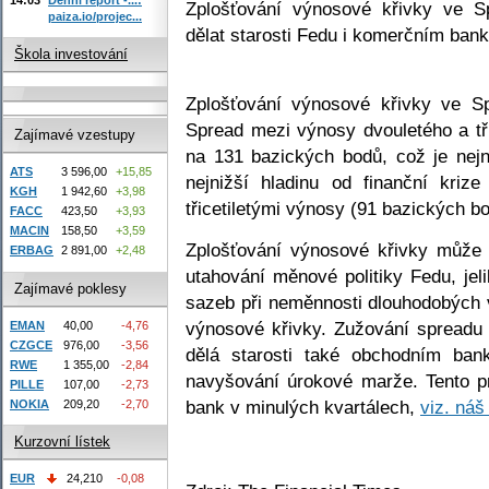
Zplošťování výnosové křivky ve S
paiza.io/projec...
dělat starosti Fedu i komerčním ban
Škola investování
Zplošťování výnosové křivky ve Sp
Spread mezi výnosy dvouletého a tři
Zajímavé vzestupy
na 131 bazických bodů, což je nejn
ATS
3 596,00
+15,85
nejnižší hladinu od finanční kriz
KGH
1 942,60
+3,98
třicetiletými výnosy (91 bazických bo
FACC
423,50
+3,93
MACIN
158,50
+3,59
Zplošťování výnosové křivky může
ERBAG
2 891,00
+2,48
utahování měnové politiky Fedu, jel
Zajímavé poklesy
sazeb při neměnnosti dlouhodobých v
výnosové křivky. Zužování spreadu
EMAN
40,00
-4,76
CZGCE
976,00
-3,56
dělá starosti také obchodním bank
RWE
1 355,00
-2,84
navyšování úrokové marže. Tento pr
PILLE
107,00
-2,73
bank v minulých kvartálech,
viz. náš
NOKIA
209,20
-2,70
Kurzovní lístek
EUR
24,210
-0,08