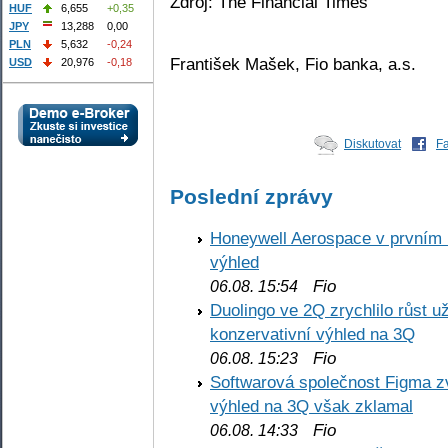
Zdroj: The Financial Times
HUF
6,655
+0,35
JPY
13,288
0,00
PLN
5,632
-0,24
František Mašek, Fio banka, a.s.
USD
20,976
-0,18
Diskutovat
F
Poslední zprávy
Honeywell Aerospace v prvním re
výhled
Fio
06.08. 15:54
Duolingo ve 2Q zrychlilo růst už
konzervativní výhled na 3Q
Fio
06.08. 15:23
Softwarová společnost Figma z
výhled na 3Q však zklamal
Fio
06.08. 14:33