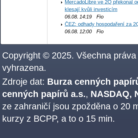
MercadoLibre ve 2Q překonal od
klesají kvůli investicím
Fio
06.08. 14:19
ČEZ: odhady hospodaření za 2
Fio
06.08. 12:00
Copyright © 2025. Všechna práva
vyhrazena.
Zdroje dat:
Burza cenných papírů
cenných papírů a.s.
,
NASDAQ, N
ze zahraničí jsou zpožděna o 20 m
kurzy z BCPP, a to o 15 min.