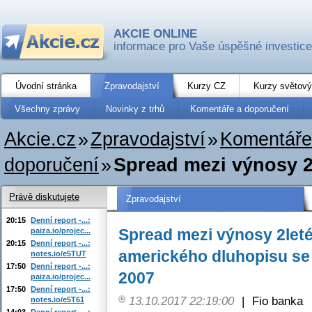
AKCIE ONLINE
informace pro Vaše úspěšné investice
Úvodní stránka
Zpravodajství
Kurzy CZ
Kurzy světový
Všechny zprávy
Novinky z trhů
Komentáře a doporučení
Akcie.cz
»
Zpravodajství
»
Komentáře
doporučení
»
Spread mezi výnosy 2
Právě diskutujete
Zpravodajství
20:15
Denní report -...:
Spread mezi výnosy 2leté
paiza.io/projec...
20:15
Denní report -...:
amerického dluhopisu se 
notes.io/e5TUT
17:50
Denní report -...:
2007
paiza.io/projec...
17:50
Denní report -...:
13.10.2017 22:19:00
|
Fio banka
notes.io/e5T61
14:03
Denní report -...: