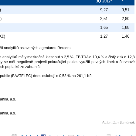
3Q 2017*
)
9,27
9,51
)
2,51
2,80
1,65
1,88
Kč)
1,27
1,46
i analytiků oslovených agenturou Reuters
 analytiků měly meziročně klesnout o 2,5 %, EBITDA o 10,4 % a čistý zisk o 12,8
y se měl negativně projevit pokračující pokles využití pevných linek a červnové
ch poplatků ze zahraničí.
ublic (BAATELEC) dnes oslabují o 0,53 % na 261,1 Kč.
anka, a.s.
anka, a.s.
Autor: Jan Tománek