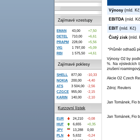
Výnosy
(mld. Kč
EBITDA
(mld. Kč
Zajímavé vzestupy
EBIT
(mld. Kč)
EMAN
43,00
+7,50
DETEL
710,00
+6,61
Čistý zisk
(mld. 
PRAPM
228,00
+5,56
VIG
1 797,00
+5,09
*Průměr odhadů pět
RBI
1 575,50
+4,61
Výnosy O2 by podle
%. Na výsledcích b
Zajímavé poklesy
zrušení roamingový
SHELL
877,00
-10,33
Akcie O2 Czech Rep
NOKIA
200,00
-4,40
ATS
3 504,00
-2,56
Zdroj: Reuters
CZGCE
955,00
-2,15
KARIN
140,00
-2,10
Jan Tománek, Fio b
Kurzovní lístek
Jan Tománek, Fio b
EUR
24,210
-0,08
HUF
6,655
+0,35
JPY
13,288
0,00
PLN
5,632
-0,24