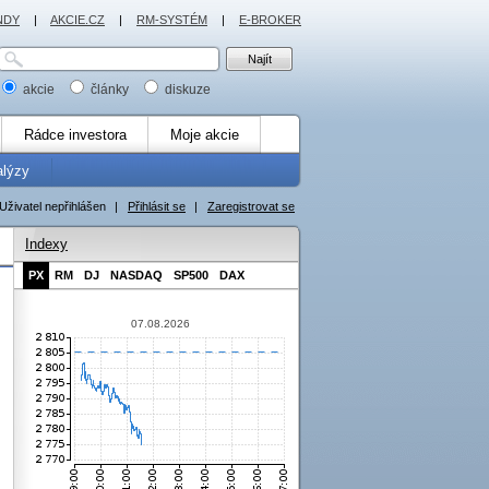
NDY
|
AKCIE.CZ
|
RM-SYSTÉM
|
E-BROKER
akcie
články
diskuze
Rádce investora
Moje akcie
alýzy
Uživatel nepřihlášen
|
Přihlásit se
|
Zaregistrovat se
Indexy
PX
RM
DJ
NASDAQ
SP500
DAX
07.08.2026