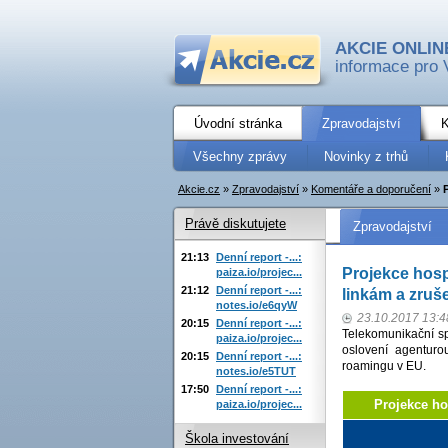
AKCIE ONLIN
informace pro 
Úvodní stránka
Zpravodajství
K
Všechny zprávy
Novinky z trhů
Akcie.cz
»
Zpravodajství
»
Komentáře a doporučení
»
Právě diskutujete
Zpravodajství
21:13
Denní report -...:
Projekce hosp
paiza.io/projec...
21:12
Denní report -...:
linkám a zruš
notes.io/e6qyW
23.10.2017 13:4
20:15
Denní report -...:
Telekomunikační sp
paiza.io/projec...
oslovení agenturo
20:15
Denní report -...:
roamingu v EU.
notes.io/e5TUT
17:50
Denní report -...:
Projekce h
paiza.io/projec...
Škola investování