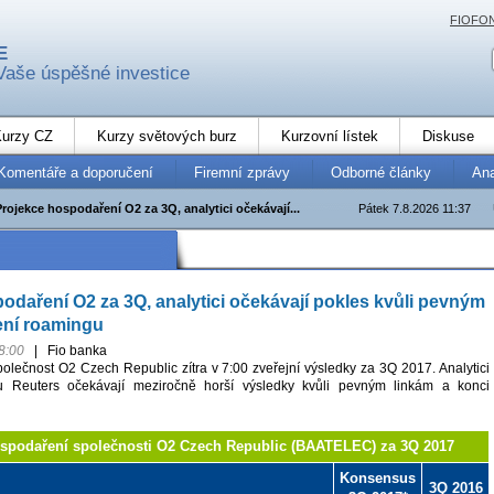
FIOFO
E
Vaše úspěšné investice
urzy CZ
Kurzy světových burz
Kurzovní lístek
Diskuse
Komentáře a doporučení
Firemní zprávy
Odborné články
An
Projekce hospodaření O2 za 3Q, analytici očekávají...
Pátek 7.8.2026 11:37
odaření O2 za 3Q, analytici očekávají pokles kvůli pevným
ení roamingu
8:00
|
Fio banka
olečnost O2 Czech Republic zítra v 7:00 zveřejní výsledky za 3Q 2017. Analytici
u Reuters očekávají meziročně horší výsledky kvůli pevným linkám a konci
ospodaření společnosti O2 Czech Republic (BAATELEC) za 3Q 2017
Konsensus
3Q 2016