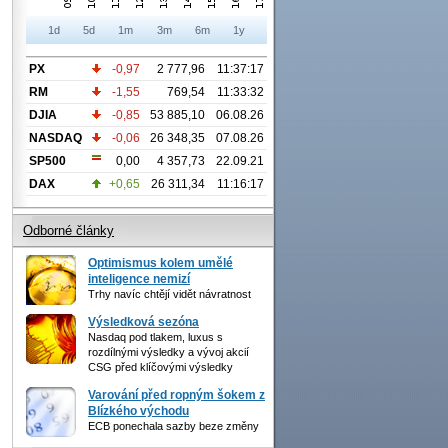
1d
5d
1m
3m
6m
1y
PX
-0,97
2 777,96
11:37:17
RM
-1,55
769,54
11:33:32
DJIA
-0,85
53 885,10
06.08.26
NASDAQ
-0,06
26 348,35
07.08.26
SP500
0,00
4 357,73
22.09.21
DAX
+0,65
26 311,34
11:16:17
Odborné články
Optimismus kolem umělé
inteligence nemizí
Trhy navíc chtějí vidět návratnost
Výsledková sezóna
Nasdaq pod tlakem, luxus s
rozdílnými výsledky a vývoj akcií
CSG před klíčovými výsledky
Varování před ropným šokem z
Blízkého východu
ECB ponechala sazby beze změny