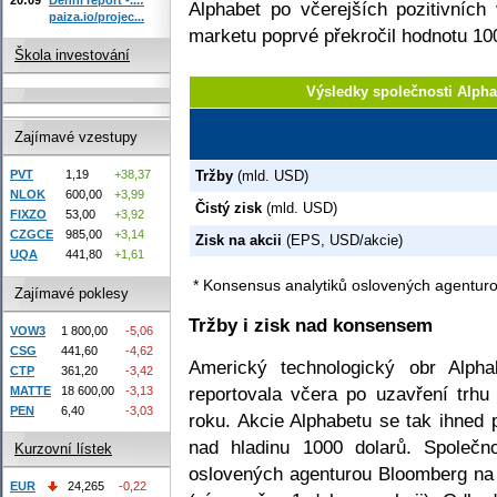
Alphabet po včerejších pozitivních 
paiza.io/projec...
marketu poprvé překročil hodnotu 100
Škola investování
Výsledky společnosti Alph
Zajímavé vzestupy
PVT
1,19
+38,37
Tržby
(mld. USD)
NLOK
600,00
+3,99
Čistý zisk
(mld. USD)
FIXZO
53,00
+3,92
CZGCE
985,00
+3,14
Zisk na akcii
(EPS, USD/akcie)
UQA
441,80
+1,61
* Konsensus analytiků oslovených agentur
Zajímavé poklesy
Tržby i zisk nad konsensem
VOW3
1 800,00
-5,06
CSG
441,60
-4,62
Americký technologický obr Alpha
CTP
361,20
-3,42
reportovala včera po uzavření trhu 
MATTE
18 600,00
-3,13
PEN
6,40
-3,03
roku. Akcie Alphabetu se tak ihned 
nad hladinu 1000 dolarů. Společn
Kurzovní lístek
oslovených agenturou Bloomberg na 
EUR
24,265
-0,22