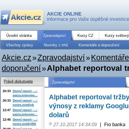
AKCIE ONLINE
informace pro Vaše úspěšné investice
Úvodní stránka
Zpravodajství
Kurzy CZ
Kurzy světový
Všechny zprávy
Novinky z trhů
Komentáře a doporučení
Akcie.cz
»
Zpravodajství
»
Komentáře
doporučení
»
Alphabet reportoval tr
Právě diskutujete
Zpravodajství
20:33
Denní report -...:
Alphabet reportoval tržby
paiza.io/projec...
20:33
Denní report -...:
výnosy z reklamy Googlu 
notes.io/e6iyb
12:47
Denní report -...:
dolarů
paiza.io/projec...
12:46
Denní report -...:
27.10.2017 14:34:09
|
Fio banka
notes.io/e6yWX
20:09
Denní report -...: