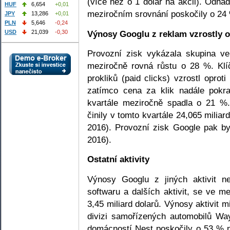
(více než o 1 dolar na akcii). Odhad
HUF
6,654
+0,01
meziročním srovnání poskočily o 24
JPY
13,286
+0,01
PLN
5,646
-0,24
Výnosy Googlu z reklam vzrostly o
USD
21,039
-0,30
Provozní zisk vykázala skupina ve
meziročně rovná růstu o 28 %. Klí
prokliků (paid clicks) vzrostl oprot
zatímco cena za klik nadále pokra
kvartále meziročně spadla o 21 %
činily v tomto kvartále 24,065 miliar
2016). Provozní zisk Google pak by
2016).
Ostatní aktivity
Výnosy Googlu z jiných aktivit n
softwaru a dalších aktivit, se ve 
3,45 miliard dolarů. Výnosy aktivit 
divizi samořízených automobilů Wa
domácností Nest poskočily o 53 % na