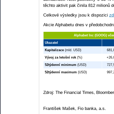
těchto aktivit pak činila 812 milionů d
Celkové výsledky jsou k dispozici
zd
Akcie Alphabetu dnes v předobchodní 
Alphabet Inc (GOOG) vče
Ukazatel
Kapitalizace
(mld. USD)
681,
Vývoj za letošní rok
(%)
+26,
52týdenní minimum
(USD)
727,
52týdenní maximum
(USD)
997,
Zdroj: The Financial Times, Bloomber
František Mašek, Fio banka, a.s.