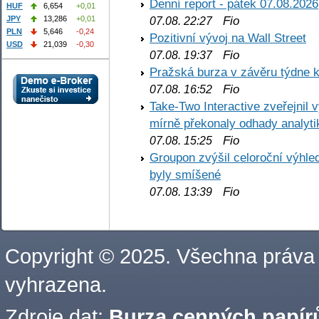
Denní report - pátek 07.08.2026
HUF
6,654
+0,01
Fio
JPY
13,286
+0,01
07.08. 22:27
PLN
5,646
-0,24
Pozitivní vývoj na Wall Street
USD
21,039
-0,30
Fio
07.08. 19:37
Pražská burza v závěru týdne k
Fio
07.08. 16:52
Take-Two Interactive zveřejnil 
mírně překonaly odhady analyti
Fio
07.08. 15:25
Groupon zvýšil celoroční výhl
byly smíšené
Fio
07.08. 13:39
Copyright © 2025. Všechna práva
vyhrazena.
Zdroje dat:
Burza cenných papírů