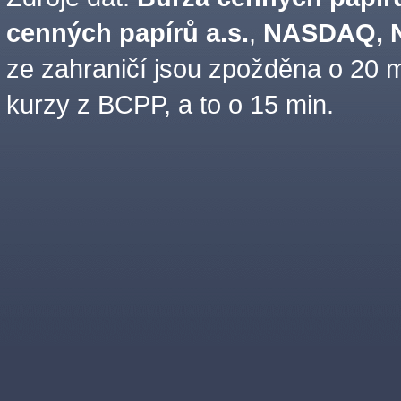
cenných papírů a.s.
,
NASDAQ, N
ze zahraničí jsou zpožděna o 20 m
kurzy z BCPP, a to o 15 min.