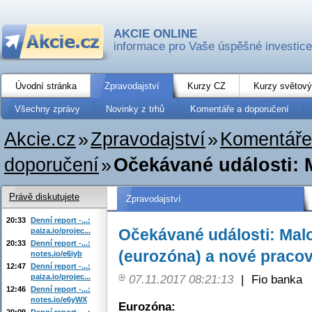
AKCIE ONLINE
informace pro Vaše úspěšné investice
Úvodní stránka
Zpravodajství
Kurzy CZ
Kurzy světový
Všechny zprávy
Novinky z trhů
Komentáře a doporučení
Akcie.cz
»
Zpravodajství
»
Komentáře
doporučení
»
Očekávané události: M
Právě diskutujete
Zpravodajství
20:33
Denní report -...:
Očekávané události: Mal
paiza.io/projec...
20:33
Denní report -...:
(eurozóna) a nové praco
notes.io/e6iyb
12:47
Denní report -...:
paiza.io/projec...
07.11.2017 08:21:13
|
Fio banka
12:46
Denní report -...:
notes.io/e6yWX
Eurozóna:
20:09
Denní report -...: