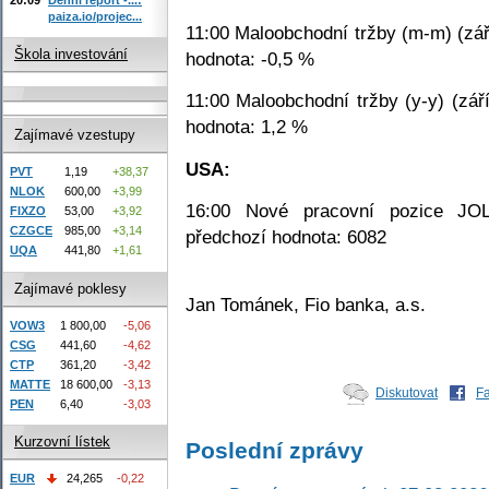
paiza.io/projec...
11:00 Maloobchodní tržby (m-m) (zář
Škola investování
hodnota: -0,5 %
11:00 Maloobchodní tržby (y-y) (zář
hodnota: 1,2 %
Zajímavé vzestupy
USA:
PVT
1,19
+38,37
NLOK
600,00
+3,99
16:00 Nové pracovní pozice JOLT
FIXZO
53,00
+3,92
CZGCE
985,00
+3,14
předchozí hodnota: 6082
UQA
441,80
+1,61
Zajímavé poklesy
Jan Tománek, Fio banka, a.s.
VOW3
1 800,00
-5,06
CSG
441,60
-4,62
CTP
361,20
-3,42
MATTE
18 600,00
-3,13
Diskutovat
F
PEN
6,40
-3,03
Kurzovní lístek
Poslední zprávy
EUR
24,265
-0,22