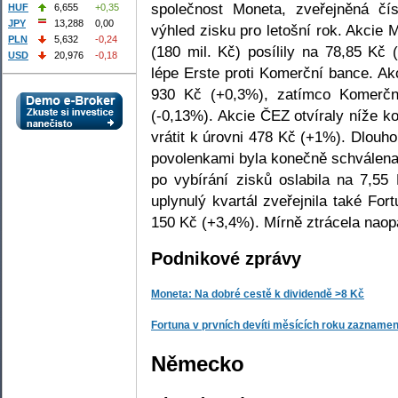
společnost Moneta, zveřejněná čís
HUF
6,655
+0,35
JPY
13,288
0,00
výhled zisku pro letošní rok. Akcie
PLN
5,632
-0,24
(180 mil. Kč) posílily na 78,85 Kč 
USD
20,976
-0,18
lépe Erste proti Komerční bance. A
930 Kč (+0,3%), zatímco Komerčn
(-0,13%). Akcie ČEZ otvíraly níže k
vrátit k úrovni 478 Kč (+1%). Dlouh
povolenkami byla konečně schválen
po vybírání zisků oslabila na 7,55
uplynulý kvartál zveřejnila také For
150 Kč (+3,4%). Mírně ztrácela naop
Podnikové zprávy
Moneta: Na dobré cestě k dividendě >8 Kč
Fortuna v prvních devíti měsících roku zaznamen
Německo