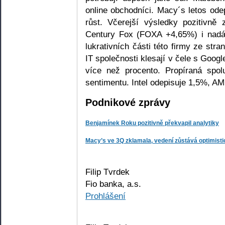
online obchodníci. Macy´s letos od
růst. Včerejší výsledky pozitivně 
Century Fox (FOXA +4,65%) i nadá
lukrativních části této firmy ze st
IT společnosti klesají v čele s Goog
více než procento. Propíraná spo
sentimentu. Intel odepisuje 1,5%, A
Podnikové zprávy
Benjamínek Roku pozitivně překvapil analytiky
Macy’s ve 3Q zklamala, vedení zůstává optimist
Filip Tvrdek
Fio banka, a.s.
Prohlášení