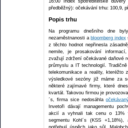
16:00 Index spotřebitelské důvěry 
předběžný): očekávání trhu: 100,9, p
Popis trhu
Na programu dnešního dne byl
nezaměstnanosti a
bloomberg index
z těchto hodnot nepřinesla zásadně
nemile, je prosakování informací,
zvažují zdržení očekávané daňové r
průmyslu a IT technologií. Tradičn
telekomunikace a reality, kteréžto 
výsledkové sezóny již máme za se
některé zajímavé firmy, které dnes
kvartál. Takovou firmou je provozo
´s, firma sice nedosáhla
očekávaný
Invetoři dávají managementu poc
akcií a vyhnali tak cenu o 13% 
segmentu Kohl´s (KSS +1,18%), 
potřebují úspěch jako sůl. Malobc