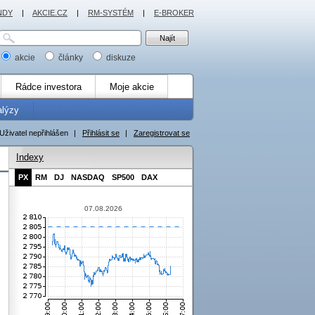
NDY
|
AKCIE.CZ
|
RM-SYSTÉM
|
E-BROKER
akcie
články
diskuze
Rádce investora
Moje akcie
alýzy
Uživatel nepřihlášen
|
Přihlásit se
|
Zaregistrovat se
Indexy
PX
RM
DJ
NASDAQ
SP500
DAX
07.08.2026