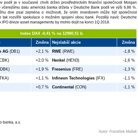
rův podíl je v současné chvíli držen prostřednictvím finanční společnosti Morgan
e včerejšímu datu americká banka držela v Deutsche Bank podíl ve výši 6,86 %.
ěhu dne psal zejména o možnosti, že oním investorem může být společnost
e tak rozvířili spekulace o možném spojení obou bank. Později navíc Deutsche
 k IPO divize asset managementu by mohlo dojít na konci 1Q 2018.
Index DAX -0,41 % na 12980,51 b.
e
Změna
Nejslabší akcie
Změna
e AG
(DB1)
+2,1 %
RWE
(RWE)
-1,8 %
CBK)
+2,0 %
Henkel
(HEN3)
-1,6 %
DBK)
+1,9 %
Fresenius
(FRE)
-1,3 %
TKA)
+1,1 %
Infineon Technologies
(IFX)
-1,1 %
+0,7 %
Continental
(CON)
-1,1 %
o banka, a.s.
Autor: František Mašek