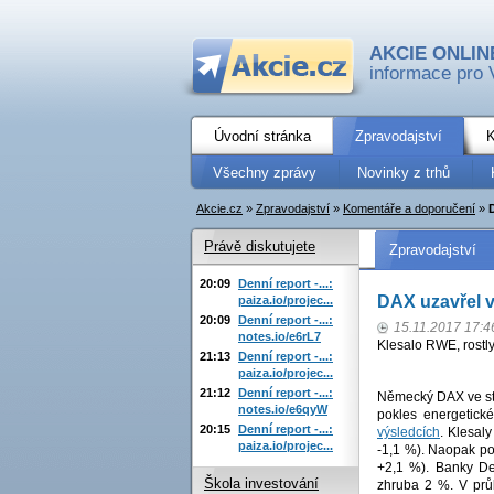
AKCIE ONLIN
informace pro 
Úvodní stránka
Zpravodajství
K
Všechny zprávy
Novinky z trhů
Akcie.cz
»
Zpravodajství
»
Komentáře a doporučení
»
Právě diskutujete
Zpravodajství
20:09
Denní report -...:
DAX uzavřel v
paiza.io/projec...
20:09
Denní report -...:
15.11.2017 17:4
notes.io/e6rL7
Klesalo RWE, rostly
21:13
Denní report -...:
paiza.io/projec...
21:12
Denní report -...:
Německý DAX ve stř
notes.io/e6qyW
pokles energetické
20:15
Denní report -...:
výsledcích
. Klesaly
paiza.io/projec...
-1,1 %). Naopak pos
+2,1 %). Banky De
Škola investování
zhruba 2 %. V prů