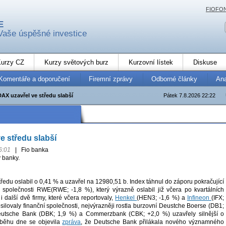
FIOFO
E
Vaše úspěšné investice
urzy CZ
Kurzy světových burz
Kurzovní lístek
Diskuse
Komentáře a doporučení
Firemní zprávy
Odborné články
An
DAX uzavřel ve středu slabší
Pátek 7.8.2026 22:22
e středu slabší
6:01
|
Fio banka
 banky.
edu oslabil o 0,41 % a uzavřel na 12980,51 b. Index táhnul do záporu pokračující
 společnosti RWE(RWE; -1,8 %), který výrazně oslabil již včera po kvartálních
 i další dvě firmy, které včera reportovaly,
Henkel
(HEN3; -1,6 %) a
Infineon
(IFX;
ilovaly finanční společnosti, nejvýrazněji rostla burzovní Deustche Boerse (DB1;
utsche Bank (DBK; 1,9 %) a Commerzbank (CBK; +2,0 %) uzavřely silnější o
běhu dne se objevila
zpráva
, že Deutsche Bank přilákala nového významného