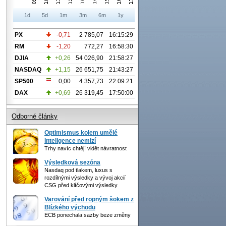
1d
5d
1m
3m
6m
1y
PX
-0,71
2 785,07
16:15:29
RM
-1,20
772,27
16:58:30
DJIA
+0,26
54 026,90
21:58:27
NASDAQ
+1,15
26 651,75
21:43:27
SP500
0,00
4 357,73
22.09.21
DAX
+0,69
26 319,45
17:50:00
Odborné články
Optimismus kolem umělé
inteligence nemizí
Trhy navíc chtějí vidět návratnost
Výsledková sezóna
Nasdaq pod tlakem, luxus s
rozdílnými výsledky a vývoj akcií
CSG před klíčovými výsledky
Varování před ropným šokem z
Blízkého východu
ECB ponechala sazby beze změny