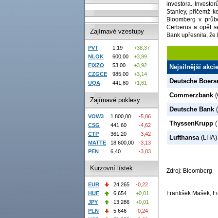
investora. Investo
Stanley, přičemž k
Bloomberg v průb
Cerberus a opět s
Zajímavé vzestupy
Bank upřesnila, že
PVT
1,19
+38,37
NLOK
600,00
+3,99
FIXZO
53,00
+3,92
Nejsilnější akci
CZGCE
985,00
+3,14
Deutsche Boers
UQA
441,80
+1,61
Commerzbank
(
Zajímavé poklesy
Deutsche Bank
(
VOW3
1 800,00
-5,06
ThyssenKrupp
(
CSG
441,60
-4,62
CTP
361,20
-3,42
Lufthansa
(LHA)
MATTE
18 600,00
-3,13
PEN
6,40
-3,03
Kurzovní lístek
Zdroj: Bloomberg
EUR
24,265
-0,22
František Mašek, Fi
HUF
6,654
+0,01
JPY
13,286
+0,01
PLN
5,646
-0,24