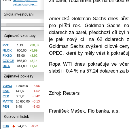
za barel, ropa Brent pak na 62 dolare
paiza.io/projec...
Škola investování
Americká Goldman Sachs dnes přist
pro příští rok. Goldman Sachs n
dolarech za barel, předchozí cíl byl 
Zajímavé vzestupy
je pak nový cíl na 62 dolarech z
Goldman Sachs zvýšení cílové ceny
PVT
1,19
+38,37
NLOK
600,00
+3,99
OPEC, které by měly vést k pokračuj
FIXZO
53,00
+3,92
CZGCE
985,00
+3,14
Ropa WTI dnes pokračuje ve včer
UQA
441,80
+1,61
slabší i 0,4 % na 57,24 dolarech za b
Zajímavé poklesy
VOW3
1 800,00
-5,06
CSG
441,60
-4,62
Zdroj: Reuters
CTP
361,20
-3,42
MATTE
18 600,00
-3,13
PEN
6,40
-3,03
František Mašek, Fio banka, a.s.
Kurzovní lístek
EUR
24,265
-0,22