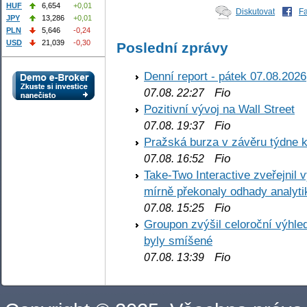
HUF
6,654
+0,01
Diskutovat
F
JPY
13,286
+0,01
PLN
5,646
-0,24
USD
21,039
-0,30
Poslední zprávy
Denní report - pátek 07.08.2026
Fio
07.08. 22:27
Pozitivní vývoj na Wall Street
Fio
07.08. 19:37
Pražská burza v závěru týdne k
Fio
07.08. 16:52
Take-Two Interactive zveřejnil 
mírně překonaly odhady analyti
Fio
07.08. 15:25
Groupon zvýšil celoroční výhl
byly smíšené
Fio
07.08. 13:39