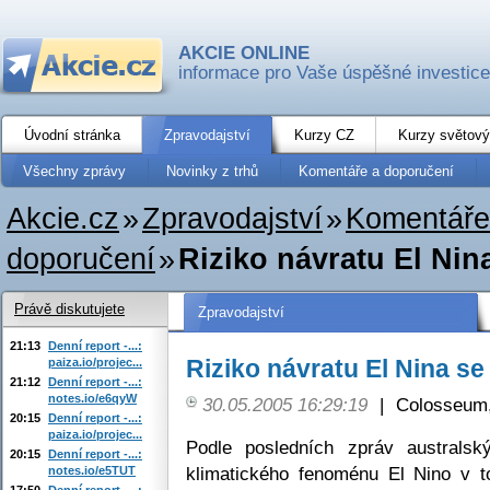
AKCIE ONLINE
informace pro Vaše úspěšné investice
Úvodní stránka
Zpravodajství
Kurzy CZ
Kurzy světový
Všechny zprávy
Novinky z trhů
Komentáře a doporučení
Akcie.cz
»
Zpravodajství
»
Komentáře
doporučení
»
Riziko návratu El Nin
Právě diskutujete
Zpravodajství
21:13
Denní report -...:
Riziko návratu El Nina se
paiza.io/projec...
21:12
Denní report -...:
notes.io/e6qyW
30.05.2005 16:29:19
|
Colosseum,
20:15
Denní report -...:
paiza.io/projec...
Podle posledních zpráv australsk
20:15
Denní report -...:
klimatického fenoménu El Nino v t
notes.io/e5TUT
17:50
Denní report -...: