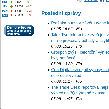
Diskutovat
F
HUF
6,654
+0,01
JPY
13,286
+0,01
PLN
5,646
-0,24
Poslední zprávy
USD
21,039
-0,30
Pražská burza v závěru týdne k
Fio
07.08. 16:52
Take-Two Interactive zveřejnil 
mírně překonaly odhady analyti
Fio
07.08. 15:25
Groupon zvýšil celoroční výhl
byly smíšené
Fio
07.08. 13:39
Gen Digital zveřejnil výnosy i 
celoroční výhled
Fio
07.08. 11:17
The Trade Desk reportoval nejs
výhled na 3Q výrazně zklamal
Fio
07.08. 11:07