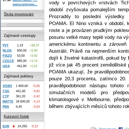
vody v povrchových vrstvách Tic
paiza.io/projec...
období zvyšovala pomalejším temp
Škola investování
Prozradily to poslední výsledky
POAMA. El Nino vzniká v období, k
roste a je provázen prudkým pokles
Zajímavé vzestupy
posunu velké masy teplé vody na v
americkému kontinentu a zároveň 
PVT
1,19
+38,37
Austrálii. Právě na nejmenším kont
NLOK
600,00
+3,99
FIXZO
53,00
+3,92
dojít k živelné katastrofě, pokud by
CZGCE
985,00
+3,14
již více jak 45 procent zemědělské
UQA
441,80
+1,61
POAMA ukazují, že pravděpodobnost
Zajímavé poklesy
pouze 20,3 procenta, zatímco 20.
pravděpodobnost nástupu tohoto 
VOW3
1 800,00
-5,06
CSG
441,60
-4,62
simulačních modelů pro předpov
CTP
361,20
-3,42
klimatologové v Melbourne, předp
MATTE
18 600,00
-3,13
během zbývajících měsíců tohoto ro
PEN
6,40
-3,03
Kurzovní lístek
EUR
24,265
-0,22