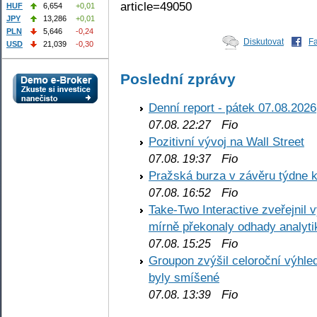
article=49050
HUF
6,654
+0,01
JPY
13,286
+0,01
PLN
5,646
-0,24
Diskutovat
F
USD
21,039
-0,30
Poslední zprávy
Denní report - pátek 07.08.2026
Fio
07.08. 22:27
Pozitivní vývoj na Wall Street
Fio
07.08. 19:37
Pražská burza v závěru týdne k
Fio
07.08. 16:52
Take-Two Interactive zveřejnil 
mírně překonaly odhady analyti
Fio
07.08. 15:25
Groupon zvýšil celoroční výhl
byly smíšené
Fio
07.08. 13:39