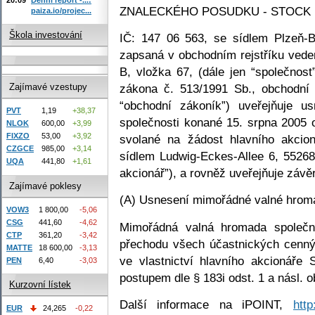
ZNALECKÉHO POSUDKU - STOCK Pl
paiza.io/projec...
Škola investování
IČ: 147 06 563, se sídlem Plzeň-
zapsaná v obchodním rejstříku ved
B, vložka 67, (dále jen “společnost
zákona č. 513/1991 Sb., obchodní 
Zajímavé vzestupy
“obchodní zákoník”) uveřejňuje 
PVT
1,19
+38,37
společnosti konané 15. srpna 2005 o
NLOK
600,00
+3,99
FIXZO
53,00
+3,92
svolané na žádost hlavního ak
CZGCE
985,00
+3,14
sídlem Ludwig-Eckes-Allee 6, 55268
UQA
441,80
+1,61
akcionář”), a rovněž uveřejňuje záv
Zajímavé poklesy
(A) Usnesení mimořádné valné hroma
VOW3
1 800,00
-5,06
CSG
441,60
-4,62
Mimořádná valná hromada společnos
CTP
361,20
-3,42
přechodu všech účastnických cennýc
MATTE
18 600,00
-3,13
ve vlastnictví hlavního akcionáře 
PEN
6,40
-3,03
postupem dle § 183i odst. 1 a násl. 
Kurzovní lístek
Další informace na iPOINT,
http
EUR
24,265
-0,22