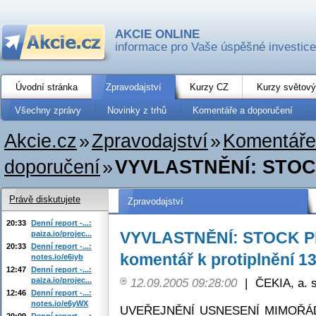
AKCIE ONLINE
informace pro Vaše úspěšné investice
Úvodní stránka
Zpravodajství
Kurzy CZ
Kurzy světový
Všechny zprávy
Novinky z trhů
Komentáře a doporučení
Akcie.cz
»
Zpravodajství
»
Komentáře
doporučení
»
VYVLASTNĚNÍ: STOCK P
Právě diskutujete
Zpravodajství
20:33
Denní report -...:
VYVLASTNĚNÍ: STOCK Plz
paiza.io/projec...
20:33
Denní report -...:
komentář k protiplnění 1
notes.io/e6iyb
12:47
Denní report -...:
paiza.io/projec...
12.09.2005 09:28:00
|
ČEKIA, a. s
12:46
Denní report -...:
notes.io/e6yWX
UVEŘEJNĚNÍ USNESENÍ MIMOŘÁ
20:09
Denní report -...: