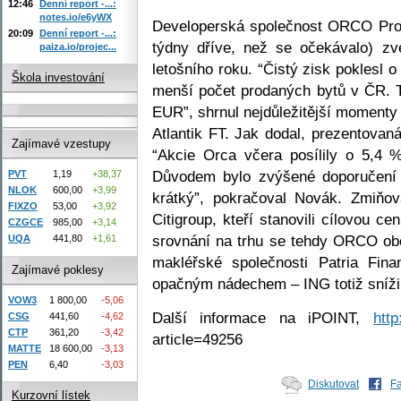
12:46
Denní report -...:
notes.io/e6yWX
Developerská společnost ORCO Pro
20:09
Denní report -...:
týdny dříve, než se očekávalo) zve
paiza.io/projec...
letošního roku. “Čistý zisk poklesl
Škola investování
menší počet prodaných bytů v ČR. T
EUR”, shrnul nejdůležitější momenty
Atlantik FT. Jak dodal, prezentovaná
Zajímavé vzestupy
“Akcie Orca včera posílily o 5,4
Důvodem bylo zvýšené doporučení m
PVT
1,19
+38,37
NLOK
600,00
+3,99
krátký”, pokračoval Novák. Zmiňov
FIXZO
53,00
+3,92
Citigroup, kteří stanovili cílovou
CZGCE
985,00
+3,14
srovnání na trhu se tehdy ORCO ob
UQA
441,80
+1,61
makléřské společnosti Patria Fin
Zajímavé poklesy
opačným nádechem – ING totiž snížil
VOW3
1 800,00
-5,06
Další informace na iPOINT,
http
CSG
441,60
-4,62
CTP
361,20
-3,42
article=49256
MATTE
18 600,00
-3,13
PEN
6,40
-3,03
Diskutovat
F
Kurzovní lístek