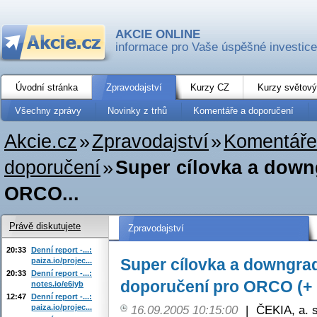
AKCIE ONLINE
informace pro Vaše úspěšné investice
Úvodní stránka
Zpravodajství
Kurzy CZ
Kurzy světový
Všechny zprávy
Novinky z trhů
Komentáře a doporučení
Akcie.cz
»
Zpravodajství
»
Komentáře
doporučení
»
Super cílovka a down
ORCO...
Právě diskutujete
Zpravodajství
20:33
Denní report -...:
Super cílovka a downgra
paiza.io/projec...
20:33
Denní report -...:
doporučení pro ORCO (+ 
notes.io/e6iyb
12:47
Denní report -...:
paiza.io/projec...
16.09.2005 10:15:00
|
ČEKIA, a. s