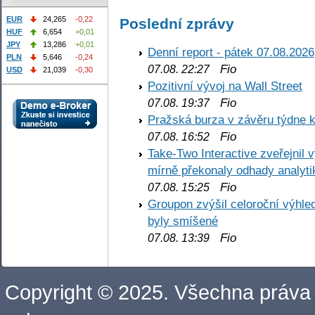
EUR
24,265
-0,22
Poslední zprávy
HUF
6,654
+0,01
JPY
13,286
+0,01
Denní report - pátek 07.08.2026
PLN
5,646
-0,24
Fio
07.08. 22:27
USD
21,039
-0,30
Pozitivní vývoj na Wall Street
Fio
07.08. 19:37
Pražská burza v závěru týdne k
Fio
07.08. 16:52
Take-Two Interactive zveřejnil 
mírně překonaly odhady analyti
Fio
07.08. 15:25
Groupon zvýšil celoroční výhl
byly smíšené
Fio
07.08. 13:39
Copyright © 2025. Všechna práva