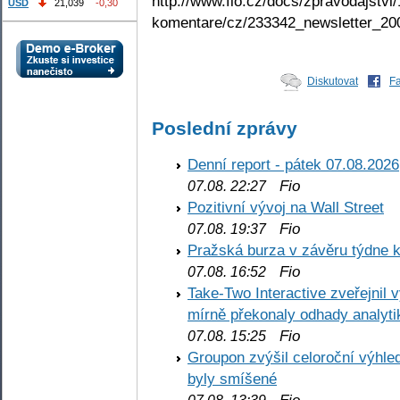
http://www.fio.cz/docs/zpravodajstvi/
USD
21,039
-0,30
komentare/cz/233342_newsletter_20
Diskutovat
F
Poslední zprávy
Denní report - pátek 07.08.2026
Fio
07.08. 22:27
Pozitivní vývoj na Wall Street
Fio
07.08. 19:37
Pražská burza v závěru týdne k
Fio
07.08. 16:52
Take-Two Interactive zveřejnil 
mírně překonaly odhady analyti
Fio
07.08. 15:25
Groupon zvýšil celoroční výhl
byly smíšené
Fio