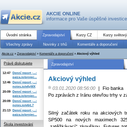
AKCIE ONLINE
informace pro Vaše úspěšné investice
Úvodní stránka
Zpravodajství
Kurzy CZ
Kurzy světový
Všechny zprávy
Novinky z trhů
Komentáře a doporučení
Akcie.cz
»
Zpravodajství
»
Komentáře a doporučení
»
Akciový výhled
Právě diskutujete
Zpravodajství
12:47
Denní report -...:
Akciový výhled
paiza.io/projec...
12:46
Denní report -...:
notes.io/e6yWX
03.01.2020 08:56:00
|
Fio banka
20:09
Denní report -...:
Po zprávách z Iránu otevřou trhy v z
paiza.io/projec...
20:09
Denní report -...:
notes.io/e6rL7
21:13
Denní report -...:
Silný začátek roku na akciových 
paiza.io/projec...
SP500 na nových maximech 325
Škola investování
„zatěžkávací“ zkouškou. Futures to