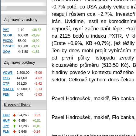
-0,7% poté, co USA zabily velitele i
reagují růstem cca +2,7%. Investoři
Zajímavé vzestupy
Irán. Uvidíme, jestli se komoditním
nejhorší, nyní začne dařit lépe. Pra
PVT
1,19
+38,37
na 2125 bodů u indexu PXTR. V kla
NLOK
600,00
+3,99
FIXZO
53,00
+3,92
(Erste +0,9%, KB +0,7%), jež těžily
CZGCE
985,00
+3,14
Ten by dnes mohl projít vybíráním 
UQA
441,80
+1,61
od první půlky listopadu zvedl
Zajímavé poklesy
klouzavého průměru (513,50 Kč). B
hladiny povede v kontextu možného p
VOW3
1 800,00
-5,06
CSG
441,60
-4,62
sektor. Celkově bychom dnes čekali 
CTP
361,20
-3,42
MATTE
18 600,00
-3,13
PEN
6,40
-3,03
Pavel Hadroušek, makléř, Fio banka,
Kurzovní lístek
EUR
24,265
-0,22
Pavel Hadroušek, makléř, Fio banka,
HUF
6,654
+0,01
JPY
13,286
+0,01
PLN
5,646
-0,24