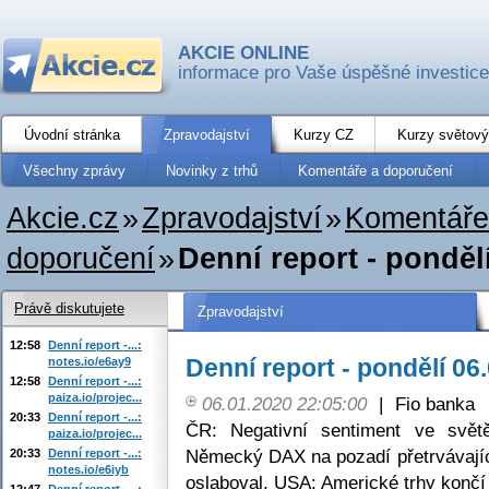
AKCIE ONLINE
informace pro Vaše úspěšné investice
Úvodní stránka
Zpravodajství
Kurzy CZ
Kurzy světový
Všechny zprávy
Novinky z trhů
Komentáře a doporučení
Akcie.cz
»
Zpravodajství
»
Komentáře
doporučení
»
Denní report - ponděl
Právě diskutujete
Zpravodajství
12:58
Denní report -...:
Denní report - pondělí 06
notes.io/e6ay9
12:58
Denní report -...:
paiza.io/projec...
06.01.2020 22:05:00
|
Fio banka
20:33
Denní report -...:
ČR: Negativní sentiment ve svět
paiza.io/projec...
Německý DAX na pozadí přetrvávajíc
20:33
Denní report -...:
notes.io/e6iyb
oslaboval, USA: Americké trhy konč
12:47
Denní report -...: