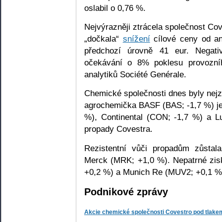
oslabil o 0,76 %.
Nejvýrazněji ztrácela společnost Co
„dočkala“
snížení
cílové ceny od ana
předchozí úrovně 41 eur. Negati
očekávání o 8% poklesu provozn
analytiků Société Genérale.
Chemické společnosti dnes byly nejztr
agrochemička BASF (BAS; -1,7 %) jež
%), Continental (CON; -1,7 %) a L
propady Covestra.
Rezistentní vůči propadům zůstala
Merck (MRK; +1,0 %). Nepatrné zisky
+0,2 %) a Munich Re (MUV2; +0,1 %
Podnikové zprávy
Akcie chemické společnosti Covestro pod tlakem