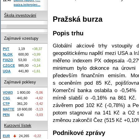
paiza.io/projec...
Škola investování
Pražská burza
Popis trhu
Zajímavé vzestupy
Globální akciové trhy vstoupily 
PVT
1,19
+38,37
geopolitickému napětí mezi USA a Ir
NLOK
600,00
+3,99
měřeno indexem PX odepsala -0,27
FIXZO
53,00
+3,92
CZGCE
985,00
+3,14
minimum bylo dokonce na úrovni 
UQA
441,80
+1,61
především finančním emisím. Mo
Zajímavé poklesy
s oceněním pod 85 Kč, pojišťovn
Komerční banka oslabila o -0,54%
VOW3
1 800,00
-5,06
mírně slabší o -0,16% na 861 Kč.
CSG
441,60
-4,62
CTP
361,20
-3,42
závěrem pod 102 Kč (-0,78%) a Pe
MATTE
18 600,00
-3,13
potom stagnoval na 141 Kč a O2 s
PEN
6,40
-3,03
změnou zakončil Čez (515 Kč +0,10
Kurzovní lístek
Podnikové zprávy
EUR
24,265
-0,22