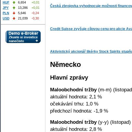
HUF
6,654
+0,01
Česká zbrojovka vyhodnocuje možnosti financov
JPY
13,286
+0,01
PLN
5,646
-0,24
USD
21,039
-0,30
Credit Suisse zvyšuje cílovou cenu pro akcie Av
Aktivistický akcionář likérky Stock Spirits stup
Německo
Hlavní zprávy
Maloobchodní tržby
(m-m) (listopad
aktuální hodnota: 2,1 %
očekávání trhu: 1,0 %
předchozí hodnota: -1,9 %
Maloobchodní tržby
(y-y) (listopad)
aktuální hodnota: 2,8 %