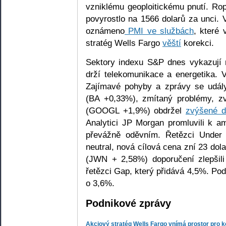
vzniklému geoploitickému pnutí. Ro
povyrostlo na 1566 dolarů za unci.
oznámeno
PMI ve službách
, které 
stratég Wells Fargo
věští
korekci.
Sektory indexu S&P dnes vykazují m
drží telekomunikace a energetika.
Zajímavé pohyby a zprávy se udály 
(BA +0,33%), zmítaný problémy, 
(GOOGL +1,9%) obdržel
zvýšené d
Analytici JP Morgan promluvili k 
převážně oděvním. Řetězci Under 
neutral, nová cílová cena zní 23 dol
(JWN + 2,58%) doporučení zlepšil
řetězci Gap, který přidává 4,5%. Pod
o 3,6%.
Podnikové zprávy
Akciový stratég Wells Fargo vnímá prostor pro k