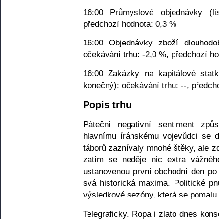
16:00 Průmyslové objednávky (li
předchozí hodnota: 0,3 %
16:00 Objednávky zboží dlouhodob
očekávání trhu: -2,0 %, předchozí ho
16:00 Zakázky na kapitálové statk
konečný): očekávání trhu: --, předch
Popis trhu
Páteční negativní sentiment zp
hlavnímu íránskému vojevůdci se d
táborů zaznívaly mnohé štěky, ale z
zatím se neděje nic extra vážnéh
ustanovenou první obchodní den po
svá historická maxima. Politické p
výsledkové sezóny, která se pomalu ro
Telegraficky. Ropa i zlato dnes konso