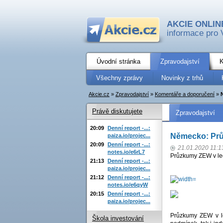
AKCIE ONLIN
informace pro 
Úvodní stránka
Zpravodajství
K
Všechny zprávy
Novinky z trhů
Akcie.cz
»
Zpravodajství
»
Komentáře a doporučení
»
Právě diskutujete
Zpravodajství
20:09
Denní report -...:
Německo: Prů
paiza.io/projec...
20:09
Denní report -...:
21.01.2020 11:1
notes.io/e6rL7
Průzkumy ZEW v ledn
21:13
Denní report -...:
paiza.io/projec...
21:12
Denní report -...:
notes.io/e6qyW
20:15
Denní report -...:
paiza.io/projec...
Průzkumy ZEW v le
Škola investování