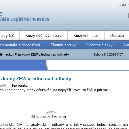
FIOFO
E
Vaše úspěšné investice
urzy CZ
Kurzy světových burz
Kurzovní lístek
Diskuse
Komentáře a doporučení
Firemní zprávy
Odborné články
An
Německo: Průzkumy ZEW v lednu nad odhady
Sobota 8.8.2026 7:07
zkumy ZEW v lednu nad odhady
3:00
|
Fio banka
u nad odhady. Index očekávání na nejvyšší úrovni za čtyři a půl roku.
Zdroj: data dle Bloomberg
dnu skončily nad analytickými odhady, a to jak v případě indexu současných