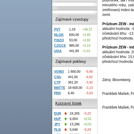
podmínek, tak i in
minulého roku, zat
zmiňovaný index ta
zemi.
Zajímavé vzestupy
Průzkum ZEW - in
aktuální hodnota: -
PVT
1,19
+38,37
očekávání trhu: -13
NLOK
600,00
+3,99
předchozí hodnota:
FIXZO
53,00
+3,92
CZGCE
985,00
+3,14
Průzkum ZEW - in
UQA
441,80
+1,61
aktuální hodnota: 2
očekávání trhu: 15,
Zajímavé poklesy
předchozí hodnota:
VOW3
1 800,00
-5,06
CSG
441,60
-4,62
Zdroj: Bloomberg
CTP
361,20
-3,42
MATTE
18 600,00
-3,13
PEN
6,40
-3,03
František Mašek, Fi
Kurzovní lístek
František Mašek, Fi
EUR
24,265
-0,22
HUF
6,654
+0,01
JPY
13,286
+0,01
PLN
5,646
-0,24