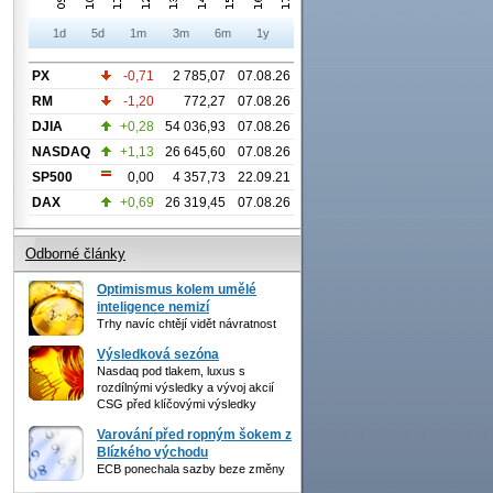
1d
5d
1m
3m
6m
1y
PX
-0,71
2 785,07
07.08.26
RM
-1,20
772,27
07.08.26
DJIA
+0,28
54 036,93
07.08.26
NASDAQ
+1,13
26 645,60
07.08.26
SP500
0,00
4 357,73
22.09.21
DAX
+0,69
26 319,45
07.08.26
Odborné články
Optimismus kolem umělé
inteligence nemizí
Trhy navíc chtějí vidět návratnost
Výsledková sezóna
Nasdaq pod tlakem, luxus s
rozdílnými výsledky a vývoj akcií
CSG před klíčovými výsledky
Varování před ropným šokem z
Blízkého východu
ECB ponechala sazby beze změny