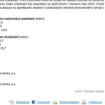
dexu očekávání. První zmiňovaný index se dostal na nejlepší hodnotu od července
ímco index očekávání byl naposledy na lepší úrovni v červenci roku 2015. Druhý
k ukazuje na signifikantní zlepšení v očekáváních ohledně ekonomického vývoje v
dex současných podmínek
(leden):
9,5
,5
 -19,9
dex očekávání
(leden):
6,7
0
 10,7
o banka, a.s.
o banka, a.s.
Autor: František Mašek
Diskutovat
Facebook
Poslat emailem
Vytisknout