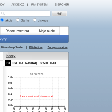
NDY
|
AKCIE.CZ
|
RM-SYSTÉM
|
E-BROKER
akcie
články
diskuze
Rádce investora
Moje akcie
alýzy
Uživatel nepřihlášen
|
Přihlásit se
|
Zaregistrovat se
Indexy
PX
RM
DJ
NASDAQ
SP500
DAX
08.08.2026