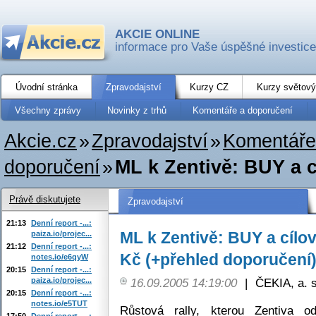
AKCIE ONLINE
informace pro Vaše úspěšné investice
Úvodní stránka
Zpravodajství
Kurzy CZ
Kurzy světový
Všechny zprávy
Novinky z trhů
Komentáře a doporučení
Akcie.cz
»
Zpravodajství
»
Komentáře
doporučení
»
ML k Zentivě: BUY a c
Právě diskutujete
Zpravodajství
21:13
Denní report -...:
ML k Zentivě: BUY a cílo
paiza.io/projec...
21:12
Denní report -...:
Kč (+přehled doporučení
notes.io/e6qyW
20:15
Denní report -...:
paiza.io/projec...
16.09.2005 14:19:00
|
ČEKIA, a. s
20:15
Denní report -...:
notes.io/e5TUT
Růstová rally, kterou Zentiva o
17:50
Denní report -...: