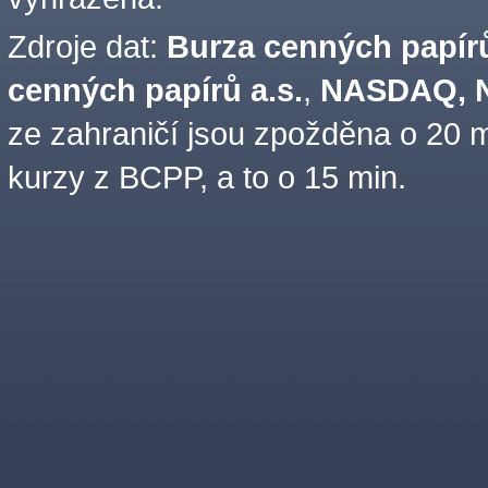
Zdroje dat:
Burza cenných papírů
cenných papírů a.s.
,
NASDAQ, N
ze zahraničí jsou zpožděna o 20 m
kurzy z BCPP, a to o 15 min.