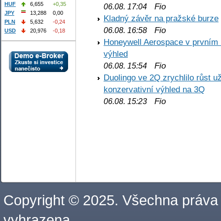
HUF
6,655
+0,35
Fio
06.08. 17:04
JPY
13,288
0,00
Kladný závěr na pražské burze
PLN
5,632
-0,24
Fio
06.08. 16:58
USD
20,976
-0,18
Honeywell Aerospace v prvním re
výhled
Fio
06.08. 15:54
Duolingo ve 2Q zrychlilo růst už
konzervativní výhled na 3Q
Fio
06.08. 15:23
Copyright © 2025. Všechna práva
vyhrazena.