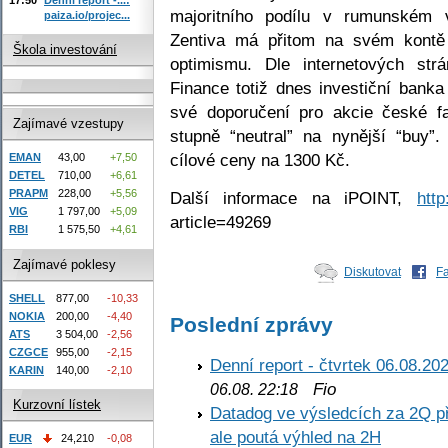
majoritního podílu v rumunském v
paiza.io/projec...
Zentiva má přitom na svém kontě
Škola investování
optimismu. Dle internetových str
Finance totiž dnes investiční banka
své doporučení pro akcie české f
Zajímavé vzestupy
stupně “neutral” na nynější “buy”
cílové ceny na 1300 Kč.
EMAN
43,00
+7,50
DETEL
710,00
+6,61
PRAPM
228,00
+5,56
Další informace na iPOINT,
http
VIG
1 797,00
+5,09
article=49269
RBI
1 575,50
+4,61
Zajímavé poklesy
Diskutovat
F
SHELL
877,00
-10,33
NOKIA
200,00
-4,40
Poslední zprávy
ATS
3 504,00
-2,56
CZGCE
955,00
-2,15
Denní report - čtvrtek 06.08.20
KARIN
140,00
-2,10
Fio
06.08. 22:18
Kurzovní lístek
Datadog ve výsledcích za 2Q př
ale poutá výhled na 2H
EUR
24,210
-0,08