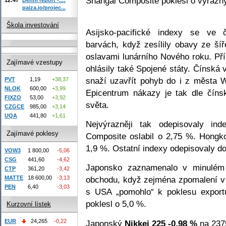
Shangai Composite poklesl o výrazn
paiza.io/projec...
Škola investování
Asijsko-pacifické indexy se ve 
barvách, když zesílily obavy ze šíř
oslavami lunárního Nového roku. Př
Zajímavé vzestupy
ohlásily také Spojené státy. Čínská 
snaží uzavřít pohyb do i z města W
PVT
1,19
+38,37
NLOK
600,00
+3,99
Epicentrum nákazy je tak dle číns
FIXZO
53,00
+3,92
světa.
CZGCE
985,00
+3,14
UQA
441,80
+1,61
Nejvýrazněji tak odepisovaly in
Zajímavé poklesy
Composite oslabil o 2,75 %. Hongk
1,9 %. Ostatní indexy odepisovaly d
VOW3
1 800,00
-5,06
CSG
441,60
-4,62
Japonsko zaznamenalo v minulém 
CTP
361,20
-3,42
MATTE
18 600,00
-3,13
obchodu, když zejména zpomalení v 
PEN
6,40
-3,03
s USA „pomohlo“ k poklesu export
poklesl o 5,0 %.
Kurzovní lístek
EUR
24,265
-0,22
Japonský
Nikkei 225
-0,98 %
na 237