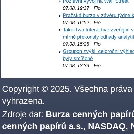
Pozitivní vývoj na Wall Street
Fio
07.08. 19:37
Pražská burza v závěru týdne k
Fio
07.08. 16:52
Take-Two Interactive zveřejnil 
mírně překonaly odhady analyti
Fio
07.08. 15:25
Groupon zvýšil celoroční výhl
byly smíšené
Fio
07.08. 13:39
Copyright © 2025. Všechna práva
vyhrazena.
Zdroje dat:
Burza cenných papírů
cenných papírů a.s.
,
NASDAQ, N