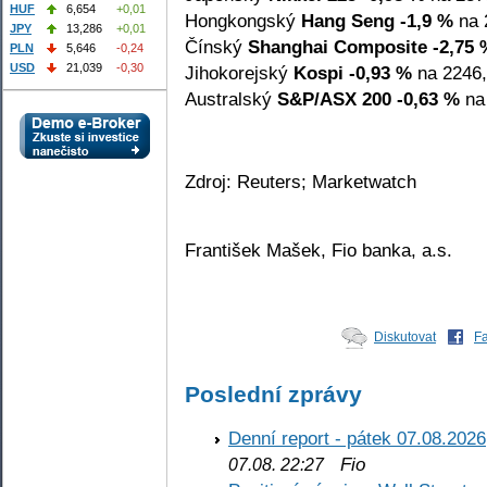
HUF
6,654
+0,01
Hongkongský
Hang Seng
-1,9 %
na 
JPY
13,286
+0,01
Čínský
Shanghai Composite
-2,75 
PLN
5,646
-0,24
USD
21,039
-0,30
Jihokorejský
Kospi
-0,93 %
na 2246,
Australský
S&P/ASX 200
-0,63 %
na 
Zdroj: Reuters; Marketwatch
František Mašek, Fio banka, a.s.
Diskutovat
F
Poslední zprávy
Denní report - pátek 07.08.2026
Fio
07.08. 22:27