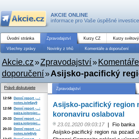
AKCIE ONLINE
informace pro Vaše úspěšné investice
Úvodní stránka
Zpravodajství
Kurzy CZ
Kurzy světový
Všechny zprávy
Novinky z trhů
Komentáře a doporučení
Akcie.cz
»
Zpravodajství
»
Komentáře
doporučení
»
Asijsko-pacifický reg
Právě diskutujete
Zpravodajství
12:58
Denní report -...:
Asijsko-pacifický region 
notes.io/e6ay9
12:58
Denní report -...:
koronaviru oslaboval
paiza.io/projec...
20:33
Denní report -...:
paiza.io/projec...
23.01.2020 09:03:17
|
Fio banka
20:33
Denní report -...:
Asijsko-pacifický region na pozadí 
notes.io/e6iyb
12:47
Denní report -...: