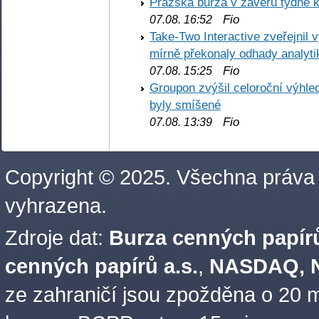
Pražská burza v závěru týdne k
Fio
07.08. 16:52
Take-Two Interactive zveřejnil 
mírně překonaly odhady analyti
Fio
07.08. 15:25
Groupon zvýšil celoroční výhl
byly smíšené
Fio
07.08. 13:39
Copyright © 2025. Všechna práva
vyhrazena.
Zdroje dat:
Burza cenných papírů
cenných papírů a.s.
,
NASDAQ, N
ze zahraničí jsou zpožděna o 20 m