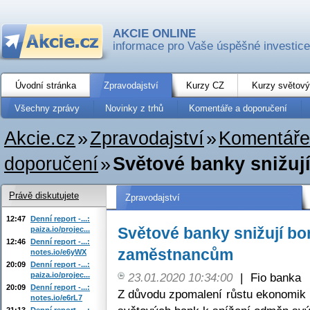
AKCIE ONLINE
informace pro Vaše úspěšné investice
Úvodní stránka
Zpravodajství
Kurzy CZ
Kurzy světový
Všechny zprávy
Novinky z trhů
Komentáře a doporučení
Akcie.cz
»
Zpravodajství
»
Komentáře
doporučení
»
Světové banky snižu
Právě diskutujete
Zpravodajství
12:47
Denní report -...:
Světové banky snižují b
paiza.io/projec...
12:46
Denní report -...:
zaměstnancům
notes.io/e6yWX
20:09
Denní report -...:
paiza.io/projec...
23.01.2020 10:34:00
|
Fio banka
20:09
Denní report -...:
Z důvodu zpomalení růstu ekonomik n
notes.io/e6rL7
21:13
Denní report -...: