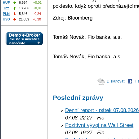
HUF
6,654
+0,01
pokleslo, když oproti předcházejícím
JPY
13,286
+0,01
PLN
5,646
-0,24
Zdroj: Bloomberg
USD
21,039
-0,30
Tomáš Novák, Fio banka, a.s.
Tomáš Novák, Fio banka, a.s.
Diskutovat
F
Poslední zprávy
Denní report - pátek 07.08.2026
Fio
07.08. 22:27
Pozitivní vývoj na Wall Street
Fio
07.08. 19:37