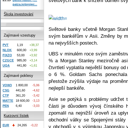
světových bank k snížení odměn sv
paiza.io/projec...
Škola investování
Světové banky včetně Morgan Stan
svým bankéřům v Asii. Změny by mě
Zajímavé vzestupy
na nejvyšších postech.
PVT
1,19
+38,37
NLOK
600,00
+3,99
UBS v minulém roce svým zaměstnan
FIXZO
53,00
+3,92
% a Morgan Stanley meziročně asi 
CZGCE
985,00
+3,14
UQA
441,80
+1,61
čtvrtletí vyplatila největší bonusy o
o 6 %. Goldam Sachs ponechala
Zajímavé poklesy
přestože zvýšila výdaje na proměn
VOW3
1 800,00
-5,06
nejlepší bankéře.
CSG
441,60
-4,62
CTP
361,20
-3,42
Asie se potýká s problémy udržet 
MATTE
18 600,00
-3,13
části je důvodem vývoj čínského h
PEN
6,40
-3,03
zpomalil na nejnižší úroveň za upl
Kurzovní lístek
obchodní války se Spojenými státy a
EUR
24,265
-0,22
v obchodů v s výjimkou Japonsku v