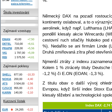
%.
paiza.io/projec...
Škola investování
Německý DAX na pozadí rostoucích
kontinenty oslaboval, a to o výrazný
aerolinek, když např. Lufthansa (LH
Zajímavé vzestupy
pondělí klesaly akcie Wirecardu (W
cestovní ruch stlačily hluboko pod
EMAN
43,00
+7,50
DETEL
710,00
+6,61
%). Nedařilo se ani firmám Linde (
PRAPM
228,00
+5,56
Druhá zmiňovaná zítra před otevřením
VIG
1 797,00
+5,09
RBI
1 575,50
+4,61
Njmenší ztráty z indexu zaznamen
Zajímavé poklesy
Kolem 1 % ztrácely tituly Deutsche
-1,2 %) či E.ON (EOAN; -1,3 %).
SHELL
877,00
-10,33
NOKIA
200,00
-4,40
Z titulu obav o další vývoj ohled
ATS
3 504,00
-2,56
CZGCE
955,00
-2,15
Evropou, když širší index Stoxx Eur
KARIN
140,00
-2,10
klesaly těžební a technologické spole
Kurzovní lístek
Index DAX -2,74 
EUR
24,265
-0,22