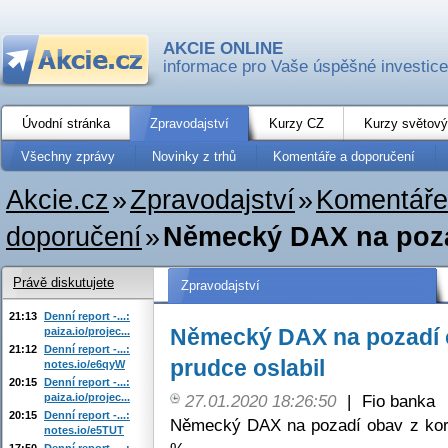
AKCIE ONLINE
informace pro Vaše úspěšné investice
Úvodní stránka
Zpravodajství
Kurzy CZ
Kurzy světový
Všechny zprávy
Novinky z trhů
Komentáře a doporučení
Akcie.cz
»
Zpravodajství
»
Komentáře
doporučení
»
Německý DAX na pozad
Právě diskutujete
Zpravodajství
21:13
Denní report -...:
Německý DAX na pozadí 
paiza.io/projec...
21:12
Denní report -...:
prudce oslabil
notes.io/e6qyW
20:15
Denní report -...:
paiza.io/projec...
27.01.2020 18:26:50
|
Fio banka
20:15
Denní report -...:
Německý DAX na pozadí obav z koron
notes.io/e5TUT
17:50
Denní report -...: