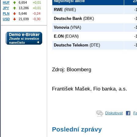
Nejsilnější akcie
Z
HUF
6,654
+0,01
JPY
13,286
+0,01
RWE
(RWE)
-
PLN
5,646
-0,24
Deutsche Bank
(DBK)
-
USD
21,039
-0,30
Vonovia
(VNA)
-
E.ON
(EOAN)
-
Deutsche Telekom
(DTE)
-
Zdroj: Bloomberg
František Mašek, Fio banka, a.s.
Diskutovat
F
Poslední zprávy