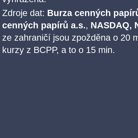
Zdroje dat:
Burza cenných papírů
cenných papírů a.s.
,
NASDAQ, N
ze zahraničí jsou zpožděna o 20 m
kurzy z BCPP, a to o 15 min.