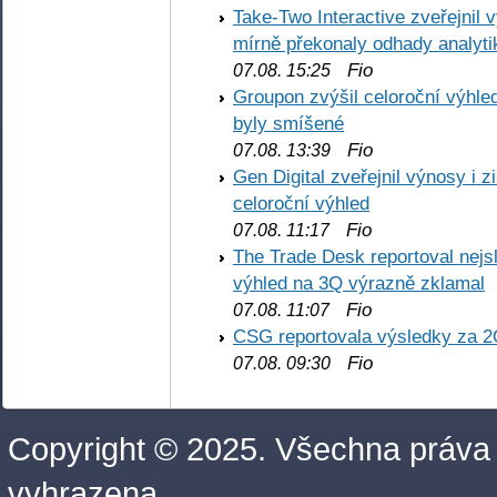
Take-Two Interactive zveřejnil 
mírně překonaly odhady analyti
Fio
07.08. 15:25
Groupon zvýšil celoroční výhl
byly smíšené
Fio
07.08. 13:39
Gen Digital zveřejnil výnosy i 
celoroční výhled
Fio
07.08. 11:17
The Trade Desk reportoval nejs
výhled na 3Q výrazně zklamal
Fio
07.08. 11:07
CSG reportovala výsledky za 2
Fio
07.08. 09:30
Copyright © 2025. Všechna práva
vyhrazena.