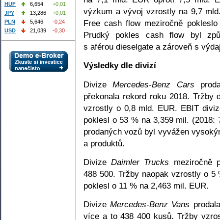
HUF
6,654
+0,01
výzkum a vývoj vzrostly na 9,7 ml
JPY
13,286
+0,01
Free cash flow meziročně poklesl
PLN
5,646
-0,24
USD
21,039
-0,30
Prudký pokles cash flow byl zp
s aférou dieselgate a zároveň s výda
Výsledky dle divizí
Divize
Mercedes-Benz Cars
proda
překonala rekord roku 2018. Tržby
vzrostly o 0,8 mld. EUR. EBIT div
poklesl o 53 % na 3,359 mil. (2018:
prodaných vozů byl vyvážen vysokým
a produktů.
Divize
Daimler Trucks
meziročně p
488 500. Tržby naopak vzrostly o 5
poklesl o 11 % na 2,463 mil. EUR.
Divize
Mercedes-Benz Vans
prodala
více a to 438 400 kusů. Tržby vzro