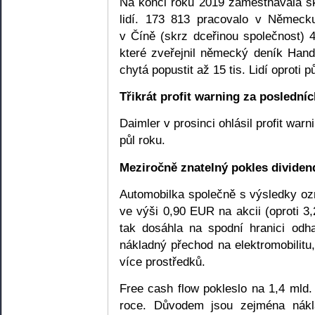
Na konci roku 2019 zaměstnávala s
lidí. 173 813 pracovalo v Německ
v Číně (skrz dceřinou společnost) 4
které zveřejnil německý deník Hand
chytá popustit až 15 tis. Lidí oprot
Třikrát profit warning za poslední
Daimler v prosinci ohlásil profit warn
půl roku.
Meziročně znatelný pokles dividen
Automobilka společně s výsledky ozn
ve výši 0,90 EUR na akcii (oproti 
tak dosáhla na spodní hranici od
nákladný přechod na elektromobilitu
více prostředků.
Free cash flow pokleslo na 1,4 ml
roce. Důvodem jsou zejména nákl