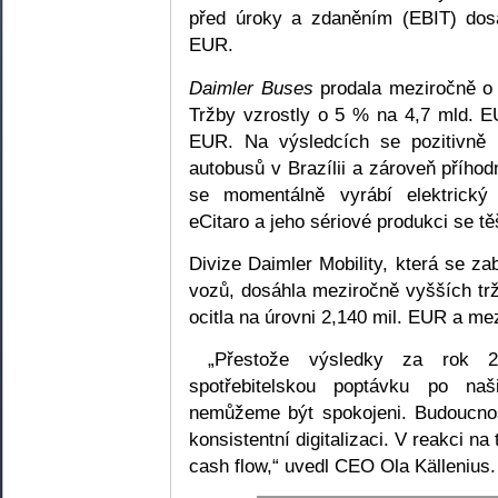
před úroky a zdaněním (EBIT) dos
EUR.
Daimler Buses
prodala meziročně o 
Tržby vzrostly o 5 % na 4,7 mld. E
EUR. Na výsledcích se pozitivně 
autobusů v Brazílii a zároveň příh
se momentálně vyrábí elektrick
eCitaro a jeho sériové produkci se 
Divize Daimler Mobility, která se z
vozů, dosáhla meziročně vyšších tr
ocitla na úrovni 2,140 mil. EUR a me
„Přestože výsledky za rok 201
spotřebitelskou poptávku po na
nemůžeme být spokojeni. Budoucnost
konsistentní digitalizaci. V reakci n
cash flow,“ uvedl CEO Ola Källenius.