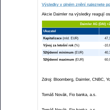
Výsledky v plném znění naleznete po 
Akcie Daimler na výsledky reagují o
Daimler AG (DAI) +
Ukazatel
Kapitalizace
(mld. EUR)
47,
Vývoj za letošní rok
(%)
-10,
52týdenní minimum
(EUR)
40,
52týdenní maximum
(EUR)
60,
Zdroj: Bloomberg, Daimler, CNBC, Y
Tomáš Novák, Fio banka, a.s.
Tomáš Novák, Fio banka, a.s.