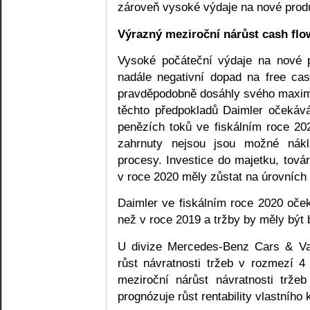
zároveň vysoké výdaje na nové produ
Výrazný meziroční nárůst cash flo
Vysoké počáteční výdaje na nové p
nadále negativní dopad na free cas
pravděpodobně dosáhly svého maxim
těchto předpokladů Daimler očekáv
penězích toků ve fiskálním roce 20
zahrnuty nejsou jsou možné nákl
procesy. Investice do majetku, tov
v roce 2020 měly zůstat na úrovních
Daimler ve fiskálním roce 2020 oče
než v roce 2019 a tržby by měly být
U divize Mercedes-Benz Cars & Va
růst návratnosti tržeb v rozmezí 
meziroční nárůst návratnosti trže
prognózuje růst rentability vlastního 