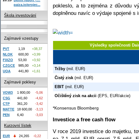
pokleslo, a to zejména z důvodu vý
paiza.io/projec...
doplněnou navíc o výdaje spojené s i
Škola investování
Zajímavé vzestupy
Výsledky společnosti Dai
PVT
1,19
+38,37
NLOK
600,00
+3,99
FIXZO
53,00
+3,92
CZGCE
985,00
+3,14
Tržby
(mil. EUR)
UQA
441,80
+1,61
Čistý zisk
(mil. EUR)
Zajímavé poklesy
EBIT
(mil. EUR)
VOW3
1 800,00
-5,06
Očištěný zisk na akcii
(EPS, EUR/akcie)
CSG
441,60
-4,62
CTP
361,20
-3,42
*Konsensus Bloomberg
MATTE
18 600,00
-3,13
PEN
6,40
-3,03
Investice a free cash flow
Kurzovní lístek
V roce 2019 investice do majetku, t
EUR
24,265
-0,22
na 7,1 mld. EUR oproti 7,5 mld. 