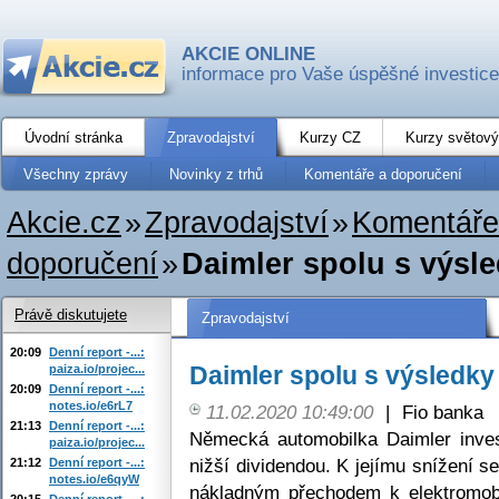
AKCIE ONLINE
informace pro Vaše úspěšné investice
Úvodní stránka
Zpravodajství
Kurzy CZ
Kurzy světový
Všechny zprávy
Novinky z trhů
Komentáře a doporučení
Akcie.cz
»
Zpravodajství
»
Komentáře
doporučení
»
Daimler spolu s výsle
Právě diskutujete
Zpravodajství
20:09
Denní report -...:
Daimler spolu s výsledky 
paiza.io/projec...
20:09
Denní report -...:
notes.io/e6rL7
11.02.2020 10:49:00
|
Fio banka
21:13
Denní report -...:
Německá automobilka Daimler inves
paiza.io/projec...
nižší dividendou. K jejímu snížení s
21:12
Denní report -...:
notes.io/e6qyW
nákladným přechodem k elektromobi
20:15
Denní report -...: