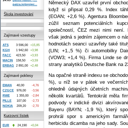
Německý DAX uzavřel první obchod
paiza.io/projec...
když si připsal 0,29 %. Index táh
Škola investování
(EOAN; +2,6 %). Agentura Bloomber
zúžil seznam potenciálních kup
společností, ČEZ mezi nimi není.
Zajímavé vzestupy
však jedná s jedním zájemcem o násl
hodnotách seanci uzavřely také titu
ATS
3 596,00
+15,85
(LIN; +1.,5 %) či automobilky Da
KGH
1 942,60
+3,98
FACC
423,50
+3,93
(VOW3; +1,4 %). Firma Linde se dn
MACIN
158,50
+3,59
strany analytiků Deutsche Bank na 2
ERBAG
2 891,00
+2,48
Na opačné straně indexu se obchodo
Zajímavé poklesy
%), u níž se v pátek ve večerních
EMAN
40,00
-4,76
ohledně údajných účetních machina
CZGCE
976,00
-3,56
několik kvartálů. Tentokrát měla fi
RWE
1 355,00
-2,84
PILLE
107,00
-2,73
podvody v indické divizi akvírovan
NOKIA
209,20
-2,70
Bayeru (BAYN; -1,9 %), který sp
prohrál spor s americkým farmář
Kurzovní lístek
herbicidu dicamba na jeho sady. Sou
EUR
24,190
+0,04