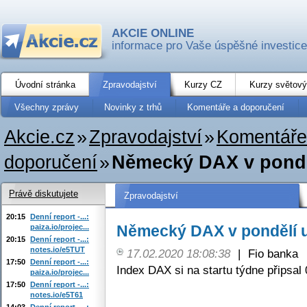
AKCIE ONLINE
informace pro Vaše úspěšné investice
Úvodní stránka
Zpravodajství
Kurzy CZ
Kurzy světový
Všechny zprávy
Novinky z trhů
Komentáře a doporučení
Akcie.cz
»
Zpravodajství
»
Komentáře
doporučení
»
Německý DAX v ponděl
Právě diskutujete
Zpravodajství
20:15
Denní report -...:
Německý DAX v pondělí u
paiza.io/projec...
20:15
Denní report -...:
notes.io/e5TUT
17.02.2020 18:08:38
|
Fio banka
17:50
Denní report -...:
Index DAX si na startu týdne připsal
paiza.io/projec...
17:50
Denní report -...:
notes.io/e5T61
14:03
Denní report -...: