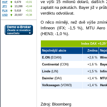
ve výši 15 milionů dolarů, dalších 
HUF
6,679
+0,01
JPY
13,288
+0,44
zaplatit na pokutách. Bayer již v prů
PLN
5,618
+0,01
verdiktu odvolávat.
USD
20,937
+0,38
O něco mírněji, než dvě výše zmíně
Infineon (IFX; -1,5 %), MTU Aero
(HEN3; -1,0 %).
Index DAX +0,29 
Nejsilnější akcie
Změna
Nejs
E.ON
(EOAN)
+2,6 %
Wire
Continental
(CON)
+1,6 %
Baye
Linde
(LIN)
+1,5 %
Infi
Daimler
(DAI)
+1,4 %
MTU 
Volkswagen
(VOW3)
+1,4 %
Henk
Zdroj: Bloomberg