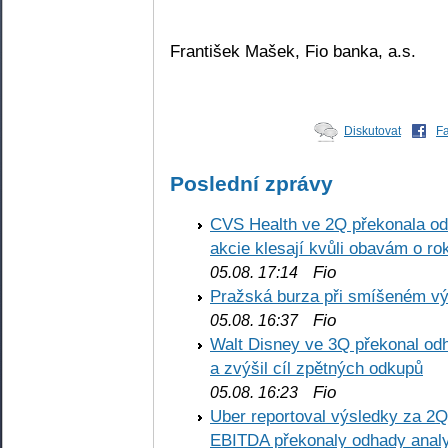
František Mašek, Fio banka, a.s.
Diskutovat
F
Poslední zprávy
CVS Health ve 2Q překonala odh
akcie klesají kvůli obavám o ro
Fio
05.08. 17:14
Pražská burza při smíšeném výv
Fio
05.08. 16:37
Walt Disney ve 3Q překonal odha
a zvýšil cíl zpětných odkupů
Fio
05.08. 16:23
Uber reportoval výsledky za 2Q,
EBITDA překonaly odhady analy