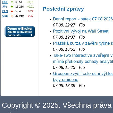
HUF
6,654
+0,01
JPY
13,286
+0,01
Poslední zprávy
PLN
5,646
-0,24
USD
21,039
-0,30
Denní report - pátek 07.08.2026
Fio
07.08. 22:27
Pozitivní vývoj na Wall Street
Fio
07.08. 19:37
Pražská burza v závěru týdne k
Fio
07.08. 16:52
Take-Two Interactive zveřejnil 
mírně překonaly odhady analyti
Fio
07.08. 15:25
Groupon zvýšil celoroční výhl
byly smíšené
Fio
07.08. 13:39
Copyright © 2025. Všechna práva