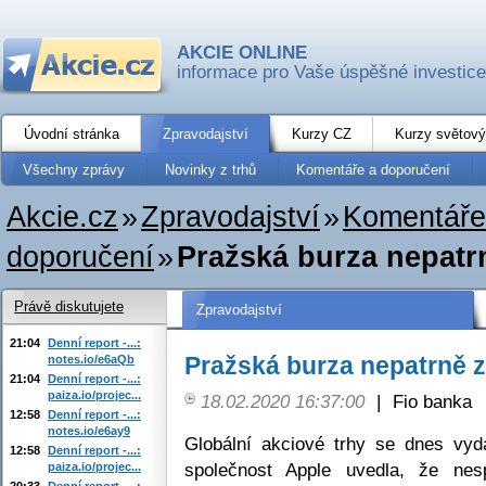
AKCIE ONLINE
informace pro Vaše úspěšné investice
Úvodní stránka
Zpravodajství
Kurzy CZ
Kurzy světový
Všechny zprávy
Novinky z trhů
Komentáře a doporučení
Akcie.cz
»
Zpravodajství
»
Komentáře
doporučení
»
Pražská burza nepatrn
Právě diskutujete
Zpravodajství
21:04
Denní report -...:
Pražská burza nepatrně zt
notes.io/e6aQb
21:04
Denní report -...:
paiza.io/projec...
18.02.2020 16:37:00
|
Fio banka
12:58
Denní report -...:
notes.io/e6ay9
Globální akciové trhy se dnes vyda
12:58
Denní report -...:
společnost Apple uvedla, že nespl
paiza.io/projec...
20:33
Denní report -...: