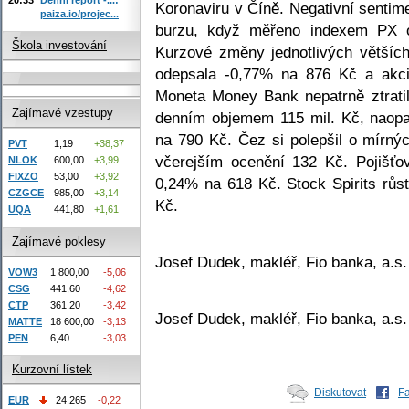
Koronaviru v Číně. Negativní senti
paiza.io/projec...
burzu, když měřeno indexem PX o
Škola investování
Kurzové změny jednotlivých většíc
odepsala -0,77% na 876 Kč a akc
Moneta Money Bank nepatrně ztrati
Zajímavé vzestupy
denním objemem 115 mil. Kč, naopa
na 790 Kč. Čez si polepšil o mírný
PVT
1,19
+38,37
včerejším ocenění 132 Kč. Pojišť
NLOK
600,00
+3,99
FIXZO
53,00
+3,92
0,24% na 618 Kč. Stock Spirits růst
CZGCE
985,00
+3,14
Kč.
UQA
441,80
+1,61
Zajímavé poklesy
Josef Dudek, makléř, Fio banka, a.s.
VOW3
1 800,00
-5,06
CSG
441,60
-4,62
CTP
361,20
-3,42
Josef Dudek, makléř, Fio banka, a.s.
MATTE
18 600,00
-3,13
PEN
6,40
-3,03
Kurzovní lístek
Diskutovat
F
EUR
24,265
-0,22