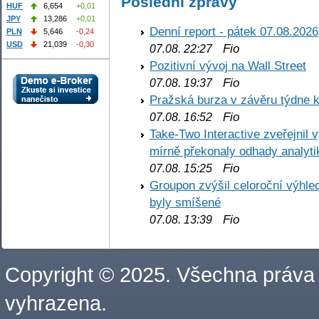
Poslední zprávy
HUF
6,654
+0,01
JPY
13,286
+0,01
Denní report - pátek 07.08.2026
PLN
5,646
-0,24
USD
21,039
-0,30
Fio
07.08. 22:27
Pozitivní vývoj na Wall Street
Fio
07.08. 19:37
Pražská burza v závěru týdne k
Fio
07.08. 16:52
Take-Two Interactive zveřejnil 
mírně překonaly odhady analyti
Fio
07.08. 15:25
Groupon zvýšil celoroční výhl
byly smíšené
Fio
07.08. 13:39
Copyright © 2025. Všechna práva
vyhrazena.