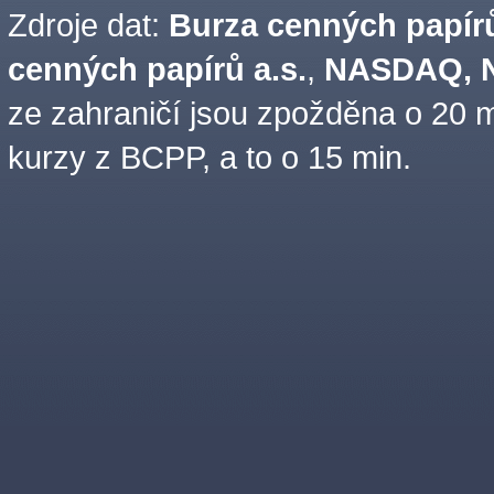
Zdroje dat:
Burza cenných papírů
cenných papírů a.s.
,
NASDAQ, N
ze zahraničí jsou zpožděna o 20 m
kurzy z BCPP, a to o 15 min.