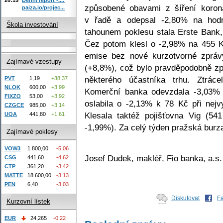
způsobené obavami z šíření korona
paiza.io/projec...
v řadě a odepsal -2,80% na hod
Škola investování
tahounem poklesu stala Erste Bank,
Čez potom klesl o -2,98% na 455 K
emise bez nové kurzotvorné zpráv
Zajímavé vzestupy
(+8,8%), což bylo pravděpodobně 
některého účastníka trhu. Ztrác
PVT
1,19
+38,37
NLOK
600,00
+3,99
Komerční banka odevzdala -3,03
FIXZO
53,00
+3,92
oslabila o -2,13% k 78 Kč při nej
CZGCE
985,00
+3,14
Klesala taktéž pojišťovna Vig (5
UQA
441,80
+1,61
-1,99%). Za celý týden pražská burza
Zajímavé poklesy
VOW3
1 800,00
-5,06
Josef Dudek, makléř, Fio banka, a.s.
CSG
441,60
-4,62
CTP
361,20
-3,42
MATTE
18 600,00
-3,13
PEN
6,40
-3,03
Diskutovat
F
Kurzovní lístek
EUR
24,265
-0,22