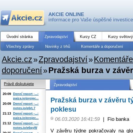
AKCIE ONLINE
informace pro Vaše úspěšné investice
Úvodní stránka
Zpravodajství
Kurzy CZ
Kurzy světový
Všechny zprávy
Novinky z trhů
Komentáře a doporučení
Akcie.cz
»
Zpravodajství
»
Komentáře
doporučení
»
Pražská burza v závě
Právě diskutujete
Zpravodajství
20:09
Denní report -...:
Pražská burza v závěru t
paiza.io/projec...
20:09
Denní report -...:
poklesu
notes.io/e6rL7
21:13
Denní report -...:
paiza.io/projec...
06.03.2020 16:41:59
|
Fio banka
21:12
Denní report -...:
notes.io/e6qyW
V závěru týdne pokračovaly na glo
20:15
Denní report -...: