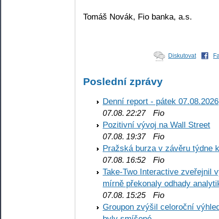
Tomáš Novák, Fio banka, a.s.
Diskutovat
F
Poslední zprávy
Denní report - pátek 07.08.2026
Fio
07.08. 22:27
Pozitivní vývoj na Wall Street
Fio
07.08. 19:37
Pražská burza v závěru týdne k
Fio
07.08. 16:52
Take-Two Interactive zveřejnil 
mírně překonaly odhady analyti
Fio
07.08. 15:25
Groupon zvýšil celoroční výhl
byly smíšené