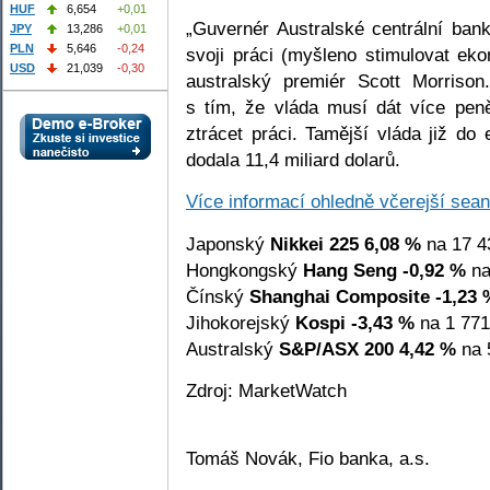
HUF
6,654
+0,01
„Guvernér Australské centrální bank
JPY
13,286
+0,01
PLN
5,646
-0,24
svoji práci (myšleno stimulovat ekon
USD
21,039
-0,30
australský premiér Scott Morriso
s tím, že vláda musí dát více pen
ztrácet práci. Tamější vláda již do
dodala 11,4 miliard dolarů.
Více informací ohledně včerejší sea
Japonský
Nikkei 225
6,08 %
na 17 4
Hongkongský
Hang Seng
-0,92 %
na
Čínský
Shanghai Composite
-1,23 
Jihokorejský
Kospi
-3,43 %
na 1 771
Australský
S&P/ASX 200
4,42 %
na 
Zdroj: MarketWatch
Tomáš Novák, Fio banka, a.s.