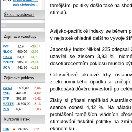
tamějšími politiky došlo také na shod
paiza.io/projec...
stimulů.
Škola investování
Asijsko-pacifické indexy se během 
Zajímavé vzestupy
v nejistotě ohledně dalšího vývoje ší
PVT
1,19
+38,37
Japonský index Nikkei 225 odepsal 6
NLOK
600,00
+3,99
uzavřel se ziskem 3,93 %, nicmé
FIXZO
53,00
+3,92
desetiprocentním poklesu muselo bý
CZGCE
985,00
+3,14
UQA
441,80
+1,61
Celosvětové akciové trhy oslabo
Zajímavé poklesy
z ekonomického úpadku a zničujíc
podkopává důvěru investorů po celé
VOW3
1 800,00
-5,06
CSG
441,60
-4,62
CTP
361,20
-3,42
Zisky si připsal například Austrál
MATTE
18 600,00
-3,13
seance odnesl 4,42 %. Na náladu i
PEN
6,40
-3,03
prohlášení tamějších vládních předs
Kurzovní lístek
stimulování fiskální politiky na zm
ekonomiku.
EUR
24,265
-0,22