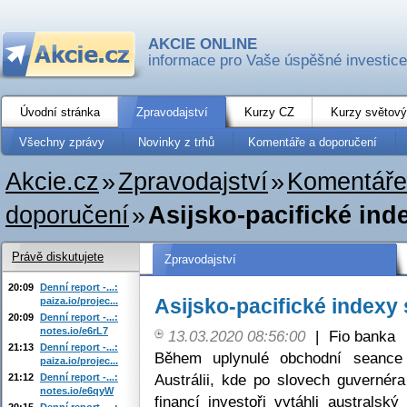
AKCIE ONLINE
informace pro Vaše úspěšné investice
Úvodní stránka
Zpravodajství
Kurzy CZ
Kurzy světový
Všechny zprávy
Novinky z trhů
Komentáře a doporučení
Akcie.cz
»
Zpravodajství
»
Komentáře
doporučení
»
Asijsko-pacifické in
Právě diskutujete
Zpravodajství
20:09
Denní report -...:
Asijsko-pacifické index
paiza.io/projec...
20:09
Denní report -...:
notes.io/e6rL7
13.03.2020 08:56:00
|
Fio banka
21:13
Denní report -...:
Během uplynulé obchodní seance 
paiza.io/projec...
Austrálii, kde po slovech guvernéra
21:12
Denní report -...:
notes.io/e6qyW
financí investoři vytáhli austral
20:15
Denní report -...: