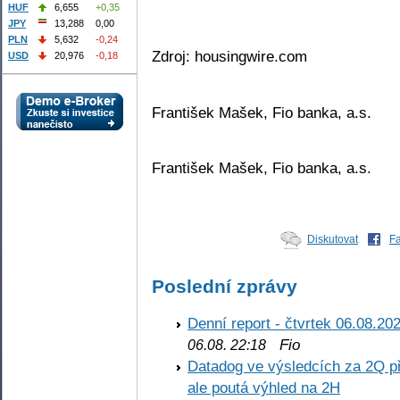
HUF
6,655
+0,35
JPY
13,288
0,00
PLN
5,632
-0,24
Zdroj: housingwire.com
USD
20,976
-0,18
František Mašek, Fio banka, a.s.
František Mašek, Fio banka, a.s.
Diskutovat
F
Poslední zprávy
Denní report - čtvrtek 06.08.20
Fio
06.08. 22:18
Datadog ve výsledcích za 2Q př
ale poutá výhled na 2H