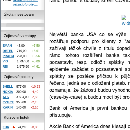
rámci pomoci s dopady šíření COVID
paiza.io/projec...
Škola investování
Největší banka USA co se výše b
Zajímavé vzestupy
rozšiřuje podporu pro klienty z řa
EMAN
43,00
+7,50
zažívají těžké chvíle z titulu do
DETEL
710,00
+6,61
rámci tohoto rozšíření banka ta
PRAPM
228,00
+5,56
pozastavit, resp. odložit splátky
VIG
1 797,00
+5,09
RBI
1 575,50
+4,61
epidemie zažádat o pozastavení sp
splátky se posléze přičtou k půj
Zajímavé poklesy
řečeno, jedná se o odložení plateb, 
SHELL
877,00
-10,33
oznamuje, že žádosti budou vyhodno
NOKIA
200,00
-4,40
(case-by-case) a budou moci být pro
ATS
3 504,00
-2,56
CZGCE
955,00
-2,15
Bank of America je první bankou
KARIN
140,00
-2,10
přistupuje.
Kurzovní lístek
Akcie Bank of America dnes klesají 
EUR
24,210
-0,08