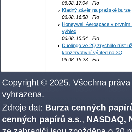
Fio
06.08. 17:04
Kladný závěr na pražské burze
Fio
06.08. 16:58
Honeywell Aerospace v prvním re
výhled
Fio
06.08. 15:54
Duolingo ve 2Q zrychlilo růst už
konzervativní výhled na 3Q
Fio
06.08. 15:23
Copyright © 2025. Všechna práva
vyhrazena.
Zdroje dat:
Burza cenných papírů
cenných papírů a.s.
,
NASDAQ, N
ze zahraničí jsou zpožděna o 20 m