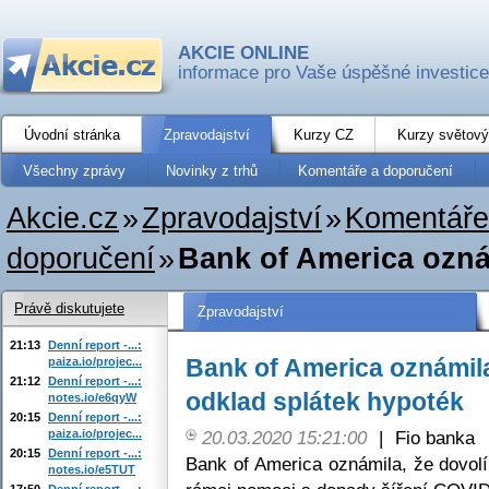
AKCIE ONLINE
informace pro Vaše úspěšné investice
Úvodní stránka
Zpravodajství
Kurzy CZ
Kurzy světový
Všechny zprávy
Novinky z trhů
Komentáře a doporučení
Akcie.cz
»
Zpravodajství
»
Komentáře
doporučení
»
Bank of America oznám
Právě diskutujete
Zpravodajství
21:13
Denní report -...:
Bank of America oznámila
paiza.io/projec...
21:12
Denní report -...:
odklad splátek hypoték
notes.io/e6qyW
20:15
Denní report -...:
paiza.io/projec...
20.03.2020 15:21:00
|
Fio banka
20:15
Denní report -...:
Bank of America oznámila, že dovolí
notes.io/e5TUT
17:50
Denní report -...: