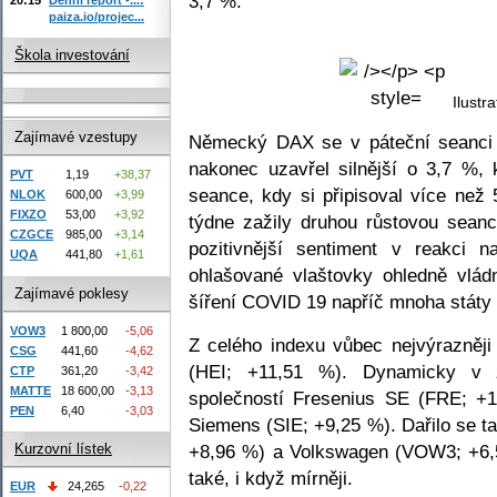
3,7 %.
paiza.io/projec...
Škola investování
Ilustra
Zajímavé vzestupy
Německý DAX se v páteční seanci o
nakonec uzavřel silnější o 3,7 %, 
PVT
1,19
+38,37
seance, kdy si připisoval více než
NLOK
600,00
+3,99
FIXZO
53,00
+3,92
týdne zažily druhou růstovou seanc
CZGCE
985,00
+3,14
pozitivnější sentiment v reakci 
UQA
441,80
+1,61
ohlašované vlaštovky ohledně vlád
Zajímavé poklesy
šíření COVID 19 napříč mnoha státy
VOW3
1 800,00
-5,06
Z celého indexu vůbec nejvýrazněji 
CSG
441,60
-4,62
(HEI; +11,51 %). Dynamicky v z
CTP
361,20
-3,42
MATTE
18 600,00
-3,13
společností Fresenius SE (FRE; +1
PEN
6,40
-3,03
Siemens (SIE; +9,25 %). Dařilo se
+8,96 %) a Volkswagen (VOW3; +6,5
Kurzovní lístek
také, i když mírněji.
EUR
24,265
-0,22