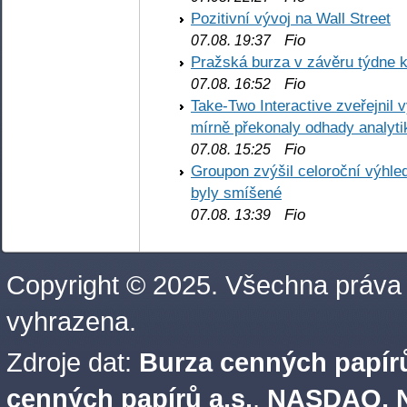
Pozitivní vývoj na Wall Street
Fio
07.08. 19:37
Pražská burza v závěru týdne k
Fio
07.08. 16:52
Take-Two Interactive zveřejnil 
mírně překonaly odhady analyti
Fio
07.08. 15:25
Groupon zvýšil celoroční výhl
byly smíšené
Fio
07.08. 13:39
Copyright © 2025. Všechna práva
vyhrazena.
Zdroje dat:
Burza cenných papírů
cenných papírů a.s.
,
NASDAQ, N