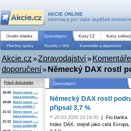
AKCIE ONLINE
informace pro Vaše úspěšné investice
Úvodní stránka
Zpravodajství
Kurzy CZ
Kurzy světový
Všechny zprávy
Novinky z trhů
Komentáře a doporučení
Akcie.cz
»
Zpravodajství
»
Komentáře
doporučení
»
Německý DAX rostl pod
Právě diskutujete
Zpravodajství
20:09
Denní report -...:
Německý DAX rostl podruh
paiza.io/projec...
20:09
Denní report -...:
připsal 3,7 %
notes.io/e6rL7
21:13
Denní report -...:
paiza.io/projec...
20.03.2020 19:19:00
|
Fio banka
21:12
Denní report -...:
Index DAX, stejně jako celá Evropa, 
notes.io/e6qyW
20:15
Denní report -...: