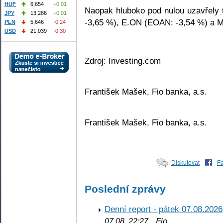
HUF
6,654
+0,01
Naopak hluboko pod nulou uzavřely 
JPY
13,286
+0,01
-3,65 %), E.ON (EOAN; -3,54 %) a M
PLN
5,646
-0,24
USD
21,039
-0,30
Zdroj: Investing.com
František Mašek, Fio banka, a.s.
František Mašek, Fio banka, a.s.
Diskutovat
F
Poslední zprávy
Denní report - pátek 07.08.2026
Fio
07.08. 22:27