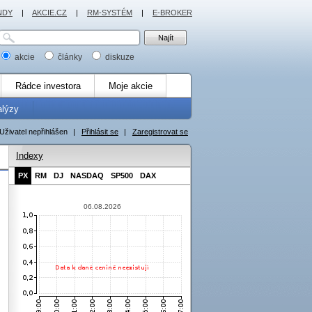
NDY
|
AKCIE.CZ
|
RM-SYSTÉM
|
E-BROKER
akcie
články
diskuze
Rádce investora
Moje akcie
alýzy
Uživatel nepřihlášen
|
Přihlásit se
|
Zaregistrovat se
Indexy
PX
RM
DJ
NASDAQ
SP500
DAX
06.08.2026