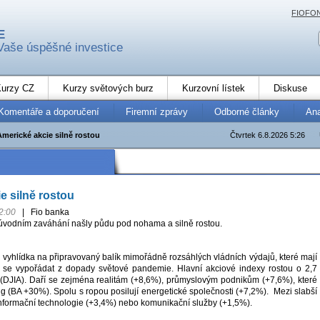
FIOFO
E
Vaše úspěšné investice
urzy CZ
Kurzy světových burz
Kurzovní lístek
Diskuse
Komentáře a doporučení
Firemní zprávy
Odborné články
An
Americké akcie silně rostou
Čtvrtek 6.8.2026 5:26
e silně rostou
2:00
|
Fio banka
úvodním zaváhání našly půdu pod nohama a silně rostou.
vyhlídka na připravovaný balík mimořádně rozsáhlých vládních výdajů, které mají
se vypořádat z dopady světové pandemie. Hlavní akciové indexy rostou o 2,7
DJIA). Daří se zejména realitám (+8,6%), průmyslovým podnikům (+7,6%), které
g (BA +30%). Spolu s ropou posilují energetické společnosti (+7,2%). Mezi slabší
 informační technologie (+3,4%) nebo komunikační služby (+1,5%).