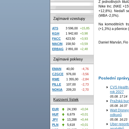
Z jednotlivých tit
Nike Inc. (NKE +15
+12,8%). Nedaří 
(WBA -2,0%).
Zajímavé vzestupy
Na komoditních tr
ATS
3 596,00
+15,85
(+1,3%) a pšenice 
KGH
1 942,60
+3,98
FACC
423,50
+3,93
Daniel Marván, Fio 
MACIN
158,50
+3,59
ERBAG
2 891,00
+2,48
Zajímavé poklesy
EMAN
40,00
-4,76
CZGCE
976,00
-3,56
Poslední zpráv
RWE
1 355,00
-2,84
PILLE
107,00
-2,73
CVS Health 
NOKIA
209,20
-2,70
rok 2027
05.08. 17:14
Kurzovní lístek
Pražská bur
05.08. 16:37
EUR
24,190
+0,04
Walt Disney 
HUF
6,679
+0,01
odkupů
JPY
13,288
+0,44
05.08. 16:23
Uber report
PLN
5,618
+0,01
analytiků