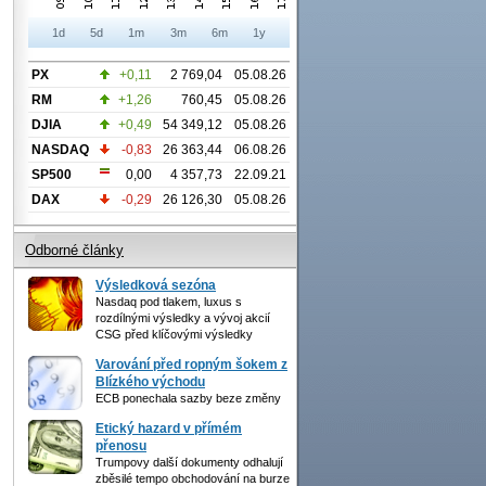
1d
5d
1m
3m
6m
1y
PX
+0,11
2 769,04
05.08.26
RM
+1,26
760,45
05.08.26
DJIA
+0,49
54 349,12
05.08.26
NASDAQ
-0,83
26 363,44
06.08.26
SP500
0,00
4 357,73
22.09.21
DAX
-0,29
26 126,30
05.08.26
Odborné články
Výsledková sezóna
Nasdaq pod tlakem, luxus s
rozdílnými výsledky a vývoj akcií
CSG před klíčovými výsledky
Varování před ropným šokem z
Blízkého východu
ECB ponechala sazby beze změny
Etický hazard v přímém
přenosu
Trumpovy další dokumenty odhalují
zběsilé tempo obchodování na burze