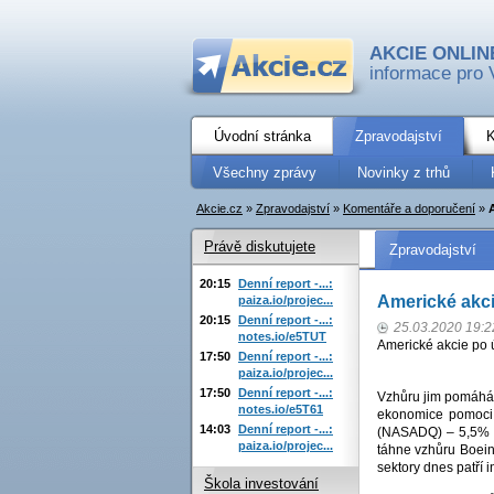
AKCIE ONLIN
informace pro 
Úvodní stránka
Zpravodajství
K
Všechny zprávy
Novinky z trhů
Akcie.cz
»
Zpravodajství
»
Komentáře a doporučení
»
Právě diskutujete
Zpravodajství
20:15
Denní report -...:
Americké akci
paiza.io/projec...
20:15
Denní report -...:
25.03.2020 19:2
notes.io/e5TUT
Americké akcie po 
17:50
Denní report -...:
paiza.io/projec...
17:50
Denní report -...:
Vzhůru jim pomáhá 
notes.io/e5T61
ekonomice pomoci 
14:03
Denní report -...:
(NASADQ) – 5,5% (
paiza.io/projec...
táhne vzhůru Boein
sektory dnes patří
Škola investování