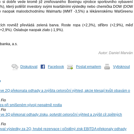
ulů si dobře vede kromě již zmiňovaného Boeingu výrobce sportovního vybavení
%), který potěšil investory svými kvartálními výsledky nebo chemička DOW (DOW
se naopak maloobchodnímu Walmartu (WMT -3,5%) a lékárenskému WalGreenu
zích rovněž převládá zelená barva. Roste ropa (+2,3%), stříbro (+2,9%), měď
(+2,9%). Oslabuje naopak zlato (-1,9%).
banka, a.s.
Autor: Daniel Marván
Diskutovat
Facebook
Poslat emailem
Vytisknout
y
ve 2Q překonala odhady a zvýšila celoroční výhled, akcie klesají kvůli obavám o
Fio
za při smíšeném vývoji nepatrně rostla
Fio
ve 3Q překonal odhady zisku, potvrdil celoroční výhled a zvýšil cíl zpětných
Fio
oval výsledky za 2Q, hrubé rezervace i očistěný zisk EBITDA překonaly odhady