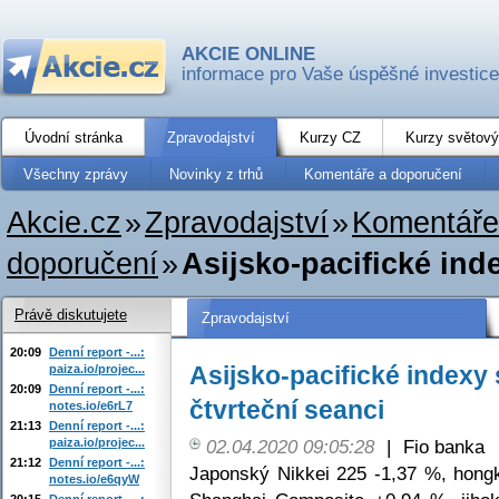
AKCIE ONLINE
informace pro Vaše úspěšné investice
Úvodní stránka
Zpravodajství
Kurzy CZ
Kurzy světový
Všechny zprávy
Novinky z trhů
Komentáře a doporučení
Akcie.cz
»
Zpravodajství
»
Komentáře
doporučení
»
Asijsko-pacifické inde
Právě diskutujete
Zpravodajství
20:09
Denní report -...:
Asijsko-pacifické indexy 
paiza.io/projec...
20:09
Denní report -...:
čtvrteční seanci
notes.io/e6rL7
21:13
Denní report -...:
paiza.io/projec...
02.04.2020 09:05:28
|
Fio banka
21:12
Denní report -...:
Japonský Nikkei 225 -1,37 %, hon
notes.io/e6qyW
20:15
Denní report -...: