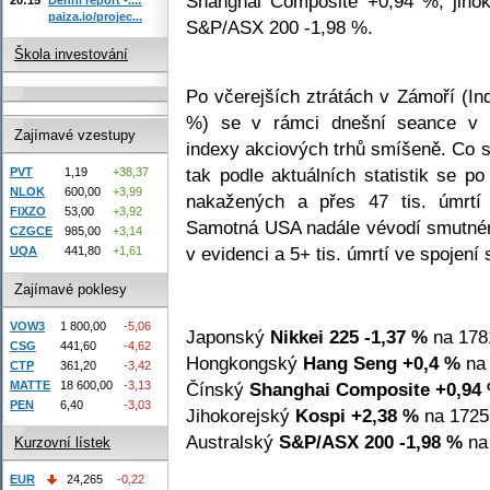
Shanghai Composite +0,94 %, jihok
paiza.io/projec...
S&P/ASX 200 -1,98 %.
Škola investování
Po včerejších ztrátách v Zámoří (In
%) se v rámci dnešní seance v As
Zajímavé vzestupy
indexy akciových trhů smíšeně. Co s
tak podle aktuálních statistik se p
PVT
1,19
+38,37
NLOK
600,00
+3,99
nakažených a přes 47 tis. úmrtí
FIXZO
53,00
+3,92
Samotná USA nadále vévodí smutném
CZGCE
985,00
+3,14
v evidenci a 5+ tis. úmrtí ve spojení
UQA
441,80
+1,61
Zajímavé poklesy
VOW3
1 800,00
-5,06
Japonský
Nikkei 225
-1,37 %
na 178
CSG
441,60
-4,62
Hongkongský
Hang Seng
+0,4 %
na 
CTP
361,20
-3,42
MATTE
18 600,00
-3,13
Čínský
Shanghai Composite
+0,94
PEN
6,40
-3,03
Jihokorejský
Kospi
+2,38 %
na 1725
Australský
S&P/ASX 200
-1,98 %
na 
Kurzovní lístek
EUR
24,265
-0,22