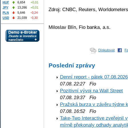
HUF
6,654
+0,01
JPY
13,286
+0,01
Zdroj: CNBC, Reuters, Worldometer
PLN
5,646
-0,24
USD
21,039
-0,30
Miloslav Blín, Fio banka, a.s.
Diskutovat
F
Poslední zprávy
Denní report - pátek 07.08.2026
Fio
07.08. 22:27
Pozitivní vývoj na Wall Street
Fio
07.08. 19:37
Pražská burza v závěru týdne k
Fio
07.08. 16:52
Take-Two Interactive zveřejnil 
mírně překonaly odhady analyti