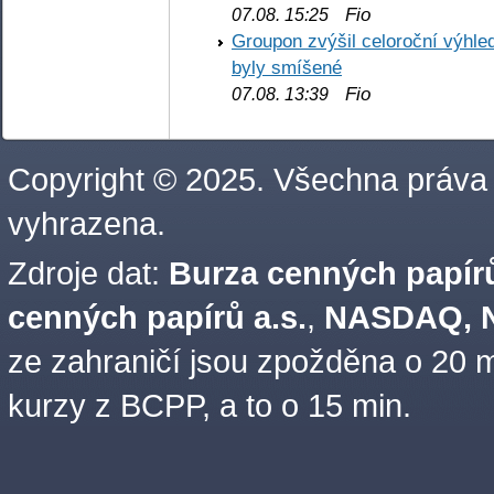
Fio
07.08. 15:25
Groupon zvýšil celoroční výhl
byly smíšené
Fio
07.08. 13:39
Copyright © 2025. Všechna práva
vyhrazena.
Zdroje dat:
Burza cenných papírů
cenných papírů a.s.
,
NASDAQ, N
ze zahraničí jsou zpožděna o 20 m
kurzy z BCPP, a to o 15 min.