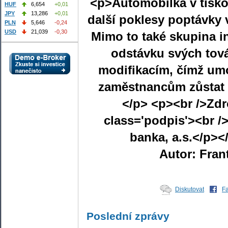
HUF
6,654
+0,01
JPY
13,286
+0,01
PLN
5,646
-0,24
USD
21,039
-0,30
Autor: Fran
Diskutovat
F
Poslední zprávy