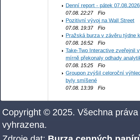
Denní report - pátek 07.08.2026
Fio
07.08. 22:27
Pozitivní vývoj na Wall Street
Fio
07.08. 19:37
Pražská burza v závěru týdne k
Fio
07.08. 16:52
Take-Two Interactive zveřejnil 
mírně překonaly odhady analyti
Fio
07.08. 15:25
Groupon zvýšil celoroční výhl
byly smíšené
Fio
07.08. 13:39
Copyright © 2025. Všechna práva
vyhrazena.
Zdroje dat:
Burza cenných papírů