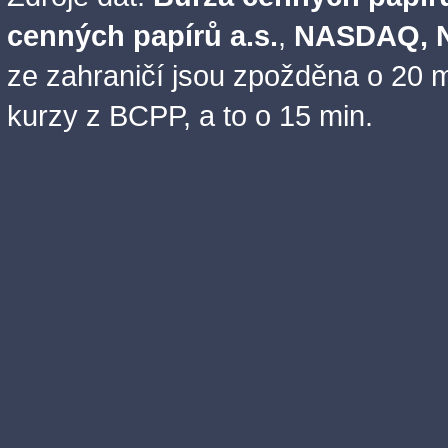
cenných papírů a.s.
,
NASDAQ, N
ze zahraničí jsou zpožděna o 20 m
kurzy z BCPP, a to o 15 min.