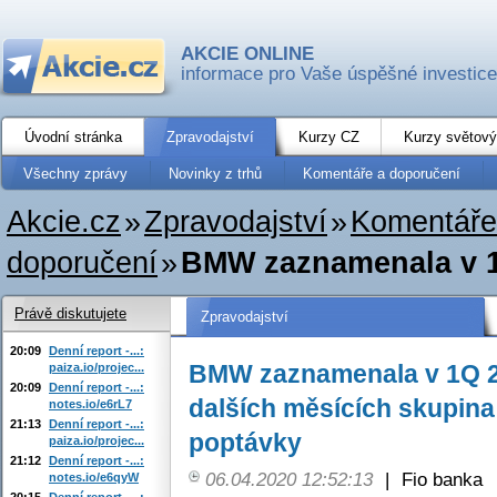
AKCIE ONLINE
informace pro Vaše úspěšné investice
Úvodní stránka
Zpravodajství
Kurzy CZ
Kurzy světový
Všechny zprávy
Novinky z trhů
Komentáře a doporučení
Akcie.cz
»
Zpravodajství
»
Komentáře
doporučení
»
BMW zaznamenala v 1Q
Právě diskutujete
Zpravodajství
20:09
Denní report -...:
BMW zaznamenala v 1Q 2
paiza.io/projec...
20:09
Denní report -...:
dalších měsících skupina
notes.io/e6rL7
21:13
Denní report -...:
poptávky
paiza.io/projec...
21:12
Denní report -...:
06.04.2020 12:52:13
|
Fio banka
notes.io/e6qyW
20:15
Denní report -...: