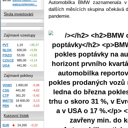
Automobilka BMW zaznamenala v
paiza.io/projec...
dalších měsících skupina očekává da
Škola investování
pandemie.
Zajímavé vzestupy
PVT
1,19
+38,37
NLOK
600,00
+3,99
FIXZO
53,00
+3,92
CZGCE
985,00
+3,14
UQA
441,80
+1,61
Zajímavé poklesy
VOW3
1 800,00
-5,06
CSG
441,60
-4,62
CTP
361,20
-3,42
MATTE
18 600,00
-3,13
PEN
6,40
-3,03
Kurzovní lístek
EUR
24,265
-0,22