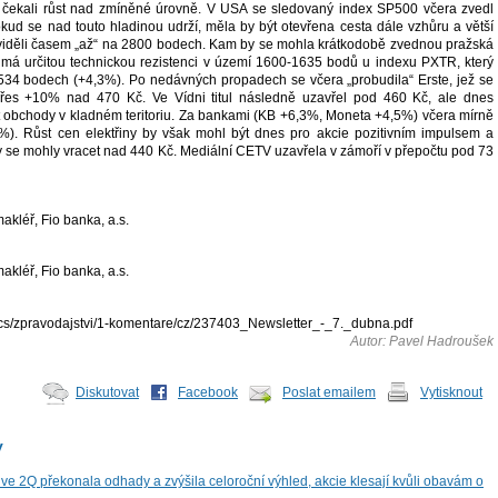
čekali růst nad zmíněné úrovně. V USA se sledovaný index SP500 včera zvedl
ud se nad touto hladinou udrží, měla by být otevřena cesta dále vzhůru a větší
viděli časem „až“ na 2800 bodech. Kam by se mohla krátkodobě zvednou pražská
má určitou technickou rezistenci v území 1600-1635 bodů u indexu PXTR, který
534 bodech (+4,3%). Po nedávných propadech se včera „probudila“ Erste, jež se
řes +10% nad 470 Kč. Ve Vídni titul následně uzavřel pod 460 Kč, ale dnes
 obchody v kladném teritoriu. Za bankami (KB +6,3%, Moneta +4,5%) včera mírně
%). Růst cen elektřiny by však mohl být dnes pro akcie pozitivním impulsem a
 se mohly vracet nad 440 Kč. Mediální CETV uzavřela v zámoří v přepočtu pod 73
kléř, Fio banka, a.s.
kléř, Fio banka, a.s.
docs/zpravodajstvi/1-komentare/cz/237403_Newsletter_-_7._dubna.pdf
Autor: Pavel Hadroušek
Diskutovat
Facebook
Poslat emailem
Vytisknout
y
ve 2Q překonala odhady a zvýšila celoroční výhled, akcie klesají kvůli obavám o