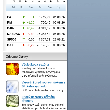
1d
5d
1m
3m
6m
1y
PX
+0,11
2 769,04
05.08.26
RM
+1,26
760,45
05.08.26
DJIA
+0,49
54 349,12
05.08.26
NASDAQ
-0,83
26 363,44
06.08.26
SP500
0,00
4 357,73
22.09.21
DAX
-0,29
26 126,30
05.08.26
Odborné články
Výsledková sezóna
Nasdaq pod tlakem, luxus s
rozdílnými výsledky a vývoj akcií
CSG před klíčovými výsledky
Varování před ropným šokem z
Blízkého východu
ECB ponechala sazby beze změny
Etický hazard v přímém
přenosu
Trumpovy další dokumenty odhalují
zběsilé tempo obchodování na burze