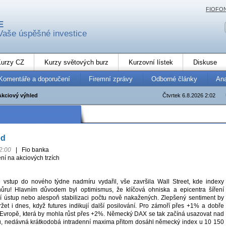
FIOFO
E
Vaše úspěšné investice
urzy CZ
Kurzy světových burz
Kurzovní lístek
Diskuse
Komentáře a doporučení
Firemní zprávy
Odborné články
An
Akciový výhled
Čtvrtek 6.8.2026 2:02
ed
2:00
|
Fio banka
ení na akciových trzích
 vstup do nového týdne nadmíru vydařil, vše završila Wall Street, kde indexy
ůru! Hlavním důvodem byl optimismus, že klíčová ohniska a epicentra šíření
ují ústup nebo alespoň stabilizaci počtu nově nakažených. Zlepšený sentiment by
ržet i dnes, když futures indikují další posilování. Pro zámoří přes +1% a dobře
 Evropě, která by mohla růst přes +2%. Německý DAX se tak začíná usazovat nad
, nedávná krátkodobá intradenní maxima přitom dosáhl německý index u 10 150