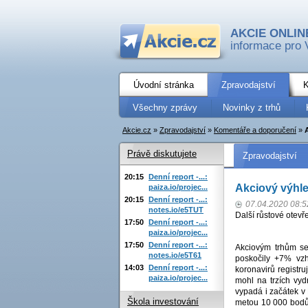
AKCIE ONLIN
informace pro 
Úvodní stránka
Zpravodajství
K
Všechny zprávy
Novinky z trhů
Akcie.cz
»
Zpravodajství
»
Komentáře a doporučení
»
Právě diskutujete
Zpravodajství
20:15
Denní report -...:
Akciový výhl
paiza.io/projec...
20:15
Denní report -...:
07.04.2020 08:5
notes.io/e5TUT
Další růstové otevř
17:50
Denní report -...:
paiza.io/projec...
17:50
Denní report -...:
Akciovým trhům se
notes.io/e5T61
poskočily +7% vzh
14:03
Denní report -...:
koronavirů registr
paiza.io/projec...
mohl na trzích vyd
vypadá i začátek v
Škola investování
metou 10 000 bodů