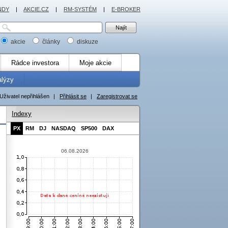
NDY
|
AKCIE.CZ
|
RM-SYSTÉM
|
E-BROKER
akcie
články
diskuze
Rádce investora
Moje akcie
alýzy
Uživatel nepřihlášen
|
Přihlásit se
|
Zaregistrovat se
Indexy
PX
RM
DJ
NASDAQ
SP500
DAX
06.08.2026