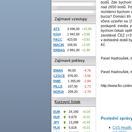
bodů. Zde bychom 
nad 2650 bodů. Pok
rezistenci bychom 
burza? Domácí trh 
Zajímavé vzestupy
včera uzavřel na 1
postupně zvedla p
ATS
3 596,00
+15,85
bychom čekali opět
KGH
1 942,60
+3,98
zaostával ČEZ (+3
FACC
423,50
+3,93
v dohledné době by
Kč.
MACIN
158,50
+3,59
ERBAG
2 891,00
+2,48
Pavel Hadroušek, ma
Zajímavé poklesy
EMAN
40,00
-4,76
Pavel Hadroušek, ma
CZGCE
976,00
-3,56
RWE
1 355,00
-2,84
http://www.fio.cz/
PILLE
107,00
-2,73
NOKIA
209,20
-2,70
Kurzovní lístek
EUR
24,190
+0,04
HUF
6,679
+0,01
Poslední zpráv
JPY
13,288
+0,44
CVS Health 
PLN
5,618
+0,01