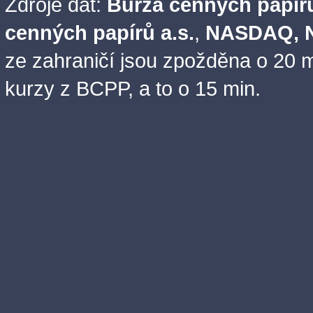
Zdroje dat:
Burza cenných papírů
cenných papírů a.s.
,
NASDAQ, N
ze zahraničí jsou zpožděna o 20 m
kurzy z BCPP, a to o 15 min.