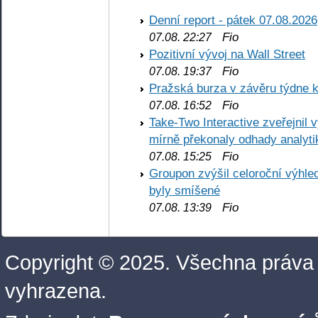
Denní report - pátek 07.08.2026
Fio
07.08. 22:27
Pozitivní vývoj na Wall Street
Fio
07.08. 19:37
Pražská burza v závěru týdne k
Fio
07.08. 16:52
Take-Two Interactive zveřejnil 
mírně překonaly odhady analyti
Fio
07.08. 15:25
Groupon zvýšil celoroční výhl
byly smíšené
Fio
07.08. 13:39
Copyright © 2025. Všechna práva
vyhrazena.