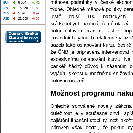
měnové podmínky v české ekonomic
HUF
6,654
+0,01
JPY
13,286
+0,01
týdne. Ohledně měnové politiky cen
PLN
5,646
-0,24
ještě další 100 bazických 
USD
21,039
-0,30
krátkodobých nominálních úrokových
dolní nulovou hranici. Taktéž do
posledních týdnech relativně výraz
sazeb také oslabování kurzu české 
že ČNB je připravena intervenovat 
excesivnímu oslabování kurzu. Na s
bankéř žádný důvod k zásahům do
vyjádřil skepsi k možnému snižová
nulovou úroveň.
Možnost programu náku
Ohledně schválené novely zákona
důležitost je v současné chvíli spíš
zajištění finanční stability, než jako
Zároveň však dodal, že pokud by