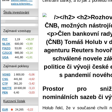
centrální banky, a to jak z pohledu měn
paiza.io/projec...
Škola investování
Zajímavé vzestupy
PVT
1,19
+38,37
NLOK
600,00
+3,99
FIXZO
53,00
+3,92
CZGCE
985,00
+3,14
schválené novele z
UQA
441,80
+1,61
politice či vývoji české
Zajímavé poklesy
s pandemií nového
VOW3
1 800,00
-5,06
CSG
441,60
-4,62
CTP
361,20
-3,42
Prostor pro snižo
MATTE
18 600,00
-3,13
PEN
6,40
-3,03
nominálních sazeb či vý
Kurzovní lístek
Holub řekl, že v současné chvíli 
EUR
24,265
-0,22