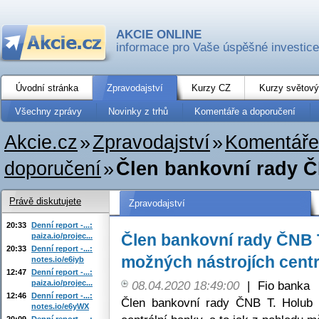
AKCIE ONLINE
informace pro Vaše úspěšné investice
Úvodní stránka
Zpravodajství
Kurzy CZ
Kurzy světový
Všechny zprávy
Novinky z trhů
Komentáře a doporučení
Akcie.cz
»
Zpravodajství
»
Komentáře
doporučení
»
Člen bankovní rady Č
Právě diskutujete
Zpravodajství
20:33
Denní report -...:
Člen bankovní rady ČNB T
paiza.io/projec...
20:33
Denní report -...:
možných nástrojích centr
notes.io/e6iyb
12:47
Denní report -...:
paiza.io/projec...
08.04.2020 18:49:00
|
Fio banka
12:46
Denní report -...:
Člen bankovní rady ČNB T. Holub 
notes.io/e6yWX
20:09
Denní report -...: