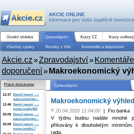
AKCIE ONLINE
informace pro Vaše úspěšné investice
Úvodní stránka
Zpravodajství
Kurzy CZ
Kurzy světový
Všechny zprávy
Novinky z trhů
Komentáře a doporučení
Akcie.cz
»
Zpravodajství
»
Komentáře
doporučení
»
Makroekonomický výh
Právě diskutujete
Zpravodajství
12:47
Denní report -...:
Makroekonomický výhled 
paiza.io/projec...
12:46
Denní report -...:
notes.io/e6yWX
20.04.2020 11:04:00
|
Fio banka
20:09
Denní report -...:
V týdnu budou nadále mnohé př
paiza.io/projec...
přikovány k dlouholetým minimům.
20:09
Denní report -...:
notes.io/e6rL7
rada.
21:13
Denní report -...: