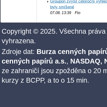
Groupon zvýšil celoroční výhl
byly smíšené
Fio
07.08. 13:39
Copyright © 2025. Všechna práva
vyhrazena.
Zdroje dat:
Burza cenných papírů
cenných papírů a.s.
,
NASDAQ, N
ze zahraničí jsou zpožděna o 20 m
kurzy z BCPP, a to o 15 min.