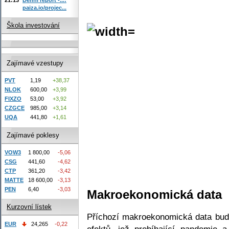
paiza.io/projec...
Škola investování
Zajímavé vzestupy
PVT
1,19
+38,37
NLOK
600,00
+3,99
FIXZO
53,00
+3,92
CZGCE
985,00
+3,14
UQA
441,80
+1,61
Zajímavé poklesy
VOW3
1 800,00
-5,06
CSG
441,60
-4,62
CTP
361,20
-3,42
MATTE
18 600,00
-3,13
PEN
6,40
-3,03
Makroekonomická data
Kurzovní lístek
Příchozí makroekonomická data bud
EUR
24,265
-0,22
efektů, jež probíhající pandemie 