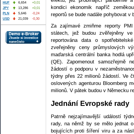
HUF
6,654
+0,01
kondici ekonomik napříč zeměkou
JPY
13,286
+0,01
reportů se bude nadále pohybovat v b
PLN
5,646
-0,24
USD
21,039
-0,30
Za zajímavé zmiňme reporty PMI
státech, jež budou zvěřejněny v
reportována data o spotřebitel
zveřejněny ceny průmyslových v
maďarská centrální banka hodlá upř
(QE). Zapomenout samozřejmě nel
žádostí o podporu v nezaměstnanost
týdny přes 22 milionů žádostí. Ve č
oslovených agenturou Bloomberg mě
milionů. V pátek budou v Německu r
Jednání Evropské rady
Patrně nejzajímavější událostí týd
rady, na němž by se mělo jednat o 
bojujících proti šíření viru a za ná