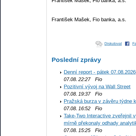
František Mašek, Fio banka, a.s.
František Mašek, Fio banka, a.s.
Diskutovat
F
Poslední zprávy
Denní report - pátek 07.08.2026
Fio
07.08. 22:27
Pozitivní vývoj na Wall Street
Fio
07.08. 19:37
Pražská burza v závěru týdne k
Fio
07.08. 16:52
Take-Two Interactive zveřejnil 
mírně překonaly odhady analyti
Fio
07.08. 15:25