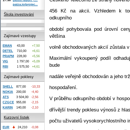
paiza.io/projec...
456 Kč na akcii. Vzhledem k to
Škola investování
odkupního
období pohybovala pod úrovní cen
většina
Zajímavé vzestupy
EMAN
43,00
+7,50
volně obchodovaných akcií zůstala v 
DETEL
710,00
+6,61
PRAPM
228,00
+5,56
Maximální vykoupený podíl odhad
VIG
1 797,00
+5,09
bude
RBI
1 575,50
+4,61
nadále veřejně obchodován a jeho tr
Zajímavé poklesy
hospodaření.
SHELL
877,00
-10,33
NOKIA
200,00
-4,40
ATS
3 504,00
-2,56
V průběhu odkupního období v hospo
CZGCE
955,00
-2,15
KARIN
140,00
-2,10
dřívější trendy poklesu výnosů z hl
Kurzovní lístek
počtu uživatelů vysokorychlostního i
EUR
24,210
-0,08