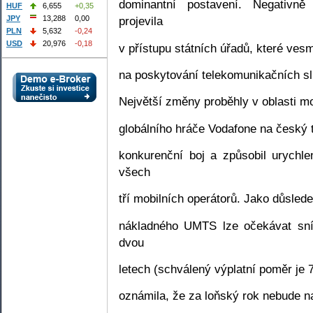
dominantní postavení. Negativně
HUF
6,655
+0,35
JPY
13,288
0,00
projevila
PLN
5,632
-0,24
USD
20,976
-0,18
v přístupu státních úřadů, které ve
na poskytování telekomunikačních s
Největší změny proběhly v oblasti m
globálního hráče Vodafone na český t
konkurenční boj a způsobil urych
všech
tří mobilních operátorů. Jako důsled
nákladného UMTS lze očekávat sníž
dvou
letech (schválený výplatní poměr je 7
oznámila, že za loňský rok nebude n