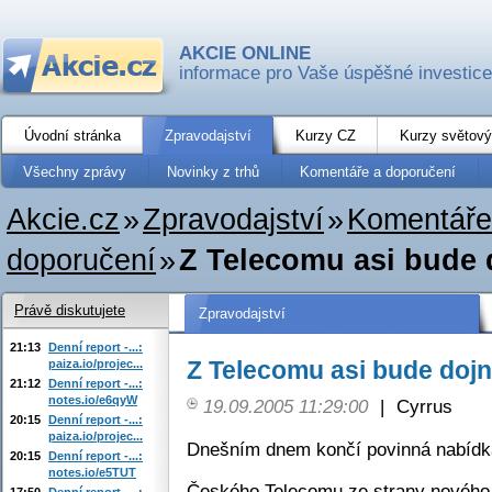
AKCIE ONLINE
informace pro Vaše úspěšné investice
Úvodní stránka
Zpravodajství
Kurzy CZ
Kurzy světový
Všechny zprávy
Novinky z trhů
Komentáře a doporučení
Akcie.cz
»
Zpravodajství
»
Komentáře
doporučení
»
Z Telecomu asi bude 
Právě diskutujete
Zpravodajství
21:13
Denní report -...:
Z Telecomu asi bude dojn
paiza.io/projec...
21:12
Denní report -...:
notes.io/e6qyW
19.09.2005 11:29:00
|
Cyrrus
20:15
Denní report -...:
paiza.io/projec...
Dnešním dnem končí povinná nabídk
20:15
Denní report -...:
notes.io/e5TUT
Českého Telecomu ze strany nového m
17:50
Denní report -...: