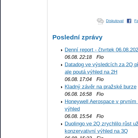
Diskutovat
F
Poslední zprávy
Denní report - čtvrtek 06.08.20
Fio
06.08. 22:18
Datadog ve výsledcích za 2Q př
ale poutá výhled na 2H
Fio
06.08. 17:04
Kladný závěr na pražské burze
Fio
06.08. 16:58
Honeywell Aerospace v prvním re
výhled
Fio
06.08. 15:54
Duolingo ve 2Q zrychlilo růst už
konzervativní výhled na 3Q