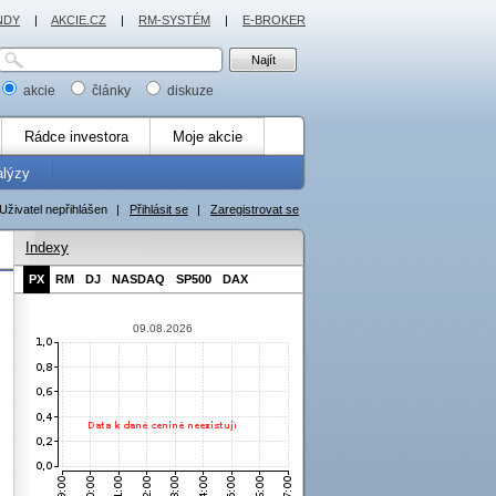
NDY
|
AKCIE.CZ
|
RM-SYSTÉM
|
E-BROKER
akcie
články
diskuze
Rádce investora
Moje akcie
alýzy
Uživatel nepřihlášen
|
Přihlásit se
|
Zaregistrovat se
Indexy
PX
RM
DJ
NASDAQ
SP500
DAX
09.08.2026