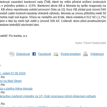
edovat zasedání bankovní rady ČNB, které by mělo přinést snížení úrokových
á v průměru pokles o -0,5%. Bankovní akcie KB a Moneta by spíše reagovaly na
. KB včera reportovala solidní provozní čísla za 1Q. Kurz KB zůstal pod úrovní 540
vestoři zatím hodnotí nejistoty ohledně výhledu. Moneta se znovu přiblížila metě 50
mohla najít své kupce. Včera se nedařilo ani Erste, která oslabila k 512 Kč (-1,7%)
ájem o titul by mohl být vidět u úrovně 500 Kč. Celkově dnes před prodlouženým
ekáme klidnější obchodní den.
kléř, Fio banka, a.s.
Autor: Pavel Hadroušek
Diskutovat
Facebook
Poslat emailem
Vytisknout
y
t - pátek 07.08.2026
Fio
voj na Wall Street
Fio
za v závěru týdne klesala
Fio
teractive zveřejnil výsledky za 1Q, čisté rezervace mírně překonaly odhady
Fio