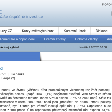
FIOFO
E
Vaše úspěšné investice
urzy CZ
Kurzy světových burz
Kurzovní lístek
Diskuse
Komentáře a doporučení
Firemní zprávy
Odborné články
An
Akciový výhled
Neděle 9.8.2026 10:38
ed
3:50
|
Fio banka
 Evropě (?)
 budou ve čtvrtek (většinou před prodlouženým víkendem) rozjíždět pomaleji.
o včerejším poklesu (např. DAX -1,1%) nevýrazné otevření. Wall Street ve středu
ovněž do červeného teritoria, index SP500 oslabil -0,7% na 2848 bodů. Stále tak
é rezistence v území 2880-2900 bodů jsou „problém“. Na druhou stranu poklesy
mitované, nyní futures pro zámoří indikují opět růst (+0,7%). Odpoledne bude
port z trhu práce. Čína reportovala překvapivý meziroční růst exportu +3,5%.