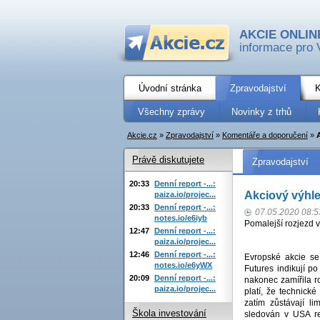
AKCIE ONLIN
informace pro 
Úvodní stránka
Zpravodajství
K
Všechny zprávy
Novinky z trhů
Akcie.cz
»
Zpravodajství
»
Komentáře a doporučení
»
Právě diskutujete
Zpravodajství
20:33
Denní report -...:
Akciový výhl
paiza.io/projec...
20:33
Denní report -...:
07.05.2020 08:5
notes.io/e6iyb
Pomalejší rozjezd v
12:47
Denní report -...:
paiza.io/projec...
12:46
Denní report -...:
Evropské akcie se
notes.io/e6yWX
Futures indikují p
20:09
Denní report -...:
nakonec zamířila r
paiza.io/projec...
platí, že technick
zatím zůstávají li
Škola investování
sledován v USA re