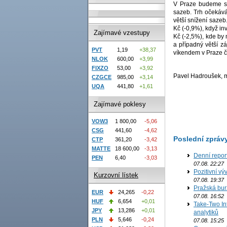
V Praze budeme sl
sazeb. Trh očekáv
větší snížení sazeb
Kč (-0,9%), když in
Zajímavé vzestupy
Kč (-2,5%), kde by 
a případný větší z
PVT
1,19
+38,37
víkendem v Praze č
NLOK
600,00
+3,99
FIXZO
53,00
+3,92
Pavel Hadroušek, ma
CZGCE
985,00
+3,14
UQA
441,80
+1,61
Zajímavé poklesy
VOW3
1 800,00
-5,06
CSG
441,60
-4,62
Poslední zpráv
CTP
361,20
-3,42
MATTE
18 600,00
-3,13
Denní repor
PEN
6,40
-3,03
07.08. 22:27
Pozitivní vý
Kurzovní lístek
07.08. 19:37
Pražská bur
EUR
24,265
-0,22
07.08. 16:52
HUF
6,654
+0,01
Take-Two In
JPY
13,286
+0,01
analytiků
PLN
5,646
-0,24
07.08. 15:25