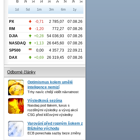
1d
5d
1m
3m
6m
1y
PX
-0,71
2 785,07
07.08.26
RM
-1,20
772,27
07.08.26
DJIA
+0,28
54 036,93
07.08.26
NASDAQ
+1,13
26 645,60
07.08.26
SP500
0,00
4 357,73
22.09.21
DAX
+0,69
26 319,45
07.08.26
Odborné články
Optimismus kolem umělé
inteligence nemizí
Trhy navíc chtějí vidět návratnost
Výsledková sezóna
Nasdaq pod tlakem, luxus s
rozdílnými výsledky a vývoj akcií
CSG před klíčovými výsledky
Varování před ropným šokem z
Blízkého východu
ECB ponechala sazby beze změny