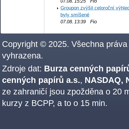
Fio
07.08. 15:25
Groupon zvýšil celoroční výhl
byly smíšené
Fio
07.08. 13:39
Copyright © 2025. Všechna práva
vyhrazena.
Zdroje dat:
Burza cenných papírů
cenných papírů a.s.
,
NASDAQ, N
ze zahraničí jsou zpožděna o 20 m
kurzy z BCPP, a to o 15 min.