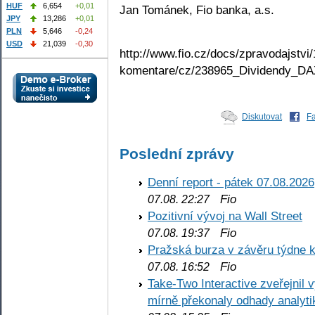
HUF
6,654
+0,01
Jan Tománek, Fio banka, a.s.
JPY
13,286
+0,01
PLN
5,646
-0,24
USD
21,039
-0,30
http://www.fio.cz/docs/zpravodajstvi/
komentare/cz/238965_Dividendy_DA
Diskutovat
F
Poslední zprávy
Denní report - pátek 07.08.2026
Fio
07.08. 22:27
Pozitivní vývoj na Wall Street
Fio
07.08. 19:37
Pražská burza v závěru týdne k
Fio
07.08. 16:52
Take-Two Interactive zveřejnil 
mírně překonaly odhady analyti