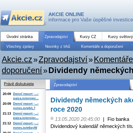
AKCIE ONLINE
informace pro Vaše úspěšné investice
Úvodní stránka
Zpravodajství
Kurzy CZ
Kurzy světový
Všechny zprávy
Novinky z trhů
Komentáře a doporučení
Akcie.cz
»
Zpravodajství
»
Komentáře
doporučení
»
Dividendy německých 
Právě diskutujete
Zpravodajství
20:09
Denní report -...:
Dividendy německých akc
paiza.io/projec...
20:09
Denní report -...:
roce 2020
notes.io/e6rL7
21:13
Denní report -...:
paiza.io/projec...
13.05.2020 20:45:00
|
Fio banka
21:12
Denní report -...:
Dividendový kalendář německých titu
notes.io/e6qyW
20:15
Denní report -...: