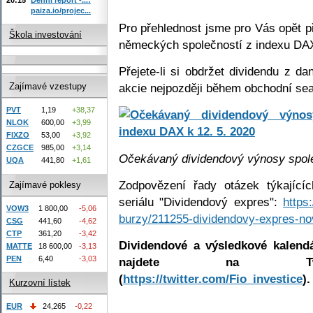
paiza.io/projec...
Pro přehlednost jsme pro Vás opět p
Škola investování
německých společností z indexu DAX 
Přejete-li si obdržet dividendu z da
akcie nejpozději během obchodní sea
Zajímavé vzestupy
PVT
1,19
+38,37
NLOK
600,00
+3,99
FIXZO
53,00
+3,92
CZGCE
985,00
+3,14
Očekávaný dividendový výnosy spole
UQA
441,80
+1,61
Zodpovězení řady otázek týkající
Zajímavé poklesy
seriálu "Dividendový expres":
https
VOW3
1 800,00
-5,06
burzy/211255-dividendovy-expres-nov
CSG
441,60
-4,62
CTP
361,20
-3,42
Dividendové a výsledkové kalend
MATTE
18 600,00
-3,13
PEN
6,40
-3,03
najdete na Twitte
(
https://twitter.com/Fio_investice
).
Kurzovní lístek
EUR
24,265
-0,22