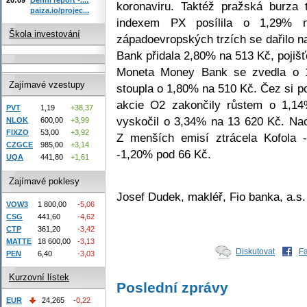
koronaviru. Taktéž pražská burza 
paiza.io/projec...
indexem PX posílila o 1,29% 
Škola investování
západoevropských trzích se dařilo na
Bank přidala 2,80% na 513 Kč, pojišť
Moneta Money Bank se zvedla o 
Zajímavé vzestupy
stoupla o 1,80% na 510 Kč. Čez si p
akcie O2 zakončily růstem o 1,14
PVT
1,19
+38,37
vyskočil o 3,34% na 13 620 Kč. Na
NLOK
600,00
+3,99
FIXZO
53,00
+3,92
Z menších emisí ztrácela Kofola 
CZGCE
985,00
+3,14
-1,20% pod 66 Kč.
UQA
441,80
+1,61
Zajímavé poklesy
Josef Dudek, makléř, Fio banka, a.s.
VOW3
1 800,00
-5,06
CSG
441,60
-4,62
CTP
361,20
-3,42
MATTE
18 600,00
-3,13
Diskutovat
F
PEN
6,40
-3,03
Kurzovní lístek
Poslední zprávy
EUR
24,265
-0,22