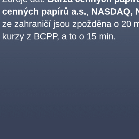
cenných papírů a.s.
,
NASDAQ, N
ze zahraničí jsou zpožděna o 20 m
kurzy z BCPP, a to o 15 min.