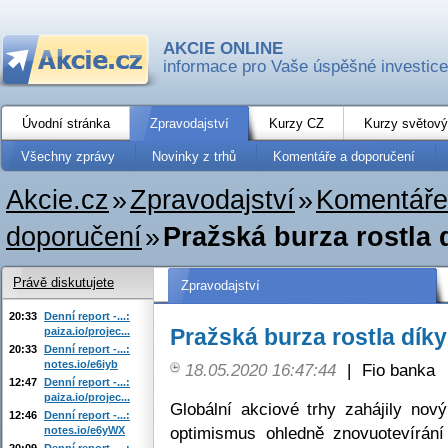
AKCIE ONLINE
informace pro Vaše úspěšné investice
Úvodní stránka
Zpravodajství
Kurzy CZ
Kurzy světový
Všechny zprávy
Novinky z trhů
Komentáře a doporučení
Akcie.cz
»
Zpravodajství
»
Komentáře
doporučení
»
Pražská burza rostla 
Právě diskutujete
Zpravodajství
20:33
Denní report -...:
Pražská burza rostla dík
paiza.io/projec...
20:33
Denní report -...:
notes.io/e6iyb
18.05.2020 16:47:44
|
Fio banka
12:47
Denní report -...:
paiza.io/projec...
Globální akciové trhy zahájily nov
12:46
Denní report -...:
optimismus ohledně znovuotevírání
notes.io/e6yWX
20:09
Denní report -...: