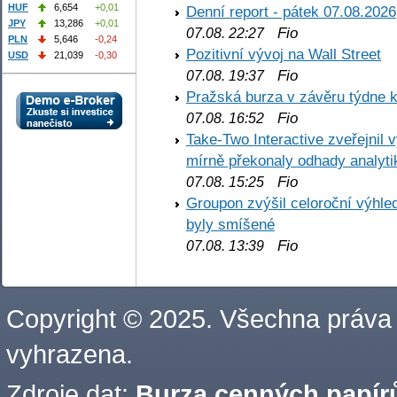
HUF
6,654
+0,01
Denní report - pátek 07.08.2026
JPY
13,286
+0,01
Fio
07.08. 22:27
PLN
5,646
-0,24
Pozitivní vývoj na Wall Street
USD
21,039
-0,30
Fio
07.08. 19:37
Pražská burza v závěru týdne k
Fio
07.08. 16:52
Take-Two Interactive zveřejnil 
mírně překonaly odhady analyti
Fio
07.08. 15:25
Groupon zvýšil celoroční výhl
byly smíšené
Fio
07.08. 13:39
Copyright © 2025. Všechna práva
vyhrazena.
Zdroje dat:
Burza cenných papírů