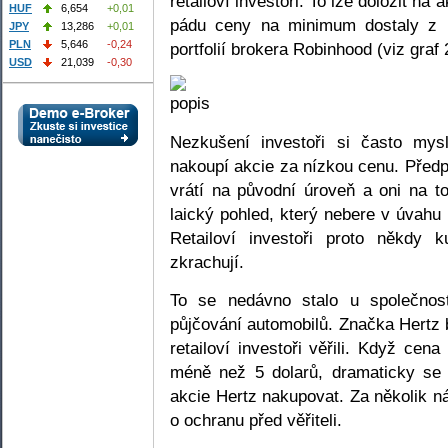
retailoví investoři. To lze doložit na 
HUF
6,654
+0,01
pádu ceny na minimum dostaly z něk
JPY
13,286
+0,01
PLN
5,646
-0,24
portfolií brokera Robinhood (viz graf 
USD
21,039
-0,30
Nezkušení investoři si často mys
nakoupí akcie za nízkou cenu. Předpo
vrátí na původní úroveň a oni na t
laický pohled, který nebere v úvahu
Retailoví investoři proto někdy k
zkrachují.
To se nedávno stalo u společnos
půjčování automobilů. Značka Hertz b
retailoví investoři věřili. Když cen
méně než 5 dolarů, dramaticky se z
akcie Hertz nakupovat. Za několik n
o ochranu před věřiteli.