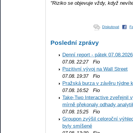
"Riziko se objevuje vždy, když nevíte
Diskutovat
F
Poslední zprávy
Denní report - pátek 07.08.2026
Fio
07.08. 22:27
Pozitivní vývoj na Wall Street
Fio
07.08. 19:37
Pražská burza v závěru týdne k
Fio
07.08. 16:52
Take-Two Interactive zveřejnil 
mírně překonaly odhady analyti
Fio
07.08. 15:25
Groupon zvýšil celoroční výhl
byly smíšené