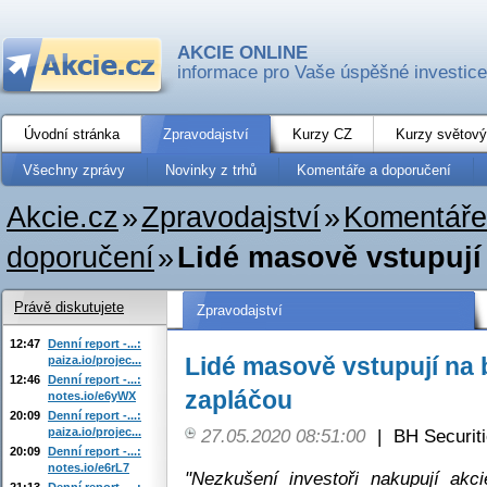
AKCIE ONLINE
informace pro Vaše úspěšné investice
Úvodní stránka
Zpravodajství
Kurzy CZ
Kurzy světový
Všechny zprávy
Novinky z trhů
Komentáře a doporučení
Akcie.cz
»
Zpravodajství
»
Komentáře
doporučení
»
Lidé masově vstupují
Právě diskutujete
Zpravodajství
12:47
Denní report -...:
Lidé masově vstupují na 
paiza.io/projec...
12:46
Denní report -...:
zapláčou
notes.io/e6yWX
20:09
Denní report -...:
paiza.io/projec...
27.05.2020 08:51:00
|
BH Securit
20:09
Denní report -...:
notes.io/e6rL7
"Nezkušení investoři nakupují akci
21:13
Denní report -...: