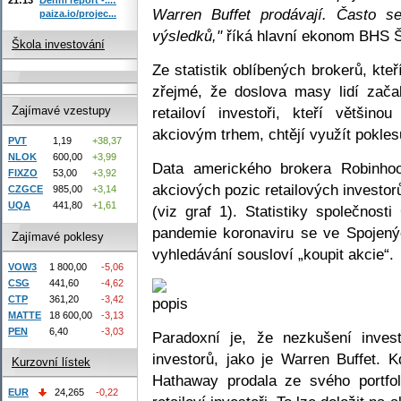
Warren Buffet prodávají. Často se
paiza.io/projec...
výsledků,"
říká hlavní ekonom BHS Š
Škola investování
Ze statistik oblíbených brokerů, kte
zřejmé, že doslova masy lidí zača
retailoví investoři, kteří větši
Zajímavé vzestupy
akciovým trhem, chtějí využít pokles
PVT
1,19
+38,37
NLOK
600,00
+3,99
Data amerického brokera Robinhoo
FIXZO
53,00
+3,92
akciových pozic retailových investo
CZGCE
985,00
+3,14
UQA
441,80
+1,61
(viz graf 1). Statistiky společnost
pandemie koronaviru se ve Spojenýc
Zajímavé poklesy
vyhledávání sousloví „koupit akcie“.
VOW3
1 800,00
-5,06
CSG
441,60
-4,62
CTP
361,20
-3,42
MATTE
18 600,00
-3,13
PEN
6,40
-3,03
Paradoxní je, že nezkušení inves
investorů, jako je Warren Buffet. 
Kurzovní lístek
Hathaway prodala ze svého portfoli
EUR
24,265
-0,22