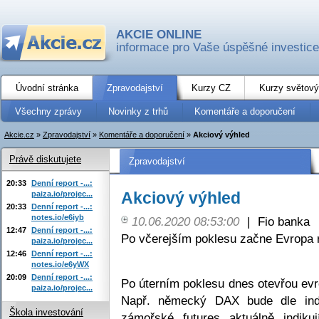
AKCIE ONLINE
informace pro Vaše úspěšné investice
Úvodní stránka
Zpravodajství
Kurzy CZ
Kurzy světový
Všechny zprávy
Novinky z trhů
Komentáře a doporučení
Akcie.cz
»
Zpravodajství
»
Komentáře a doporučení
»
Akciový výhled
Právě diskutujete
Zpravodajství
20:33
Denní report -...:
Akciový výhled
paiza.io/projec...
20:33
Denní report -...:
notes.io/e6iyb
10.06.2020 08:53:00
|
Fio banka
12:47
Denní report -...:
Po včerejším poklesu začne Evropa 
paiza.io/projec...
12:46
Denní report -...:
notes.io/e6yWX
20:09
Denní report -...:
Po úterním poklesu dnes otevřou ev
paiza.io/projec...
Např. německý DAX bude dle indi
Škola investování
zámořské futures aktuálně indik