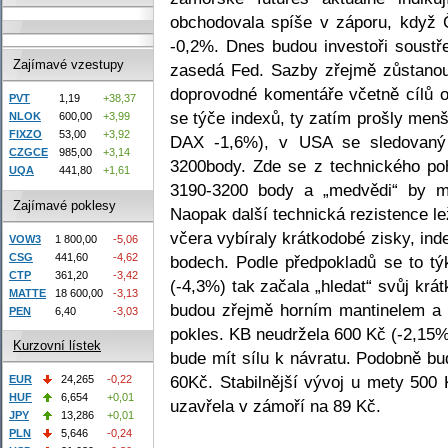
obchodovala spíše v záporu, když 
-0,2%. Dnes budou investoři soustř
Zajímavé vzestupy
zasedá Fed. Sazby zřejmě zůstano
doprovodné komentáře včetně cílů 
PVT
1,19
+38,37
se týče indexů, ty zatím prošly men
NLOK
600,00
+3,99
FIXZO
53,00
+3,92
DAX -1,6%), v USA se sledovaný
CZGCE
985,00
+3,14
3200body. Zde se z technického po
UQA
441,80
+1,61
3190-3200 body a „medvědi“ by mo
Zajímavé poklesy
Naopak další technická rezistence l
včera vybíraly krátkodobé zisky, in
VOW3
1 800,00
-5,06
CSG
441,60
-4,62
bodech. Podle předpokladů se to týk
CTP
361,20
-3,42
(-4,3%) tak začala „hledat“ svůj kr
MATTE
18 600,00
-3,13
budou zřejmě horním mantinelem a 
PEN
6,40
-3,03
pokles. KB neudržela 600 Kč (-2,15%)
Kurzovní lístek
bude mít sílu k návratu. Podobně b
60Kč. Stabilnější vývoj u mety 500
EUR
24,265
-0,22
HUF
6,654
+0,01
uzavřela v zámoří na 89 Kč.
JPY
13,286
+0,01
PLN
5,646
-0,24