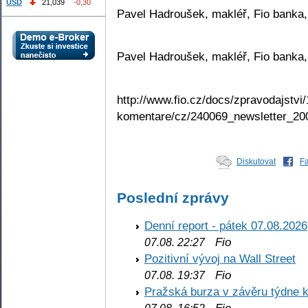
USD
21,039
-0,30
Pavel Hadroušek, makléř, Fio banka,
Pavel Hadroušek, makléř, Fio banka,
http://www.fio.cz/docs/zpravodajstvi/
komentare/cz/240069_newsletter_20
Diskutovat
F
Poslední zprávy
Denní report - pátek 07.08.2026
Fio
07.08. 22:27
Pozitivní vývoj na Wall Street
Fio
07.08. 19:37
Pražská burza v závěru týdne k
Fio