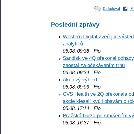
Diskutovat
F
Poslední zprávy
Western Digital zveřejnil výsl
analytiků
Fio
06.08. 09:38
Sandisk ve 4Q překonal odhady,
zaostal za očekáváním trhu
Fio
06.08. 09:34
Akciový výhled
Fio
06.08. 09:03
CVS Health ve 2Q překonala odh
akcie klesají kvůli obavám o ro
Fio
05.08. 17:14
Pražská burza při smíšeném výv
Fio
05.08. 16:37