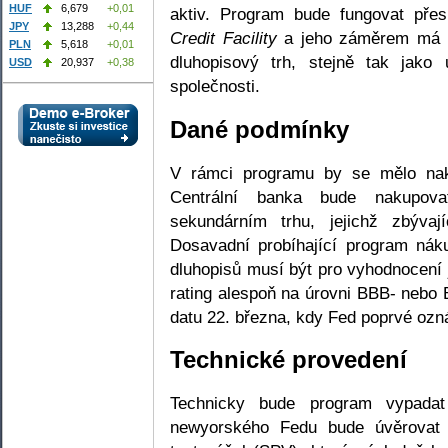
HUF
6,679
+0,01
aktiv. Program bude fungovat pře
JPY
13,288
+0,44
Credit Facility
a jeho záměrem má bý
PLN
5,618
+0,01
dluhopisový trh, stejně tak jako
USD
20,937
+0,38
společnosti.
Dané podmínky
V rámci programu by se mělo nako
Centrální banka bude nakupova
sekundárním trhu, jejichž zbývaj
Dosavadní probíhající program nák
dluhopisů musí být pro vyhodnocení 
rating alespoň na úrovni BBB- nebo B
datu 22. března, kdy Fed poprvé oznám
Technické provedení
Technicky bude program vypadat
newyorského Fedu bude úvěrovat s