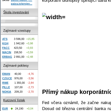
korporátní dluhopisy splňující daná kr
paiza.io/projec...
Škola investování
Zajímavé vzestupy
ATS
3 596,00
+15,85
KGH
1 942,60
+3,98
FACC
423,50
+3,93
MACIN
158,50
+3,59
ERBAG
2 891,00
+2,48
Zajímavé poklesy
EMAN
40,00
-4,76
CZGCE
976,00
-3,56
RWE
1 355,00
-2,84
PILLE
107,00
-2,73
Přímý nákup korporátní
NOKIA
209,20
-2,70
Kurzovní lístek
Fed včera oznámil, že začne nakup
Dosud od března centrální banka n
EUR
24,190
+0,04