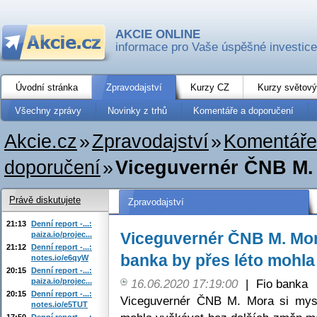
AKCIE ONLINE
informace pro Vaše úspěšné investice
Úvodní stránka
Zpravodajství
Kurzy CZ
Kurzy světový
Všechny zprávy
Novinky z trhů
Komentáře a doporučení
Akcie.cz
»
Zpravodajství
»
Komentáře
doporučení
»
Viceguvernér ČNB M. M
Právě diskutujete
Zpravodajství
21:13
Denní report -...:
Viceguvernér ČNB M. Mora
paiza.io/projec...
21:12
Denní report -...:
banka by přes léto mohla
notes.io/e6qyW
20:15
Denní report -...:
paiza.io/projec...
16.06.2020 17:19:00
|
Fio banka
20:15
Denní report -...:
Viceguvernér ČNB M. Mora si myslí
notes.io/e5TUT
17:50
Denní report -...: