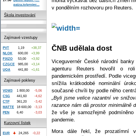
mohla vyčkávat bez dalších změn mě
paiza.io/projec...
v pondělním rozhovoru pro Reuters.
Škola investování
Zajímavé vzestupy
ČNB udělala dost
PVT
1,19
+38,37
NLOK
600,00
+3,99
FIXZO
53,00
+3,92
Viceguvernér České národní banky
CZGCE
985,00
+3,14
agenturu Reuters hovořil o ro
UQA
441,80
+1,61
pandemickém prostředí. Podle viceg
Zajímavé poklesy
snížila krátkodobé nominální úro
současné chvíli by podle něho centr
VOW3
1 800,00
-5,06
CSG
441,60
-4,62
„Byli jsme velice razantní ve snižo
CTP
361,20
-3,42
razance nám dá prostor minimálně 
MATTE
18 600,00
-3,13
že vše je samozřejmě podmíněno 
PEN
6,40
-3,03
pandemie.
Kurzovní lístek
Mora dále řekl, že prozatímní v
EUR
24,265
-0,22