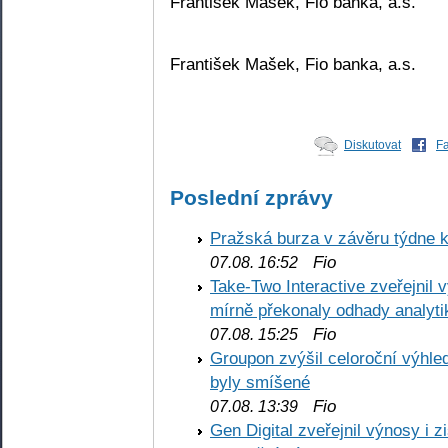
František Mašek, Fio banka, a.s.
František Mašek, Fio banka, a.s.
Diskutovat
F
Poslední zprávy
Pražská burza v závěru týdne k
Fio
07.08. 16:52
Take-Two Interactive zveřejnil 
mírně překonaly odhady analyti
Fio
07.08. 15:25
Groupon zvýšil celoroční výhl
byly smíšené
Fio
07.08. 13:39
Gen Digital zveřejnil výnosy i 