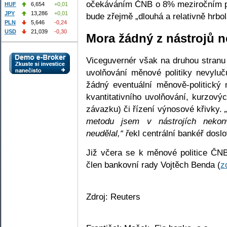
očekáváním ČNB o 8% meziročním p
HUF
6,654
+0,01
JPY
13,286
+0,01
bude zřejmě „dlouhá a relativně hrbo
PLN
5,646
-0,24
USD
21,039
-0,30
Mora žádný z nástrojů n
Viceguvernér však na druhou stranu 
uvolňování měnové politiky nevyluč
žádný eventuální měnově-politický
kvantitativního uvolňování, kurzový
závazku) či řízení výnosové křivky.
metodu jsem v nástrojích nekon
neudělal,“ ř
ekl centrální bankéř dosl
Již včera se k měnové politice ČNB
člen bankovní rady Vojtěch Benda (
z
Zdroj: Reuters