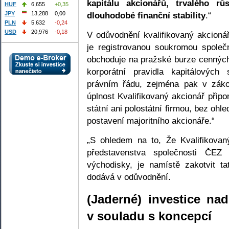
kapitálu akcionářů, trvalého rů
HUF
6,655
+0,35
dlouhodobé finanční stability
.“
JPY
13,288
0,00
PLN
5,632
-0,24
USD
20,976
-0,18
V odůvodnění kvalifikovaný akcioná
je registrovanou soukromou společn
obchoduje na pražské burze cenných 
korporátní pravidla kapitálovýc
právním řádu, zejména pak v záko
úplnost Kvalifikovaný akcionář přip
státní ani polostátní firmou, bez ohl
postavení majoritního akcionáře.“
„S ohledem na to, Že Kvalifikovan
představenstva společnosti ČE
východisky, je namístě zakotvit t
dodává v odůvodnění.
(Jaderné) investice na
v souladu s koncepcí