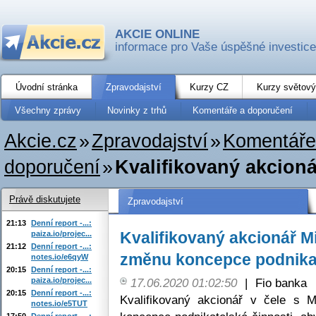
AKCIE ONLINE
informace pro Vaše úspěšné investice
Úvodní stránka
Zpravodajství
Kurzy CZ
Kurzy světový
Všechny zprávy
Novinky z trhů
Komentáře a doporučení
Akcie.cz
»
Zpravodajství
»
Komentáře
doporučení
»
Kvalifikovaný akcion
Právě diskutujete
Zpravodajství
21:13
Denní report -...:
Kvalifikovaný akcionář M
paiza.io/projec...
21:12
Denní report -...:
změnu koncepce podnikat
notes.io/e6qyW
20:15
Denní report -...:
paiza.io/projec...
17.06.2020 01:02:50
|
Fio banka
20:15
Denní report -...:
Kvalifikovaný akcionář v čele s
notes.io/e5TUT
17:50
Denní report -...: