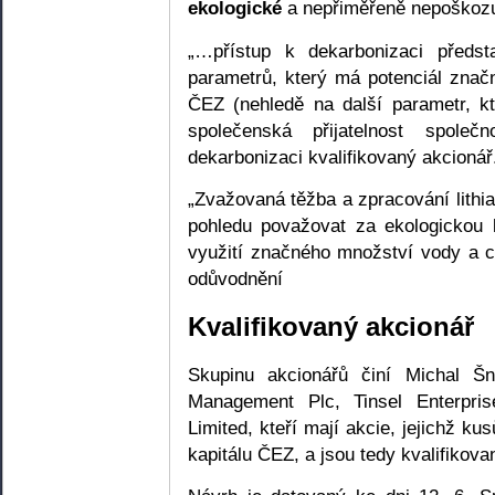
ekologické
a nepřiměřeně nepoškozují
„…přístup k dekarbonizaci předs
parametrů, který má potenciál značn
ČEZ (nehledě na další parametr, kt
společenská přijatelnost společ
dekarbonizaci kvalifikovaný akcionář
„Zvažovaná těžba a zpracování lithi
pohledu považovat za ekologickou k
využití značného množství vody a ch
odůvodnění
Kvalifikovaný akcionář
Skupinu akcionářů činí Michal Šn
Management Plc, Tinsel Enterpri
Limited, kteří mají akcie, jejichž k
kapitálu ČEZ, a jsou tedy kvalifiko