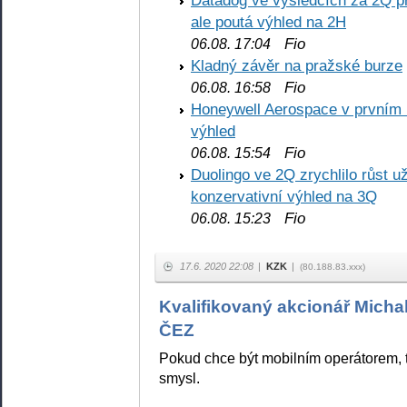
Datadog ve výsledcích za 2Q př
ale poutá výhled na 2H
Fio
06.08. 17:04
Kladný závěr na pražské burze
Fio
06.08. 16:58
Honeywell Aerospace v prvním re
výhled
Fio
06.08. 15:54
Duolingo ve 2Q zrychlilo růst už
konzervativní výhled na 3Q
Fio
06.08. 15:23
17.6. 2020 22:08
|
KZK
|
(80.188.83.xxx)
Kvalifikovaný akcionář Mich
ČEZ
Pokud chce být mobilním operátorem, t
smysl.