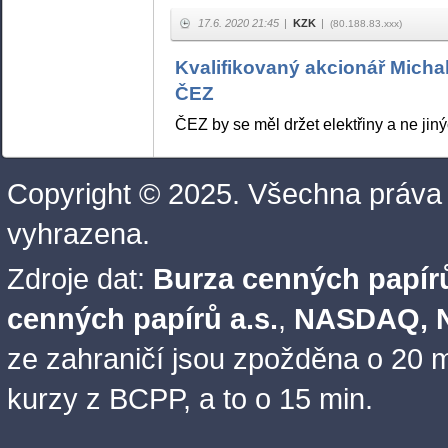
17.6. 2020 21:45
|
KZK
|
(80.188.83.xxx)
Kvalifikovaný akcionář Mich
ČEZ
ČEZ by se měl držet elektřiny a ne jiný
Copyright © 2025. Všechna práva
vyhrazena.
Zdroje dat:
Burza cenných papírů
cenných papírů a.s.
,
NASDAQ, N
ze zahraničí jsou zpožděna o 20 m
kurzy z BCPP, a to o 15 min.