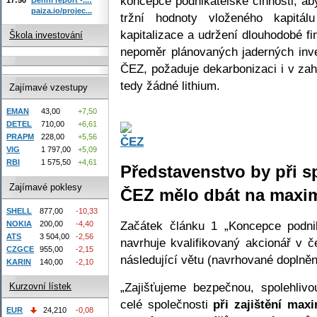
koncepce podnikatelské činnosti, ab
paiza.io/projec...
tržní hodnoty vloženého kapitálu
kapitalizace a udržení dlouhodobé fi
Škola investování
nepoměr plánovaných jaderných inves
ČEZ, požaduje dekarbonizaci i v zah
tedy žádné lithium.
Zajímavé vzestupy
EMAN
43,00
+7,50
DETEL
710,00
+6,61
PRAPM
228,00
+5,56
VIG
1 797,00
+5,09
RBI
1 575,50
+4,61
Představenstvo by při s
Zajímavé poklesy
ČEZ mělo dbát na maxima
SHELL
877,00
-10,33
Začátek článku 1 „Koncepce podnik
NOKIA
200,00
-4,40
ATS
3 504,00
-2,56
navrhuje kvalifikovaný akcionář v 
CZGCE
955,00
-2,15
následující větu (navrhované doplně
KARIN
140,00
-2,10
„Zajišťujeme bezpečnou, spolehlivo
Kurzovní lístek
celé společnosti
při zajištění max
EUR
24,210
-0,08