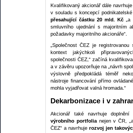
Kvalifikovaný akcionář dále navrhuje
v souladu s koncepcí podnikatelské
přesahující částku 20 mld. Kč
„a 
smluvního ujednání s majoritním 
požadavky majoritního akcionáře“.
„Společnost ČEZ je registrovanou 
kontext jakýchkoli připravovaný
společnosti ČEZ,“ začíná kvalifikov
a v závěru upozorňuje na „návrh spo
výslovně předpokládá téměř nekon
nástroje financování přímo ovládan
mohla vyjadřovat valná hromada.“
Dekarbonizace i v zahran
Akcionář také navrhuje doplnění
výrobního portfolia
nejen v ČR, „a
ČEZ“ a navrhuje
rozvoj jen takovýc