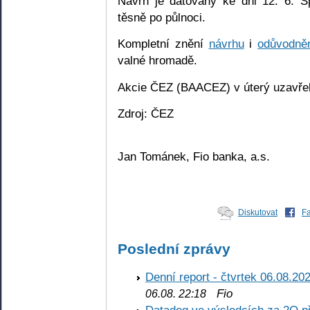
Návrh je datovaný ke dni 12. 6. S
těsně po půlnoci.
Kompletní znění
návrhu
i
odůvodně
valné hromadě.
Akcie ČEZ (BAACEZ) v úterý uzavřel
Zdroj: ČEZ
Jan Tománek, Fio banka, a.s.
Diskutovat
F
Poslední zprávy
Denní report - čtvrtek 06.08.20
Fio
06.08. 22:18