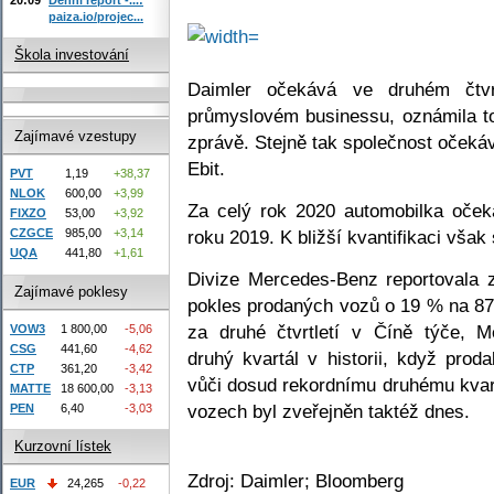
paiza.io/projec...
Škola investování
Daimler očekává ve druhém čtvrt
průmyslovém businessu, oznámila t
Zajímavé vzestupy
zprávě. Stejně tak společnost očeká
Ebit.
PVT
1,19
+38,37
NLOK
600,00
+3,99
Za celý rok 2020 automobilka očeká
FIXZO
53,00
+3,92
roku 2019. K bližší kvantifikaci však
CZGCE
985,00
+3,14
UQA
441,80
+1,61
Divize Mercedes-Benz reportovala 
Zajímavé poklesy
pokles prodaných vozů o 19 % na 870
za druhé čtvrtletí v Číně týče, 
VOW3
1 800,00
-5,06
CSG
441,60
-4,62
druhý kvartál v historii, když pro
CTP
361,20
-3,42
vůči dosud rekordnímu druhému kvar
MATTE
18 600,00
-3,13
vozech byl zveřejněn taktéž dnes.
PEN
6,40
-3,03
Kurzovní lístek
Zdroj: Daimler; Bloomberg
EUR
24,265
-0,22