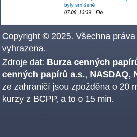
byly smíšené
Fio
07.08. 13:39
Copyright © 2025. Všechna práva
vyhrazena.
Zdroje dat:
Burza cenných papírů
cenných papírů a.s.
,
NASDAQ, N
ze zahraničí jsou zpožděna o 20 m
kurzy z BCPP, a to o 15 min.