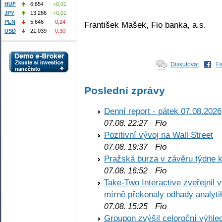
HUF
6,654
+0,01
JPY
13,286
+0,01
PLN
5,646
-0,24
František Mašek, Fio banka, a.s.
USD
21,039
-0,30
Diskutovat
F
Poslední zprávy
Denní report - pátek 07.08.2026
Fio
07.08. 22:27
Pozitivní vývoj na Wall Street
Fio
07.08. 19:37
Pražská burza v závěru týdne k
Fio
07.08. 16:52
Take-Two Interactive zveřejnil 
mírně překonaly odhady analyti
Fio
07.08. 15:25
Groupon zvýšil celoroční výhl