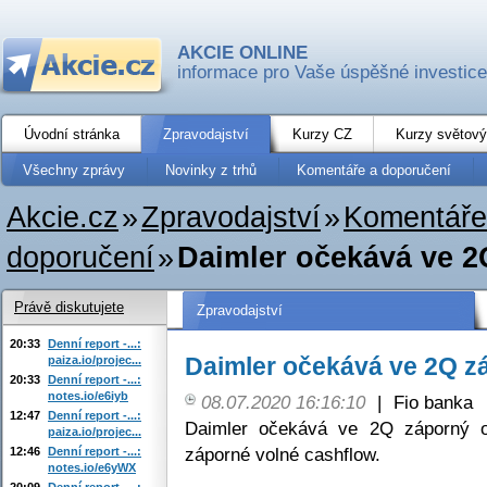
AKCIE ONLINE
informace pro Vaše úspěšné investice
Úvodní stránka
Zpravodajství
Kurzy CZ
Kurzy světový
Všechny zprávy
Novinky z trhů
Komentáře a doporučení
Akcie.cz
»
Zpravodajství
»
Komentáře
doporučení
»
Daimler očekává ve 2
Právě diskutujete
Zpravodajství
20:33
Denní report -...:
Daimler očekává ve 2Q zá
paiza.io/projec...
20:33
Denní report -...:
notes.io/e6iyb
08.07.2020 16:16:10
|
Fio banka
12:47
Denní report -...:
Daimler očekává ve 2Q záporný oč
paiza.io/projec...
záporné volné cashflow.
12:46
Denní report -...:
notes.io/e6yWX
20:09
Denní report -...: