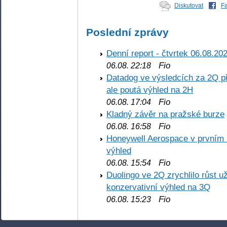
Diskutovat
F
Poslední zprávy
Denní report - čtvrtek 06.08.20
Fio
06.08. 22:18
Datadog ve výsledcích za 2Q př
ale poutá výhled na 2H
Fio
06.08. 17:04
Kladný závěr na pražské burze
Fio
06.08. 16:58
Honeywell Aerospace v prvním re
výhled
Fio
06.08. 15:54
Duolingo ve 2Q zrychlilo růst už
konzervativní výhled na 3Q
Fio
06.08. 15:23