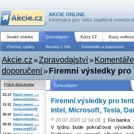
AKCIE ONLINE
informace pro Vaše úspěšné investice
Úvodní stránka
Zpravodajství
Kurzy CZ
Kurzy světový
Všechny zprávy
Novinky z trhů
Komentáře a doporučení
Akcie.cz
»
Zpravodajství
»
Komentáře
doporučení
»
Firemní výsledky pro t
Právě diskutujete
Zpravodajství
21:13
Denní report -...:
Firemní výsledky pro ten
paiza.io/projec...
21:12
Denní report -...:
Intel, Microsoft, Tesla, Da
notes.io/e6qyW
20:15
Denní report -...:
paiza.io/projec...
20.07.2020 11:04:08
|
Fio banka
20:15
Denní report -...:
V týdnu bude pokračovat výsledk
notes.io/e5TUT
17:50
Denní report -...: