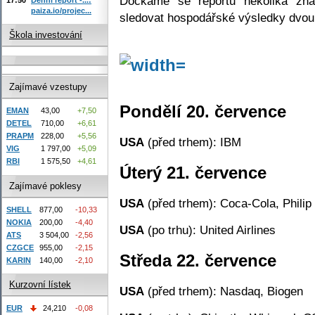
Dočkáme se reportů několika z
paiza.io/projec...
sledovat hospodářské výsledky dvou 
Škola investování
Zajímavé vzestupy
Pondělí 20. července
EMAN
43,00
+7,50
DETEL
710,00
+6,61
PRAPM
228,00
+5,56
USA
(před trhem): IBM
VIG
1 797,00
+5,09
RBI
1 575,50
+4,61
Úterý 21. července
Zajímavé poklesy
USA
(před trhem): Coca-Cola, Philip 
SHELL
877,00
-10,33
NOKIA
200,00
-4,40
USA
(po trhu): United Airlines
ATS
3 504,00
-2,56
CZGCE
955,00
-2,15
Středa 22. července
KARIN
140,00
-2,10
Kurzovní lístek
USA
(před trhem): Nasdaq, Biogen
EUR
24,210
-0,08