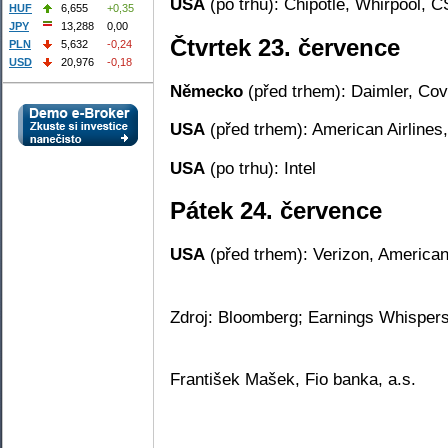
USA
(po trhu): Chipotle, Whirpool, C
HUF
6,655
+0,35
JPY
13,288
0,00
Čtvrtek 23. července
PLN
5,632
-0,24
USD
20,976
-0,18
Německo
(před trhem): Daimler, Cov
USA
(před trhem): American Airlines,
USA
(po trhu): Intel
Pátek 24. července
USA
(před trhem): Verizon, America
Zdroj: Bloomberg; Earnings Whisper
František Mašek, Fio banka, a.s.